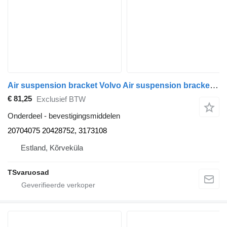
Air suspension bracket Volvo Air suspension bracket 20704075 voor Volvo FM-300 trekker
€ 81,25
Exclusief BTW
Onderdeel - bevestigingsmiddelen
20704075 20428752, 3173108
Estland, Kõrveküla
TSvaruosad