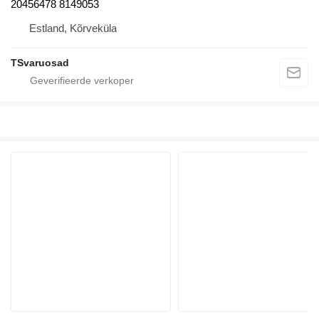
20456478 8149053
Estland, Kõrveküla
TSvaruosad