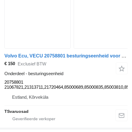
Volvo Ecu, VECU 20758801 besturingseenheid voor Volvo FM300 trekker
€ 150
Exclusief BTW
Onderdeel - besturingseenheid
20758801
21067821,21313711,21720464,85000689,85000835,85003810,85
Estland, Kõrveküla
TSvaruosad