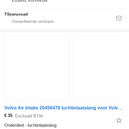
Estland, Kõrveküla
TSvaruosad
Volvo Air intake 20456478 luchtinlaatslang voor Volvo FM-300 trekker
€ 35
Exclusief BTW
Onderdeel - luchtinlaatslang