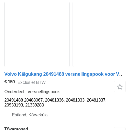
Volvo Käigukang 20491488 versnellingspook voor Volvo FM300 trekker
€ 150
Exclusief BTW
Onderdeel - versnellingspook
20491488 20488067, 20481336, 20481333, 20481337,
20933193, 21339283
Estland, Kõrveküla
TSvaruosad