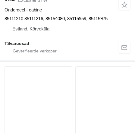
Exclusief BTW
Onderdeel - cabine
85111210 85111216, 85154080, 85115959, 85115975
Estland, Kõrveküla
TSvaruosad