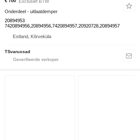
€ 700
Exclusief BTW
Onderdeel - uitlaatdemper
20894953
7420894956,20894956,7420894957,20920728,20894957
Estland, Kõrveküla
TSvaruosad