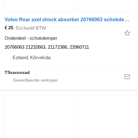
Volvo Rear axel shock absorber 20766063 schokdemper voor Volvo FM300 trekker
€ 25
Exclusief BTW
Onderdeel - schokdemper
20766063 21232663, 21172386, 23960711
Estland, Kõrveküla
TSvaruosad