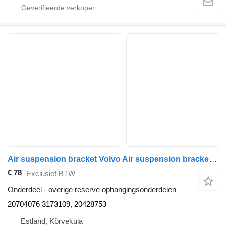
Air suspension bracket Volvo Air suspension bracket 20704076 voor Volvo FM-300 trekker
€ 78
Exclusief BTW
Onderdeel - overige reserve ophangingsonderdelen
20704076 3173109, 20428753
Estland, Kõrveküla