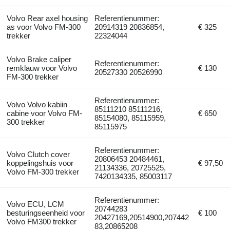
Volvo Rear axel housing
Referentienummer:
as voor Volvo FM-300
20914319 20836854,
€ 325
trekker
22324044
Volvo Brake caliper
Referentienummer:
remklauw voor Volvo
€ 130
20527330 20526990
FM-300 trekker
Referentienummer:
Volvo Volvo kabiin
85111210 85111216,
cabine voor Volvo FM-
€ 650
85154080, 85115959,
300 trekker
85115975
Referentienummer:
Volvo Clutch cover
20806453 20484461,
koppelingshuis voor
€ 97,50
21134336, 20725525,
Volvo FM-300 trekker
7420134335, 85003117
Referentienummer:
Volvo ECU, LCM
20744283
besturingseenheid voor
€ 100
20427169,20514900,207442
Volvo FM300 trekker
83,20865208