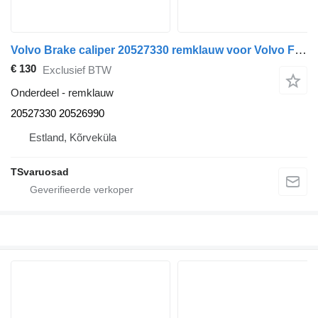
Volvo Brake caliper 20527330 remklauw voor Volvo FM-300 trekker
€ 130
Exclusief BTW
Onderdeel - remklauw
20527330 20526990
Estland, Kõrveküla
TSvaruosad