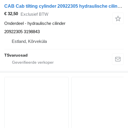
CAB Cab tilting cylinder 20922305 hydraulische cilinder voor Volvo FM-300 trekker
€ 32,50
Exclusief BTW
Onderdeel - hydraulische cilinder
20922305 3198843
Estland, Kõrveküla
TSvaruosad