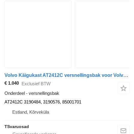
Volvo Käigukast AT2412C versnellingsbak voor Volvo FM-300 trekker
€ 1.040
Exclusief BTW
Onderdeel - versnellingsbak
AT2412C 3190484, 3190576, 85001701
Estland, Kõrveküla
TSvaruosad