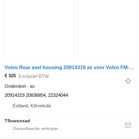
Volvo Rear axel housing 20914319 as voor Volvo FM-300 trekker
€ 325
Exclusief BTW
Onderdeel - as
20914319 20836854, 22324044
Estland, Kõrveküla
TSvaruosad