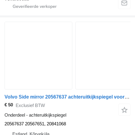
Volvo Side mirror 20567637 achteruitkijkspiegel voor Volvo FM300 trekker
€ 50
Exclusief BTW
Onderdeel - achteruitkijkspiegel
20567637 20567651, 20841068
Estland, Kõrveküla