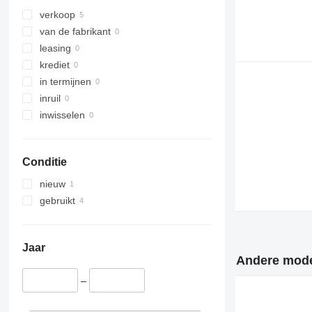
FL618
FM 420
verkoop
FM 440
van de fabrikant
FM 450
leasing
FM 460
krediet
FM 480
in termijnen
FM 500
inruil
inwisselen
Conditie
nieuw
gebruikt
Jaar
Andere model
–