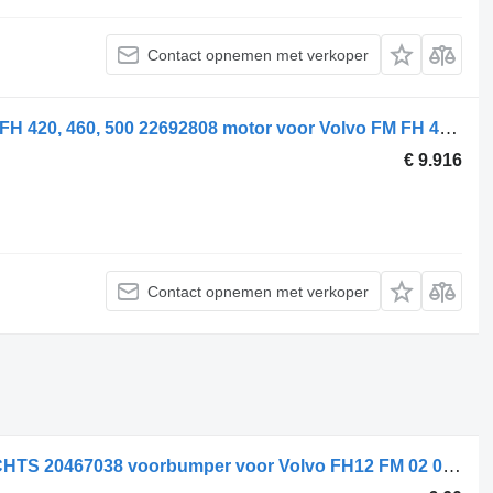
Contact opnemen met verkoper
Volvo D13K Engine Euro 6 K2 for FM FH 420, 460, 500 22692808 motor voor Volvo FM FH 420, 460, 500 trekker
€ 9.916
Contact opnemen met verkoper
Volvo PORTIER VERLENGSTUK RECHTS 20467038 voorbumper voor Volvo FH12 FM 02 08 trekker