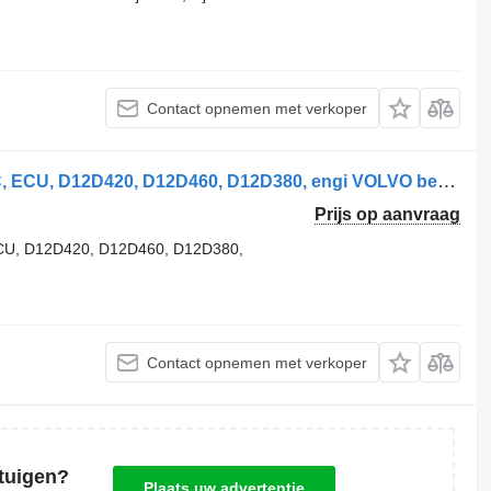
Contact opnemen met verkoper
Volvo FH13, FM12 EURO3 D12D, EDC, ECU, D12D420, D12D460, D12D380, engi VOLVO besturingseenheid voor Volvo FH12 trekker
Prijs op aanvraag
U, D12D420, D12D460, D12D380,
Contact opnemen met verkoper
tuigen?
Plaats uw advertentie