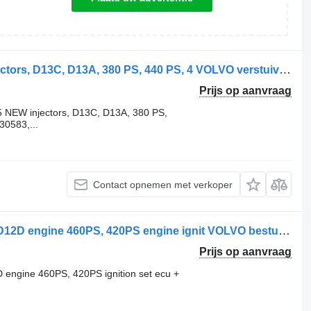
Volvo FH13, FL, FM, EURO5 NEW injectors, D13C, D13A, 380 PS, 440 PS, 4 VOLVO verstuiver voor Volvo VOLVO FH13, FL, FM, EURO5 NEW injectors, D13C, D13A, 380 PS, 440 PS, 460 PS, 480 PS, 500 PS, 520 PS, 540 PS, 20430583, 21244717, 20584346, 21371674, 85000873, 85003265, 21644603, 21582094, 21582101, 21028880, 21028884, 21644602, 21644598, 85003949, 21644596, 85003948, 21174444, 21644603, 21569191, 21509881, 21569200, 85013271, 85019271, 21569191, 21340616, 21371679, 85003268, 85145074, 21652515, 85013274, 85019274, 20430583 trekker
Prijs op aanvraag
NEW injectors, D13C, D13A, 380 PS,
30583,...
Contact opnemen met verkoper
Volvo FH12 / FM12 EURO3 emission D12D engine 460PS, 420PS engine ignit VOLVO besturingseenheid voor Volvo VOLVO FH12 / FM12 EURO3 emission D12D engine 460PS, 420PS engine ignition set ecu + immo key 326434, 20499812, 03161962, 20453116, 20481570, 20814604, 20995620, 21900553, 03161962, 03161952, 20577131, 20582958, 85000388, 85000846, 20412506, 85000011, 3161952, 20554489, 21522732, 21720000, 21720107, 21720464, 21766322, 22561320, 22722832, 23317365, 3173621, 3195082, 70395977, 20560273, 20453118, 20518033, 20823949, 21020084, 3198076, 20518035, 1099099, 7420518035 trekker
Prijs op aanvraag
ngine 460PS, 420PS ignition set ecu +