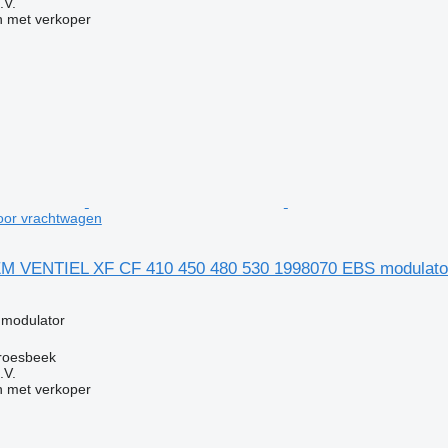
.V.
 met verkoper
oor vrachtwagen
 VENTIEL XF CF 410 450 480 530 1998070 EBS modulator
g
 modulator
roesbeek
.V.
 met verkoper