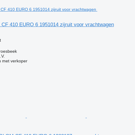
F 410 EURO 6 1951014 zijruit voor vrachtwagen
g
t
roesbeek
.V.
 met verkoper