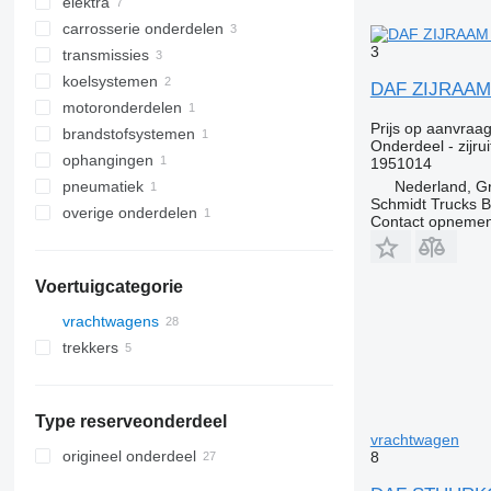
elektra
voorbumpers
carrosserie onderdelen
cabines
leidingcircuits
3
transmissies
vensterruiten
beschermingskasten
chassis
koelsystemen
hoekpanelen van de cabine
startmotoren
treeplanken
koppelingsplaten
zijruiten
DAF ZIJRAAM C
motoronderdelen
overige cabine onderdelen
besturingseenheiden
radiator grills
differentiëlen
motorkoeling radiatoren
Prijs op aanvraa
brandstofsystemen
andere elektrische onderdelen
cardanassen
viscokoppelingen
motoren
Onderdeel - zijrui
ophangingen
luchtfilters
1951014
Nederland, G
pneumatiek
stuurkolommen
Schmidt Trucks B
overige onderdelen
EBS modulatoren
Contact opnemen
bevestigingsmiddelen
Voertuigcategorie
vrachtwagens
trekkers
Type reserveonderdeel
vrachtwagen
origineel onderdeel
8