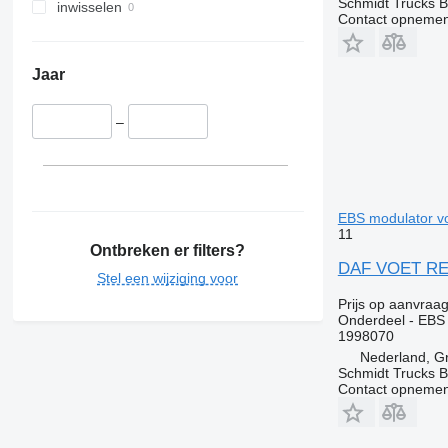
Schmidt Trucks B
inwisselen
Contact opnemen
Jaar
–
EBS modulator v
11
Ontbreken er filters?
DAF VOET REM
Stel een wijziging voor
Prijs op aanvraa
Onderdeel - EBS
1998070
Nederland, G
Schmidt Trucks B
Contact opnemen