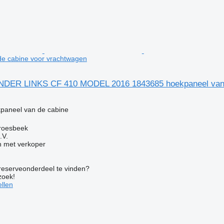
de cabine voor vrachtwagen
ER LINKS CF 410 MODEL 2016 1843685 hoekpaneel van d
g
paneel van de cabine
roesbeek
.V.
 met verkoper
 reserveonderdeel te vinden?
zoek!
llen