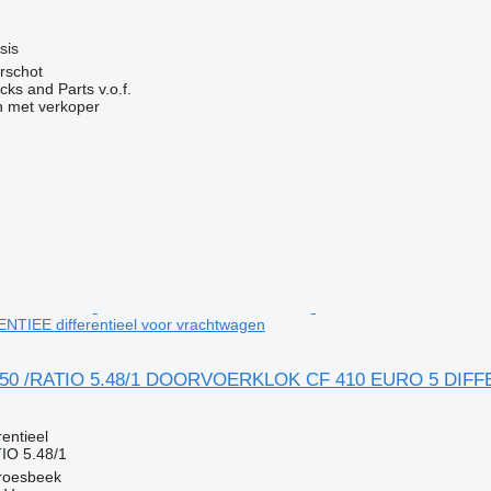
g
sis
rschot
ks and Parts v.o.f.
 met verkoper
TIEE differentieel voor vrachtwagen
50 /RATIO 5.48/1 DOORVOERKLOK CF 410 EURO 5 DIFFERE
g
rentieel
IO 5.48/1
roesbeek