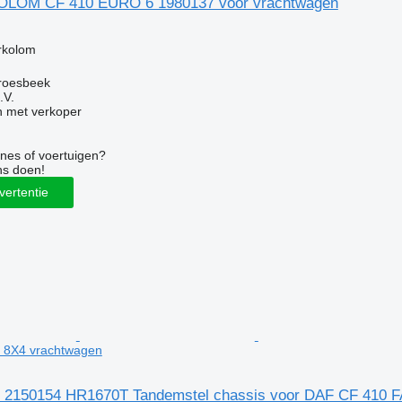
LOM CF 410 EURO 6 1980137 voor vrachtwagen
g
rkolom
roesbeek
.V.
 met verkoper
nes of voertuigen?
ns doen!
vertentie
 8X4 vrachtwagen
 2150154 HR1670T Tandemstel chassis voor DAF CF 410 