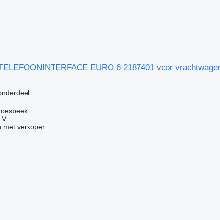
 TELEFOONINTERFACE EURO 6 2187401 voor vrachtwage
g
 onderdeel
roesbeek
.V.
 met verkoper