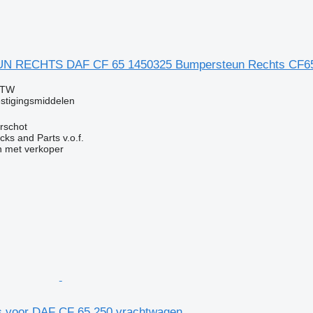
RECHTS DAF CF 65 1450325 Bumpersteun Rechts CF65/
BTW
stigingsmiddelen
rschot
ks and Parts v.o.f.
 met verkoper
 voor DAF CF 65 250 vrachtwagen