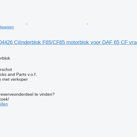
htwagen
4426 Cilinderblok F65/CF65 motorblok voor DAF 65 CF vr
g
rblok
rschot
ks and Parts v.o.f.
 met verkoper
 reserveonderdeel te vinden?
zoek!
llen