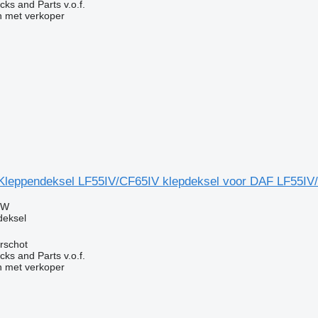
ks and Parts v.o.f.
 met verkoper
leppendeksel LF55IV/CF65IV klepdeksel voor DAF LF55IV
TW
deksel
rschot
ks and Parts v.o.f.
 met verkoper