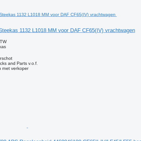
Steekas 1132 L1018 MM voor DAF CF65(IV) vrachtwagen
BTW
kas
rschot
ks and Parts v.o.f.
 met verkoper