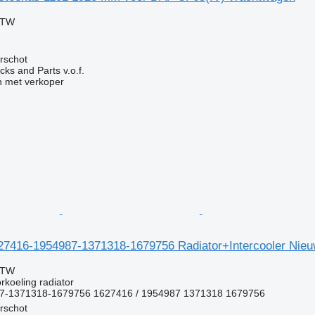
BTW
rschot
ks and Parts v.o.f.
 met verkoper
7416-1954987-1371318-1679756 Radiator+Intercooler Nieuw
BTW
rkoeling radiator
7-1371318-1679756 1627416 / 1954987 1371318 1679756
rschot