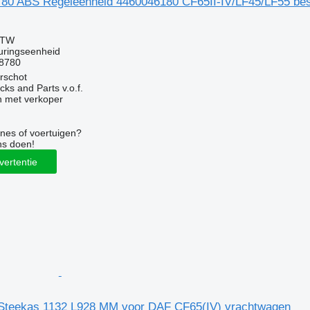
 ABS Regeleenheid 4460046180 CF65II-IV/LF45/LF55 best
BTW
uringseenheid
8780
rschot
ks and Parts v.o.f.
 met verkoper
nes of voertuigen?
ns doen!
vertentie
Steekas 1132 L928 MM voor DAF CF65(IV) vrachtwagen