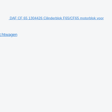
DAF CF 65 1304426 Cilinderblok F65/CF65 motorblok voor
achtwagen