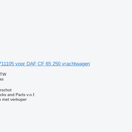
11105 voor DAF CF 65 250 vrachtwagen
BTW
as
rschot
ks and Parts v.o.f.
 met verkoper