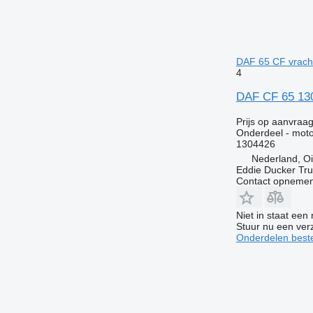
DAF 65 CF vrac
4
DAF CF 65 130
Prijs op aanvraa
Onderdeel - moto
1304426
Nederland, Oi
Eddie Ducker Truc
Contact opnemen
Niet in staat een
Stuur nu een ver
Onderdelen beste