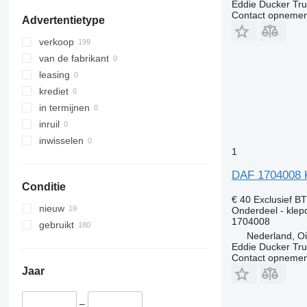
Eddie Ducker Truc
Viano
VM
Contact opnemen
Advertentietype
Vito
VNL
verkoop
van de fabrikant
leasing
krediet
in termijnen
inruil
inwisselen
1
DAF 1704008 K
Conditie
€ 40
Exclusief B
nieuw
Onderdeel - klep
1704008
gebruikt
Nederland, Oi
Eddie Ducker Truc
Contact opnemen
Jaar
–