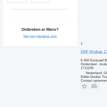
Ontbreken er filters?
Stel een wijziging voor
1
DAF Krukas 17
€ 450
Exclusief 
Onderdeel - kruk
1711105
Nederland, Oi
Eddie Ducker Truc
Contact opnemen