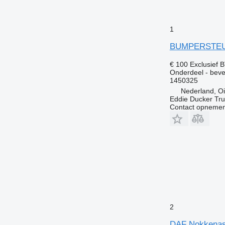
1
BUMPERSTEUN 
€ 100
Exclusief 
Onderdeel - beve
1450325
Nederland, Oi
Eddie Ducker Truc
Contact opnemen
2
DAF Nokkenas