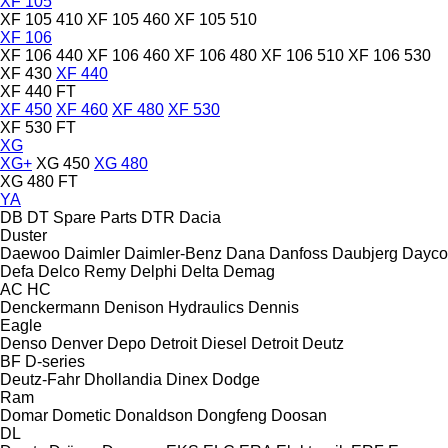
XF 105
XF 105 410
XF 105 460
XF 105 510
XF 106
XF 106 440
XF 106 460
XF 106 480
XF 106 510
XF 106 530
XF 430
XF 440
XF 440 FT
XF 450
XF 460
XF 480
XF 530
XF 530 FT
XG
XG+
XG 450
XG 480
XG 480 FT
YA
DB
DT Spare Parts
DTR
Dacia
Duster
Daewoo
Daimler
Daimler-Benz
Dana
Danfoss
Daubjerg
Dayco
Defa
Delco Remy
Delphi
Delta
Demag
AC
HC
Denckermann
Denison Hydraulics
Dennis
Eagle
Denso
Denver
Depo
Detroit Diesel
Detroit
Deutz
BF
D-series
Deutz-Fahr
Dhollandia
Dinex
Dodge
Ram
Domar
Dometic
Donaldson
Dongfeng
Doosan
DL