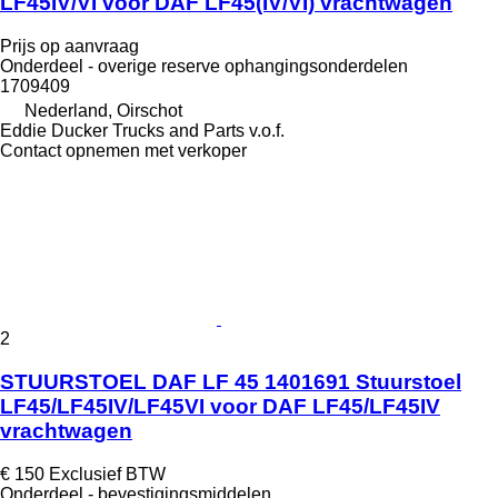
LF45IV/VI voor DAF LF45(IV/VI) vrachtwagen
Prijs op aanvraag
Onderdeel - overige reserve ophangingsonderdelen
1709409
Nederland, Oirschot
Eddie Ducker Trucks and Parts v.o.f.
Contact opnemen met verkoper
2
STUURSTOEL DAF LF 45 1401691 Stuurstoel
LF45/LF45IV/LF45VI voor DAF LF45/LF45IV
vrachtwagen
€ 150
Exclusief BTW
Onderdeel - bevestigingsmiddelen