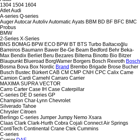
1304
1504
1604
Atlet
Audi
A-series
Q-series
Auger
Autocar
Autoliv
Automatic
Ayats
BBM
BD
BF
BFC
BMC
Probus
BMW
2-Series
X-Series
BNS
BOMAG
BPW ECO
BPW
BT
BTS Turbo
Baltacıoğlu
Barreiros
Baumann
Bawer
Be-Ge
Beam
Bedford
Behr
Beka-
Max
Bendix
Berliet
Beru
Bezares
Biltema
Binotto
Bio
Bitzer
Blaupunkt
Blueroad
BorgWarner
Borgers
Bosch Rexroth
Bosch
Bosma
Bova
Box Nordic
Brand
Brembo
Brigade
Brose
Bucher
Busch
Bustec
Bürkert
CAB
CM
CMP
CNH
CPC
Calix
Came
Camion
Cardi
Carnehl
Carraro
Carrier
MAXIMA
SUPRA
VECTOR
Carro
Carter
Case IH
Case
Caterpillar
C-series
DE
D series
GP
Champion
Char-Lynn
Chevrolet
Silverado
Tahoe
Chrysler
Citroen
Berlingo
C-series
Jumper
Jumpy
Nemo
Xsara
Claas
Clark
Clark-Hurth
Cobra
Cojali
Connect Air Springs
ContiTech
Continental
Crane
Ctek
Cummins
C-series
Cursor
DAF