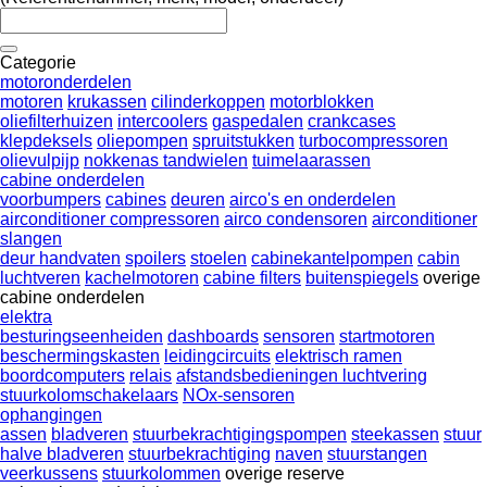
Categorie
motoronderdelen
motoren
krukassen
cilinderkoppen
motorblokken
oliefilterhuizen
intercoolers
gaspedalen
crankcases
klepdeksels
oliepompen
spruitstukken
turbocompressoren
olievulpijp
nokkenas tandwielen
tuimelaarassen
cabine onderdelen
voorbumpers
cabines
deuren
airco's en onderdelen
airconditioner compressoren
airco condensoren
airconditioner
slangen
deur handvaten
spoilers
stoelen
cabinekantelpompen
cabin
luchtveren
kachelmotoren
cabine filters
buitenspiegels
overige
cabine onderdelen
elektra
besturingseenheiden
dashboards
sensoren
startmotoren
beschermingskasten
leidingcircuits
elektrisch ramen
boordcomputers
relais
afstandsbedieningen luchtvering
stuurkolomschakelaars
NOx-sensoren
ophangingen
assen
bladveren
stuurbekrachtigingspompen
steekassen
stuur
halve bladveren
stuurbekrachtiging
naven
stuurstangen
veerkussens
stuurkolommen
overige reserve