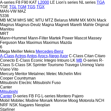
A-series
F8
F90
KAT
L2000
LE
Lion's series
NL series
TGA
TGE
TGL
TGM
TGS
TGX
MAN-VW
MAZ
5336
MB
MCM
MHS
MIC
MTU
MTZ Belarus
MWM
MX
MXN
Mack
Magirus
Magirus-Deutz
Magna
Magneti Marelli
Mahle Original
Manitou
MRT
Mann+Hummel
Mann-Filter
Martek Power
Mascot
Massey
Ferguson
Max
Maximus
Maximus
Mazda
6
Mega
Meiller
Mekra
Mercedes-Benz
A-Class
Actros
Antos
Arocs
Atego
Axor
C-Class
Citan
Citaro
Conecto
E-Class
Econic
Integro
Intouro
LK
MB
O-series
R-
Class
S-Class
SK
Sprinter
Tourismo
Travego
Unimog
Vario
Viano
Vito
Mercury
Meritor
Metalmec
Metec
Michelin
Mini
Cooper
Countryman
Mitsubishi Electric
Mitsubishi Fuso
Canter
Mitsubishi
Canter
D-series
FB
FG
L-series
Montero
Pajero
Mobil
Mobitec
Modine
Monark
Monroe
Moog
Motorola
NCH
NRF
NSK
Nagares
Neoplan
Starliner