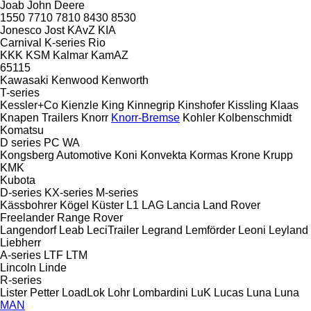
Joab
John Deere
1550
7710
7810
8430
8530
Jonesco
Jost
KAvZ
KIA
Carnival
K-series
Rio
KKK
KSM
Kalmar
KamAZ
65115
Kawasaki
Kenwood
Kenworth
T-series
Kessler+Co
Kienzle
King
Kinnegrip
Kinshofer
Kissling
Klaas
Knapen Trailers
Knorr
Knorr-Bremse
Kohler
Kolbenschmidt
Komatsu
D series
PC
WA
Kongsberg Automotive
Koni
Konvekta
Kormas
Krone
Krupp
KMK
Kubota
D-series
KX-series
M-series
Kässbohrer
Kögel
Küster
L1
LAG
Lancia
Land Rover
Freelander
Range Rover
Langendorf
Leab
LeciTrailer
Legrand
Lemförder
Leoni
Leyland
Liebherr
A-series
LTF
LTM
Lincoln
Linde
R-series
Lister Petter
LoadLok
Lohr
Lombardini
LuK
Lucas
Luna
Luna
MAN