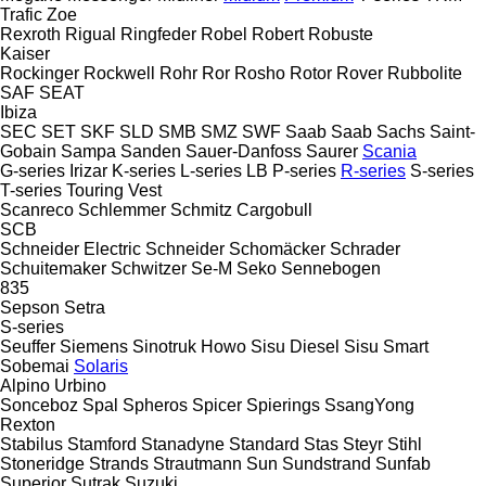
Trafic
Zoe
Rexroth
Rigual
Ringfeder
Robel
Robert
Robuste
Kaiser
Rockinger
Rockwell
Rohr
Ror
Rosho
Rotor
Rover
Rubbolite
SAF
SEAT
Ibiza
SEC
SET
SKF
SLD
SMB
SMZ
SWF
Saab
Saab
Sachs
Saint-
Gobain
Sampa
Sanden
Sauer-Danfoss
Saurer
Scania
G-series
Irizar
K-series
L-series
LB
P-series
R-series
S-series
T-series
Touring
Vest
Scanreco
Schlemmer
Schmitz Cargobull
SCB
Schneider Electric
Schneider
Schomäcker
Schrader
Schuitemaker
Schwitzer
Se-M
Seko
Sennebogen
835
Sepson
Setra
S-series
Seuffer
Siemens
Sinotruk Howo
Sisu Diesel
Sisu
Smart
Sobemai
Solaris
Alpino
Urbino
Sonceboz
Spal
Spheros
Spicer
Spierings
SsangYong
Rexton
Stabilus
Stamford
Stanadyne
Standard
Stas
Steyr
Stihl
Stoneridge
Strands
Strautmann
Sun
Sundstrand
Sunfab
Superior
Sutrak
Suzuki