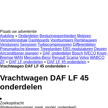
Plaats uw advertentie
Autoline
»
Onderdelen
Besturingseenheiden
Motoren
Versnellingsbak
Dashboards
Voorbumpers
Remklauwen
Verstuivers
Sensoren
Turbocompressoren
Differentiëlen
Pneumatische kleppen
Treeplanken
EBS modulatoren
Deuren
Airconditioner slangen
»
DAF onderdelen
Bosch
IVECO
Knorr-
Bremse
MAN
Mercedes-Benz
Renault
Scania
Volvo
WABCO
ZF
»
DAF LF onderdelen
»
DAF LF 45 onderdelen
»
Vrachtwagen DAF LF 45 onderdelen
»
Vrachtwagen DAF LF 45
onderdelen
Zoekopdracht
(Referentienummer, merk, model, onderdeel)