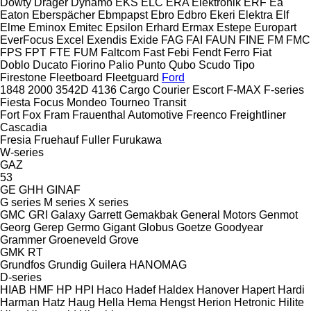
Dowty
Dräger
Dynamo
EKS
ELC
ERA Elektronik
ERF
Ea
Eaton
Eberspächer
Ebmpapst
Ebro
Edbro
Ekeri
Elektra
Elf
Elme
Eminox
Emitec
Epsilon
Erhard
Ermax
Estepe
Europart
EverFocus
Excel
Exendis
Exide
FAG
FAI
FAUN
FINE
FM
FMC
FPS
FPT
FTE
FUM
Faltcom
Fast
Febi
Fendt
Ferro
Fiat
Doblo
Ducato
Fiorino
Palio
Punto
Qubo
Scudo
Tipo
Firestone
Fleetboard
Fleetguard
Ford
1848
2000
3542D
4136
Cargo
Courier
Escort
F-MAX
F-series
Fiesta
Focus
Mondeo
Tourneo
Transit
Fort
Fox
Fram
Frauenthal Automotive
Freenco
Freightliner
Cascadia
Fresia
Fruehauf
Fuller
Furukawa
W-series
GAZ
53
GE
GHH
GINAF
G series
M series
X series
GMC
GRI
Galaxy
Garrett
Gemakbak
General Motors
Genmot
Georg
Gerep
Germo
Gigant
Globus
Goetze
Goodyear
Grammer
Groeneveld
Grove
GMK
RT
Grundfos
Grundig
Guilera
HANOMAG
D-series
HIAB
HMF
HP
HPI
Haco
Hadef
Haldex
Hanover
Hapert
Hardi
Harman
Hatz
Haug
Hella
Hema
Hengst
Herion
Hetronic
Hilite