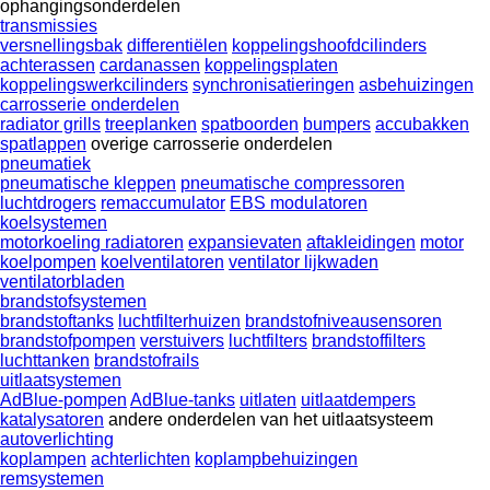
ophangingsonderdelen
transmissies
versnellingsbak
differentiëlen
koppelingshoofdcilinders
achterassen
cardanassen
koppelingsplaten
koppelingswerkcilinders
synchronisatieringen
asbehuizingen
carrosserie onderdelen
radiator grills
treeplanken
spatboorden
bumpers
accubakken
spatlappen
overige carrosserie onderdelen
pneumatiek
pneumatische kleppen
pneumatische compressoren
luchtdrogers
remaccumulator
EBS modulatoren
koelsystemen
motorkoeling radiatoren
expansievaten
aftakleidingen
motor
koelpompen
koelventilatoren
ventilator lijkwaden
ventilatorbladen
brandstofsystemen
brandstoftanks
luchtfilterhuizen
brandstofniveausensoren
brandstofpompen
verstuivers
luchtfilters
brandstoffilters
luchttanken
brandstofrails
uitlaatsystemen
AdBlue-pompen
AdBlue-tanks
uitlaten
uitlaatdempers
katalysatoren
andere onderdelen van het uitlaatsysteem
autoverlichting
koplampen
achterlichten
koplampbehuizingen
remsystemen