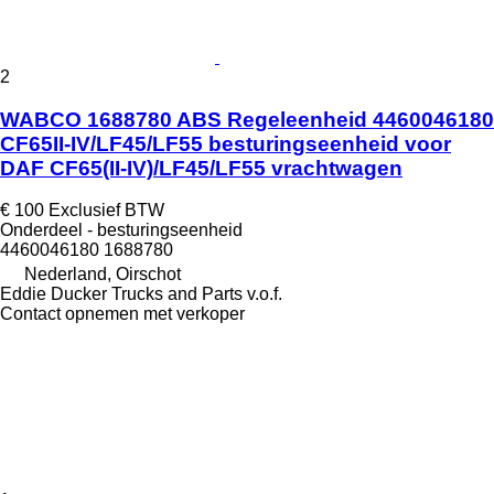
2
WABCO 1688780 ABS Regeleenheid 4460046180
CF65II-IV/LF45/LF55 besturingseenheid voor
DAF CF65(II-IV)/LF45/LF55 vrachtwagen
€ 100
Exclusief BTW
Onderdeel - besturingseenheid
4460046180 1688780
Nederland, Oirschot
Eddie Ducker Trucks and Parts v.o.f.
Contact opnemen met verkoper