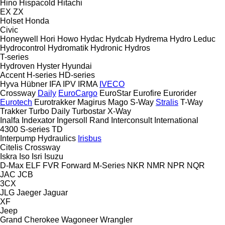
Hino
Hispacold
Hitachi
EX
ZX
Holset
Honda
Civic
Honeywell
Hori
Howo
Hydac
Hydcab
Hydrema
Hydro Leduc
Hydrocontrol
Hydromatik
Hydronic
Hydros
T-series
Hydroven
Hyster
Hyundai
Accent
H-series
HD-series
Hyva
Hübner
IFA
IPV
IRMA
IVECO
Crossway
Daily
EuroCargo
EuroStar
Eurofire
Eurorider
Eurotech
Eurotrakker
Magirus
Mago
S-Way
Stralis
T-Way
Trakker
Turbo Daily
Turbostar
X-Way
Inalfa
Indexator
Ingersoll Rand
Interconsult
International
4300
S-series
TD
Interpump Hydraulics
Irisbus
Citelis
Crossway
Iskra
Iso
Isri
Isuzu
D-Max
ELF
FVR
Forward
M-Series
NKR
NMR
NPR
NQR
JAC
JCB
3CX
JLG
Jaeger
Jaguar
XF
Jeep
Grand Cherokee
Wagoneer
Wrangler