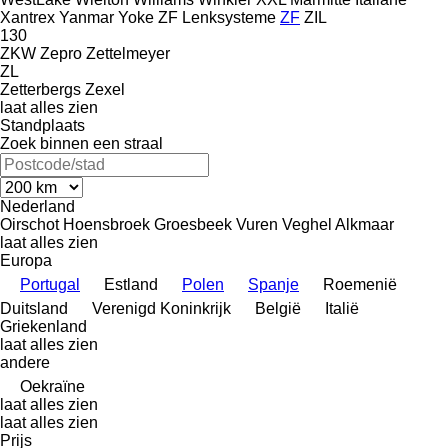
Xantrex
Yanmar
Yoke
ZF Lenksysteme
ZF
ZIL
130
ZKW
Zepro
Zettelmeyer
ZL
Zetterbergs
Zexel
laat alles zien
Standplaats
Zoek binnen een straal
Nederland
Oirschot
Hoensbroek
Groesbeek
Vuren
Veghel
Alkmaar
laat alles zien
Europa
Portugal
Estland
Polen
Spanje
Roemenië
Duitsland
Verenigd Koninkrijk
België
Italië
Griekenland
laat alles zien
andere
Oekraïne
laat alles zien
laat alles zien
Prijs