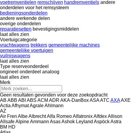
voetremventielen
remschijven
handremventiels
andere
onderdelen voor het remsysteem
bedieningsonderdelen
andere werkende delen
overige onderdelen
reparatiesetten
bevestigingsmiddelen
laat alles zien
Voertuigcategorie
vrachtwagens
trekkers
gemeentelijke machines
gemeentelijke voertuigen
vuilniswagens
laat alles zien
Type reserveonderdeel
origineel onderdeel
analoog
laat alles zien
Merk
Geen resultaten gevonden voor deze zoekopdracht
AB
ABB
ABI
ABS
ACM
ADR
AKA-DanBox
ASA
ATC
AXA
AXE
Actia
Afhymat
Agrale
Ahlmann
AZ
Air Fren
Albe
Albrecht
Alfa Romeo
Alfatronix
Alfdex
Allison
Allsafe
Alpine
Ammann
Asas
Ashok Leyland
Aspöck
Astra
BM
HD
Atlas