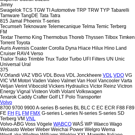
Jimny
Swagelok
TCS
TGW
TI Automotive
TRP
TRW
TYP
Tabarelli
Tamware
TangDE
Tata
Tatra
815
Jamal
Phoenix
T-series
Tecumseh
Teknoware
Telemecanique
Telma
Temic
Terberg
FM
Textar
Thermo King
Thermobus
Thoreb
Thyssen
Tilbox
Timken
Torrent
Toyota
Auris
Avensis
Coaster
Corolla
Dyna
Hiace
Hilux
Hino
Land
Cruiser
RAV4
Verso
Trailor
Trako
Trimble
Trux
Tudor
Turbo
UFI Filters
UN
Unic
Universal
Ural
375
V.Orlandi
VAZ
VBG
VDL Bova
VDL Jonckheere
VDL
VDO
VG
VIC
VM Motori
Vaden
Valeo
Valmet
Van Hool
Vancooler
Varta
Veljan
Verint
Vibocold
Vickers Hydraulics
Victor Reinz
Victron
Energy
Vignal
Visteon
Voith
Volant
Volkswagen
Amarok
Caddy
Crafter
Golf
LT
Polo
Transporter
Volvo
8700
9700
9900
A-series
B-series
BL
BLC
C
EC
ECR
F88
F89
FE
FH
FL
FM
FMX
G-series
L-series
N-series
S-series
SD
Terberg
VM
VNL
Volvo-ABG
Voss
Vögele
WABCO
WAŚ
WP
Waeco
Wago
Webasto
Weber
Weber
Weichai Power
Welgro
Wema
WestLake
Wielton
Williams
Winkler
XXL Marmitte Italiane