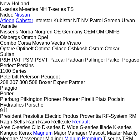
New Holland
L-series
M-series
NH
T-series
TS
Nidec
Nissan
Atleon
Cabstar
Interstar
Kubistar
NT
NV
Patrol
Serena
Urvan
Vanette
Nissens
Norba
Norgren
OE Germany
OEM
OM
OMFB
Olsbergs
Omron
Opel
Combo
Corsa
Movano
Vectra
Vivaro
Optare
Optibelt
Optima
Orlaco
Oshkosh
Osram
Otokar
Sultan
P&H
PAT
PSM
PSVT
Paccar
Padoan
Palfinger
Parker
Pegaso
Perfect
Perkins
1100 Series
Peterbilt
Peterson
Peugeot
208
307
308
508
Boxer
Expert
Partner
Piaggio
Porter
Pierburg
Pilkington
Pioneer
Pioneer
Pirelli
Platz
Poclain
Hydraulics
Porsche
911
President
Prestolite Electric
Produs
Proventia
RF-System
RM
Ragn-Sells
Ram
Ravo
Reflexite
Renault
Ares
C-series
Clio
D-series
D Wide
G-series
Iliade
K-series
Kangoo
Kerax
Magnum
Major
Manager
Mascott
Master
Maxity
Megane
Messenger
Midliner
Midlum
Premium
T-series
TRM