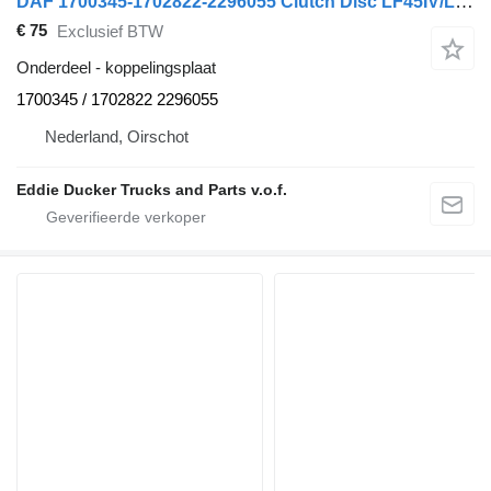
DAF 1700345-1702822-2296055 Clutch Disc LF45IV/LF55IV/CF65IV koppelingsplaat voor vrachtwagen
€ 75
Exclusief BTW
Onderdeel - koppelingsplaat
1700345 / 1702822 2296055
Nederland, Oirschot
Eddie Ducker Trucks and Parts v.o.f.