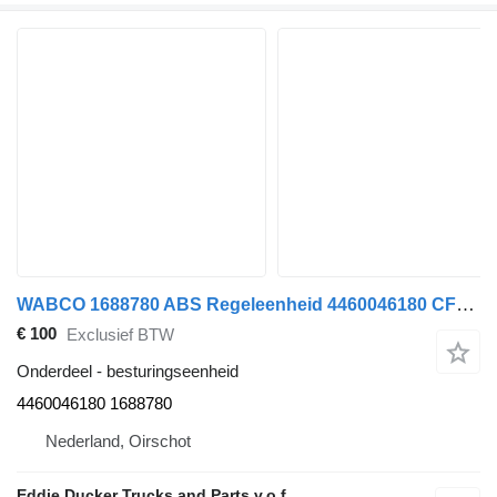
WABCO 1688780 ABS Regeleenheid 4460046180 CF65II-IV/LF45/LF55 besturingseenheid voor DAF CF65(II-IV)/LF45/LF55 vrachtwagen
€ 100
Exclusief BTW
Onderdeel - besturingseenheid
4460046180 1688780
Nederland, Oirschot
Eddie Ducker Trucks and Parts v.o.f.