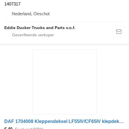
1407317
Nederland, Oirschot
Eddie Ducker Trucks and Parts v.o.f.
DAF 1704008 Kleppendeksel LF55IV/CF65IV klepdeksel voor DAF LF55IV/CF65IV vrachtwagen
€ 40