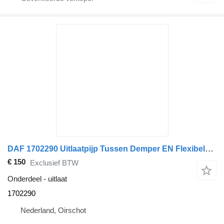
DAF 1702290 Uitlaatpijp Tussen Demper EN Flexibele Pijp LF45IV/LF55I voor vrachtwagen
€ 150
Exclusief BTW
Onderdeel - uitlaat
1702290
Nederland, Oirschot