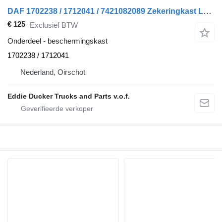
DAF 1702238 / 1712041 / 7421082089 Zekeringkast LF45IV/LF55IV beschermingskast voor DAF LF 45 vrachtwagen
€ 125
Exclusief BTW
Onderdeel - beschermingskast
1702238 / 1712041
Nederland, Oirschot
Eddie Ducker Trucks and Parts v.o.f.