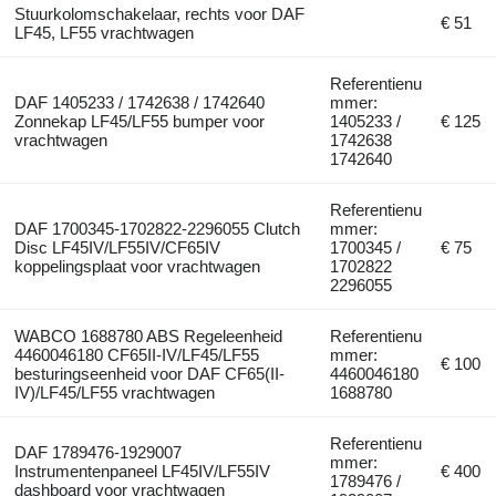
Stuurkolomschakelaar, rechts voor DAF
€ 51
LF45, LF55 vrachtwagen
Referentienu
DAF 1405233 / 1742638 / 1742640
mmer:
Zonnekap LF45/LF55 bumper voor
1405233 /
€ 125
vrachtwagen
1742638
1742640
Referentienu
DAF 1700345-1702822-2296055 Clutch
mmer:
Disc LF45IV/LF55IV/CF65IV
1700345 /
€ 75
koppelingsplaat voor vrachtwagen
1702822
2296055
WABCO 1688780 ABS Regeleenheid
Referentienu
4460046180 CF65II-IV/LF45/LF55
mmer:
€ 100
besturingseenheid voor DAF CF65(II-
4460046180
IV)/LF45/LF55 vrachtwagen
1688780
Referentienu
DAF 1789476-1929007
mmer:
Instrumentenpaneel LF45IV/LF55IV
€ 400
1789476 /
dashboard voor vrachtwagen