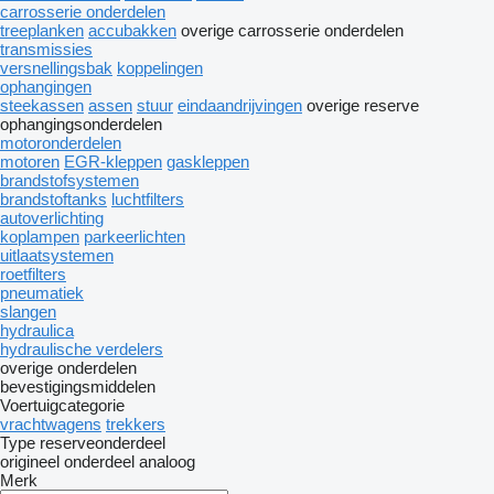
carrosserie onderdelen
treeplanken
accubakken
overige carrosserie onderdelen
transmissies
versnellingsbak
koppelingen
ophangingen
steekassen
assen
stuur
eindaandrijvingen
overige reserve
ophangingsonderdelen
motoronderdelen
motoren
EGR-kleppen
gaskleppen
brandstofsystemen
brandstoftanks
luchtfilters
autoverlichting
koplampen
parkeerlichten
uitlaatsystemen
roetfilters
pneumatiek
slangen
hydraulica
hydraulische verdelers
overige onderdelen
bevestigingsmiddelen
Voertuigcategorie
vrachtwagens
trekkers
Type reserveonderdeel
origineel onderdeel
analoog
Merk