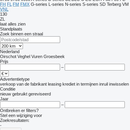
FH
FL
FM
FMX
G-series
L-series
N-series
S-series
SD
Terberg
VM
VNL
130
ZL
laat alles zien
Standplaats
Zoek binnen een straal
Nederland
Oirschot
Veghel
Vuren
Groesbeek
Prijs
–
Advertentietype
verkoop
van de fabrikant
leasing
krediet
in termijnen
inruil
inwisselen
Conditie
nieuw
gebruikt
gereviseerd
Jaar
–
Ontbreken er filters?
Stel een wijziging voor
Zoekresultaten:
-