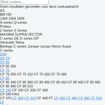
Geen resultaten gevonden voor deze zoekopdracht
AZ
BM
HD
1304
1504
1604
A-series
Q-series
Probus
2-Series
X-Series
MAXIMA
SUPRA
VECTOR
C-series
DE
D series
GP
Silverado
Tahoe
Berlingo
C-series
Jumper
Jumpy
Nemo
Xsara
C-series
DAF
AS
CF
CF 65
CF 65 250
CF 75
CF 75 250
CF 75 310
CF 75 320
CF 75 360
CF 85
CF 85 340
CF 85 360
CF 85 400
CF 85 410
CF 85 430
CF 85 460
CF 85 480
CF 85 510
CF 290
CF 320
CF 330
CF 340
CF 340 FAN
CF 370
CF 400
CF 410
CF 440 FT
CF 450
CF 460
CF 480
CF 530
LF