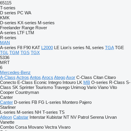
65115
T-series
D series
PC
WA
KMK
D-series
KX-series
M-series
Freelander
Range Rover
A-series
LTF
LTM
R-series
MAN
A-series
F8
F90
KAT
L2000
LE
Lion's series
NL series
TGA
TGE
TGL
TGM
TGS
TGX
5336
MRT
6
Mercedes-Benz
A-Class
Actros
Antos
Arocs
Atego
Axor
C-Class
Citan
Citaro
Conecto
E-Class
Econic
Integro
Intouro
LK
MB
O-series
R-Class
S-
Class
SK
Sprinter
Tourismo
Travego
Unimog
Vario
Viano
Vito
Cooper
Countryman
Canter
Canter
D-series
FB
FG
L-series
Montero
Pajero
Starliner
L-series
M-series
NH
T-series
TS
Atleon
Cabstar
Interstar
Kubistar
NT
NV
Patrol
Serena
Urvan
Vanette
Combo
Corsa
Movano
Vectra
Vivaro