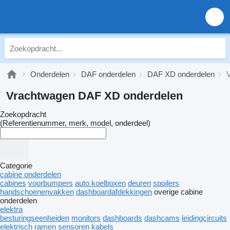
Onderdelen
DAF onderdelen
DAF XD onderdelen
Vrachtwagen DAF XD onderdelen
Zoekopdracht
(Referentienummer, merk, model, onderdeel)
Categorie
cabine onderdelen
cabines
voorbumpers
auto koelboxen
deuren
spoilers
handschoenenvakken
dashboardafdekkingen
overige cabine
onderdelen
elektra
besturingseenheiden
monitors
dashboards
dashcams
leidingcircuits
elektrisch ramen
sensoren
kabels