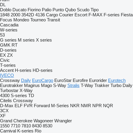
DL
Doblo
Ducato
Fiorino
Palio
Punto
Qubo
Scudo
Tipo
1848
2000
3542D
4136
Cargo
Courier
Escort
F-MAX
F-series
Fiesta
Focus
Mondeo
Tourneo
Transit
Cascadia
W-series
53
G series
M series
X series
GMK
RT
D-series
EX
ZX
Civic
T-series
Accent
H-series
HD-series
IVECO
Crossway
Daily
EuroCargo
EuroStar
Eurofire
Eurorider
Eurotech
Eurotrakker
Magirus
Mago
S-Way
Stralis
T-Way
Trakker
Turbo Daily
Turbostar
X-Way
4300
S-series
TD
Citelis
Crossway
D-Max
ELF
FVR
Forward
M-Series
NKR
NMR
NPR
NQR
3CX
XF
Grand Cherokee
Wagoneer
Wrangler
1550
7710
7810
8430
8530
Carnival
K-series
Rio