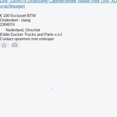
DAF 2304074 Drukslang Cabinecilinder Nieuw voor DAF XD
vrachtwagen
€ 100
Exclusief BTW
Onderdeel - slang
2304074
Nederland, Oirschot
Eddie Ducker Trucks and Parts v.o.f.
Contact opnemen met verkoper