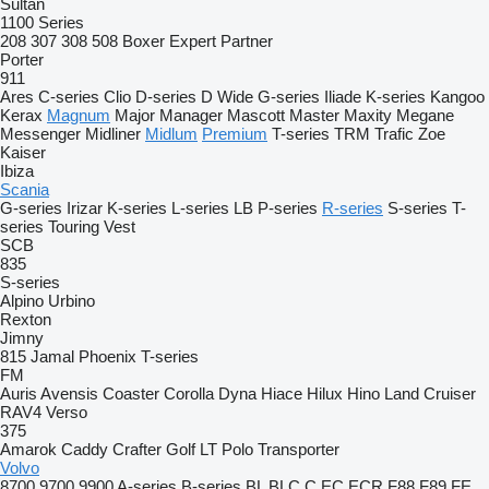
Sultan
1100 Series
208
307
308
508
Boxer
Expert
Partner
Porter
911
Ares
C-series
Clio
D-series
D Wide
G-series
Iliade
K-series
Kangoo
Kerax
Magnum
Major
Manager
Mascott
Master
Maxity
Megane
Messenger
Midliner
Midlum
Premium
T-series
TRM
Trafic
Zoe
Kaiser
Ibiza
Scania
G-series
Irizar
K-series
L-series
LB
P-series
R-series
S-series
T-
series
Touring
Vest
SCB
835
S-series
Alpino
Urbino
Rexton
Jimny
815
Jamal
Phoenix
T-series
FM
Auris
Avensis
Coaster
Corolla
Dyna
Hiace
Hilux
Hino
Land Cruiser
RAV4
Verso
375
Amarok
Caddy
Crafter
Golf
LT
Polo
Transporter
Volvo
8700
9700
9900
A-series
B-series
BL
BLC
C
EC
ECR
F88
F89
FE