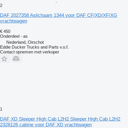
2
DAF 2027358 Aslichaam 1344 voor DAF CF/XD/XF/XG
vrachtwagen
€ 450
Onderdeel - as
Nederland, Oirschot
Eddie Ducker Trucks and Parts v.o.f.
Contact opnemen met verkoper
1
DAF XD Sleeper High Cab L2H2 Sleeper High Cab L2H2
2328126 cabine voor DAF XD vrachtwagen