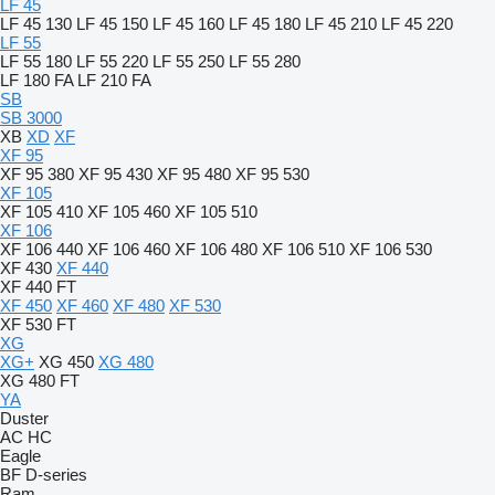
LF 45
LF 45 130
LF 45 150
LF 45 160
LF 45 180
LF 45 210
LF 45 220
LF 55
LF 55 180
LF 55 220
LF 55 250
LF 55 280
LF 180 FA
LF 210 FA
SB
SB 3000
XB
XD
XF
XF 95
XF 95 380
XF 95 430
XF 95 480
XF 95 530
XF 105
XF 105 410
XF 105 460
XF 105 510
XF 106
XF 106 440
XF 106 460
XF 106 480
XF 106 510
XF 106 530
XF 430
XF 440
XF 440 FT
XF 450
XF 460
XF 480
XF 530
XF 530 FT
XG
XG+
XG 450
XG 480
XG 480 FT
YA
Duster
AC
HC
Eagle
BF
D-series
Ram