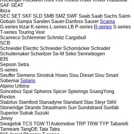
SAF
SEAT
Ibiza
SEC
SET
SKF
SLD
SMB
SMZ
SWF
Saab
Saab
Sachs
Saint-
Gobain
Sampa
Sanden
Sauer-Danfoss
Saurer
Scania
G-series
Irizar
K-series
L-series
LB
P-series
R-series
S-series
T-series
Touring
Vest
Scanreco
Schlemmer
Schmitz Cargobull
SCB
Schneider Electric
Schneider
Schomäcker
Schrader
Schuitemaker
Schwitzer
Se-M
Seko
Sennebogen
835
Sepson
Setra
S-series
Seuffer
Siemens
Sinotruk Howo
Sisu Diesel
Sisu
Smart
Sobemai
Solaris
Alpino
Urbino
Sonceboz
Spal
Spheros
Spicer
Spierings
SsangYong
Rexton
Stabilus
Stamford
Stanadyne
Standard
Stas
Steyr
Stihl
Stoneridge
Strands
Strautmann
Sun
Sundstrand
Sunfab
Superior
Sutrak
Suzuki
Jimny
Swagelok
TCS
TGW
TI Automotive
TRP
TRW
TYP
Tabarelli
Tamware
TangDE
Tata
Tatra