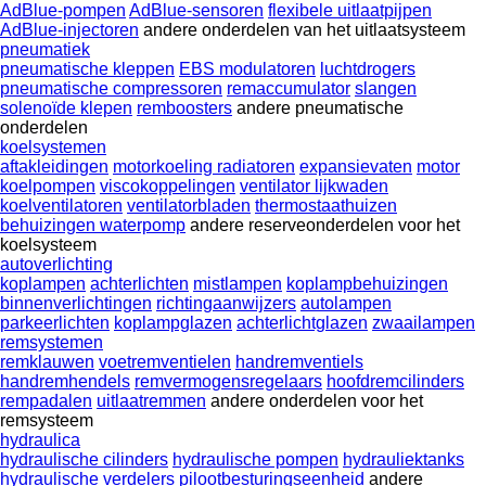
AdBlue-pompen
AdBlue-sensoren
flexibele uitlaatpijpen
AdBlue-injectoren
andere onderdelen van het uitlaatsysteem
pneumatiek
pneumatische kleppen
EBS modulatoren
luchtdrogers
pneumatische compressoren
remaccumulator
slangen
solenoïde klepen
remboosters
andere pneumatische
onderdelen
koelsystemen
aftakleidingen
motorkoeling radiatoren
expansievaten
motor
koelpompen
viscokoppelingen
ventilator lijkwaden
koelventilatoren
ventilatorbladen
thermostaathuizen
behuizingen waterpomp
andere reserveonderdelen voor het
koelsysteem
autoverlichting
koplampen
achterlichten
mistlampen
koplampbehuizingen
binnenverlichtingen
richtingaanwijzers
autolampen
parkeerlichten
koplampglazen
achterlichtglazen
zwaailampen
remsystemen
remklauwen
voetremventielen
handremventiels
handremhendels
remvermogensregelaars
hoofdremcilinders
rempadalen
uitlaatremmen
andere onderdelen voor het
remsysteem
hydraulica
hydraulische cilinders
hydraulische pompen
hydrauliektanks
hydraulische verdelers
pilootbesturingseenheid
andere