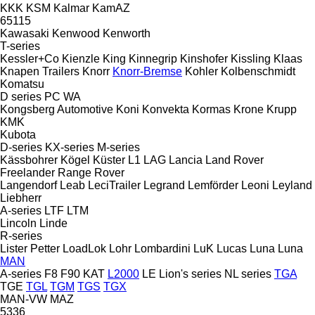
KKK
KSM
Kalmar
KamAZ
65115
Kawasaki
Kenwood
Kenworth
T-series
Kessler+Co
Kienzle
King
Kinnegrip
Kinshofer
Kissling
Klaas
Knapen Trailers
Knorr
Knorr-Bremse
Kohler
Kolbenschmidt
Komatsu
D series
PC
WA
Kongsberg Automotive
Koni
Konvekta
Kormas
Krone
Krupp
KMK
Kubota
D-series
KX-series
M-series
Kässbohrer
Kögel
Küster
L1
LAG
Lancia
Land Rover
Freelander
Range Rover
Langendorf
Leab
LeciTrailer
Legrand
Lemförder
Leoni
Leyland
Liebherr
A-series
LTF
LTM
Lincoln
Linde
R-series
Lister Petter
LoadLok
Lohr
Lombardini
LuK
Lucas
Luna
Luna
MAN
A-series
F8
F90
KAT
L2000
LE
Lion's series
NL series
TGA
TGE
TGL
TGM
TGS
TGX
MAN-VW
MAZ
5336