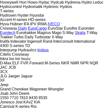
Honeywell
Hori
Howo
Hydac
Hydcab
Hydrema
Hydro Leduc
Hydrocontrol
Hydromatik
Hydronic
Hydros
T-series
Hydroven
Hyster
Hyundai
Accent
H-series
HD-series
Hyva
Hübner
IFA
IPV
IRMA
IVECO
Crossway
Daily
EuroCargo
EuroStar
Eurofire
Eurorider
Eurotech
Eurotrakker
Magirus
Mago
S-Way
Stralis
T-Way
Trakker
Turbo Daily
Turbostar
X-Way
Inalfa
Indexator
Ingersoll Rand
Interconsult
International
4300
S-series
TD
Interpump Hydraulics
Irisbus
Citelis
Crossway
Iskra
Iso
Isri
Isuzu
D-Max
ELF
FVR
Forward
M-Series
NKR
NMR
NPR
NQR
JAC
JCB
3CX
JLG
Jaeger
Jaguar
XF
Jeep
Grand Cherokee
Wagoneer
Wrangler
Joab
John Deere
1550
7710
7810
8430
8530
Jonesco
Jost
KAvZ
KIA
Carnival
K-series
Rio