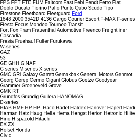
FPS
FPT
FTE
FUM
Faltcom
Fast
Febi
Fendt
Ferro
Fiat
Doblo
Ducato
Fiorino
Palio
Punto
Qubo
Scudo
Tipo
Firestone
Fleetboard
Fleetguard
Ford
1848
2000
3542D
4136
Cargo
Courier
Escort
F-MAX
F-series
Fiesta
Focus
Mondeo
Tourneo
Transit
Fort
Fox
Fram
Frauenthal Automotive
Freenco
Freightliner
Cascadia
Fresia
Fruehauf
Fuller
Furukawa
W-series
GAZ
53
GE
GHH
GINAF
G series
M series
X series
GMC
GRI
Galaxy
Garrett
Gemakbak
General Motors
Genmot
Georg
Gerep
Germo
Gigant
Globus
Goetze
Goodyear
Grammer
Groeneveld
Grove
GMK
RT
Grundfos
Grundig
Guilera
HANOMAG
D-series
HIAB
HMF
HP
HPI
Haco
Hadef
Haldex
Hanover
Hapert
Hardi
Harman
Hatz
Haug
Hella
Hema
Hengst
Herion
Hetronic
Hilite
Hino
Hispacold
Hitachi
EX
ZX
Holset
Honda
Civic