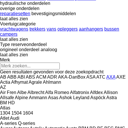
hydraulische onderdelen
overige onderdelen
reparatiesetten
bevestigingsmiddelen
laat alles zien
Voertuigcategorie
vrachtwagens
trekkers
vans
opleggers
aanhangers
bussen
campers
laat alles zien
Type reserveonderdeel
origineel onderdeel
analoog
laat alles zien
Merk
Geen resultaten gevonden voor deze zoekopdracht
AB
ABB
ABI
ABS
ACM
ADR
AKA-DanBox
ASA
ATC
AXA
AXE
Actia
Afhymat
Agrale
Ahlmann
AZ
Air Fren
Albe
Albrecht
Alfa Romeo
Alfatronix
Alfdex
Allison
Allsafe
Alpine
Ammann
Asas
Ashok Leyland
Aspöck
Astra
BM
HD
Atlas
1304
1504
1604
Atlet
Audi
A-series
Q-series