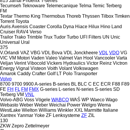
815
Jamal
Phoenix
T-series
Tecumseh
Teknoware
Telemecanique
Telma
Temic
Terberg
FM
Textar
Thermo King
Thermobus
Thoreb
Thyssen
Tilbox
Timken
Torrent
Toyota
Auris
Avensis
Coaster
Corolla
Dyna
Hiace
Hilux
Hino
Land
Cruiser
RAV4
Verso
Trailor
Trako
Trimble
Trux
Tudor
Turbo
UFI Filters
UN
Unic
Universal
Ural
375
V.Orlandi
VAZ
VBG
VDL Bova
VDL Jonckheere
VDL
VDO
VG
VIC
VM Motori
Vaden
Valeo
Valmet
Van Hool
Vancooler
Varta
Veljan
Verint
Vibocold
Vickers Hydraulics
Victor Reinz
Victron
Energy
Vignal
Visteon
Voith
Volant
Volkswagen
Amarok
Caddy
Crafter
Golf
LT
Polo
Transporter
Volvo
8700
9700
9900
A-series
B-series
BL
BLC
C
EC
ECR
F88
F89
FE
FH
FL
FM
FMX
G-series
L-series
N-series
S-series
SD
Terberg
VM
VNL
Volvo-ABG
Voss
Vögele
WABCO
WAŚ
WP
Waeco
Wago
Webasto
Weber
Weber
Weichai Power
Welgro
Wema
WestLake
Wielton
Williams
Winkler
XXL Marmitte Italiane
Xantrex
Yanmar
Yoke
ZF Lenksysteme
ZF
ZIL
130
ZKW
Zepro
Zettelmeyer