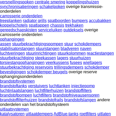
versnellingspoken
centrale smering
koppelingshuizen
synchronisatieringen
schakelpoken
overige transmissie-
onderdelen
carrosserie onderdelen
treeplanken
radiator grills
spatboorden
bumpers
accubakken
koppelschotels
spatlappen
chassis
trekhaken
gereedschapskisten
serviceluiken
putdeksels
overige
carrosserie onderdelen
ophangingen
assen
stuurbekrachtigingspompen
stuur
schokdempers
stabilisatorstangen
stuurstangen
bladveren
naven
luchtveringen
stuurinrichtingen
stuurkolommen
reactiestangen
stuurbekrachtiging
steekassen
lagers
stuurhuizen
torsiestangophangingen
veerkussens
fusees
wiellagers
stuurbekrachtiging reservoirs
trillingsdempers
schokdemper
bevestigingen
schokdemper beugels
overige reserve
ophangingsonderdelen
brandstofsystemen
brandstoftanks
verstuivers
luchttanken
injectiepomp
luchtinlaatslangen
luchtfilterhuizen
brandstoffilters
brandstofpompen
luchtfilters
brandstofniveausensoren
brandstoffilterhuizen
brandstofrails
brandstofslangen
andere
onderdelen van het brandstofsysteem
uitlaatsystemen
katalysatoren
uitlaatdempers
AdBlue-tanks
roetfilters
uitlaten