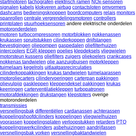
startmotoren
tachografen
elektrisch ramen
NOx-sensoren
signalen
kabels
klokveren airbag
contactsloten
omvormers
dashcams
bedieningsknoppen
boordcomputers
relais
monitors
spanrollen
centrale vergrendelingsmotoren
controllers
printplaten
stuurhoeksensoren
andere elektrische onderdelen
motoronderdelen
motoren
turbocompressoren
motorblokken
nokkenassen
krukassen
spruitstukken
cilinderkoppen
drijfstangen
bevestigingen
oliepompen
gaspedalen
oliefilterhuizen
intercoolers
EGR-kleppen
poelies
klepdeksels
vliegwielen
motorsteun kussens
oliefilters
zuigers
oliekoelers
crankcases
nokkenas tandwielen
olie aanzuigbuisen
motorkleppen
tuimelaars
kegelrols
uitlaatgasrecirculaties
cilinderkoppakkingen
krukas tandwielen
tuimelaarassen
motoroliecarters
cilindervoeringen
carterpan pakkingen
olievulpijp
gaskleppen
kleppendeksel pakkingen
krukas
keerringen
carterventilatiekleppen
turbopatronen
motorafdekkingen
drukstangen
klepstoters
overige
motoronderdelen
transmissies
versnellingsbak
differentiëlen
cardanassen
achterassen
koppelingshoofdcilinders
koppelingen
vliegwielhuizen
voorassen
koppelingsplaten
verloopstukken
retarders
PTO
koppelingswerkcilinders
asbehuizingen
aandrijfassen
versnellingsbak vorken
versnellingbaktandwielen