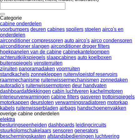
Categorie
cabine onderdelen
voorbumpers
deuren
cabines
spoilers
stoelen
airco's en
onderdelen
airconditioner compressoren
auto airco's
airco condensoren
airconditioner slangen
airconditioner droger filters
hoekpanelen van de cabine
cabinekantelpompen
achteruitkijkspiegels
slaapcabines
auto koelboxen
buitenspiegels
vensterruiten
zijruiten
panoramadaken
voorrruiten
standkachels
zonnekleppen
ruitenvloeistof reservoirs
raammechanisme
ruitenwissermechanismen
zonnedaken
autoradio's
ruitenwissermotoren
deur handvaten
dashboardafdekkingen
cabin luchtveren
kachelmotoren
interieurverwarmingen
cabine filters
gasveren
trottoirspiegels
motorkappen
deursloten
verwarmingsradiatoren
motorkap
kabels
ruitenwisserbladen
airbags
handschoenenvakken
overige cabine onderdelen
elektra
besturingseenheiden
dashboards
leidingcircuits
stuurkolomschakelaars
sensoren
generators
beschermingskasten
afstandsbedieningen luchtvering