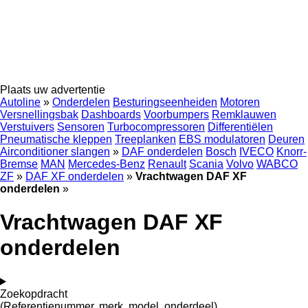
Plaats uw advertentie
Autoline
»
Onderdelen
Besturingseenheiden
Motoren
Versnellingsbak
Dashboards
Voorbumpers
Remklauwen
Verstuivers
Sensoren
Turbocompressoren
Differentiëlen
Pneumatische kleppen
Treeplanken
EBS modulatoren
Deuren
Airconditioner slangen
»
DAF onderdelen
Bosch
IVECO
Knorr-
Bremse
MAN
Mercedes-Benz
Renault
Scania
Volvo
WABCO
ZF
»
DAF XF onderdelen
»
Vrachtwagen DAF XF
onderdelen
»
Vrachtwagen DAF XF
onderdelen
Zoekopdracht
(Referentienummer, merk, model, onderdeel)