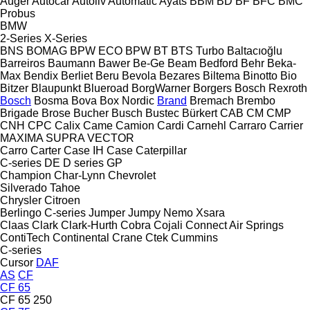
Auger
Autocar
Autoliv
Automatic
Ayats
BBM
BD
BF
BFC
BMC
Probus
BMW
2-Series
X-Series
BNS
BOMAG
BPW ECO
BPW
BT
BTS Turbo
Baltacıoğlu
Barreiros
Baumann
Bawer
Be-Ge
Beam
Bedford
Behr
Beka-
Max
Bendix
Berliet
Beru
Bevola
Bezares
Biltema
Binotto
Bio
Bitzer
Blaupunkt
Blueroad
BorgWarner
Borgers
Bosch Rexroth
Bosch
Bosma
Bova
Box Nordic
Brand
Bremach
Brembo
Brigade
Brose
Bucher
Busch
Bustec
Bürkert
CAB
CM
CMP
CNH
CPC
Calix
Came
Camion
Cardi
Carnehl
Carraro
Carrier
MAXIMA
SUPRA
VECTOR
Carro
Carter
Case IH
Case
Caterpillar
C-series
DE
D series
GP
Champion
Char-Lynn
Chevrolet
Silverado
Tahoe
Chrysler
Citroen
Berlingo
C-series
Jumper
Jumpy
Nemo
Xsara
Claas
Clark
Clark-Hurth
Cobra
Cojali
Connect Air Springs
ContiTech
Continental
Crane
Ctek
Cummins
C-series
Cursor
DAF
AS
CF
CF 65
CF 65 250