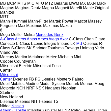
MB
MCM
MHS
MIC
MTU
MTZ Belarus
MWM
MX
MXN
Mack
Magirus
Magirus-Deutz
Magna
Magneti Marelli
Mahle Original
Manitou
MRT
Mann+Hummel
Mann-Filter
Martek Power
Mascot
Massey
Ferguson
Max
Maximus
Maximus
Mazda
6
Mega
Meiller
Mekra
Mercedes-Benz
A-Class
Actros
Antos
Arocs
Atego
Axor
C-Class
Citan
Citaro
Conecto
E-Class
Econic
Integro
Intouro
LK
MB
O-series
R-
Class
S-Class
SK
Sprinter
Tourismo
Travego
Unimog
Vario
Viano
Vito
Mercury
Meritor
Metalmec
Metec
Michelin
Mini
Cooper
Countryman
Mitsubishi Electric
Mitsubishi Fuso
Canter
Mitsubishi
Canter
D-series
FB
FG
L-series
Montero
Pajero
Mobil
Mobitec
Modine
Modul-System
Monark
Monroe
Moog
Motorola
NCH
NRF
NSK
Nagares
Neoplan
Starliner
New Holland
L-series
M-series
NH
T-series
TS
Nidec
Nissan
Atleon
Cabstar
Interstar
Kubistar
NT
NV
Patrol
Serena
Urvan