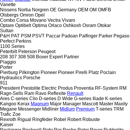
Vanette
Nissens
Norba
Norgren
OE Germany
OEM
OM
OMFB
Olsbergs
Omron
Opel
Combo
Corsa
Movano
Vectra
Vivaro
Optare
Optibelt
Optima
Orlaco
Oshkosh
Osram
Otokar
Sultan
P&H
PAT
PSM
PSVT
Paccar
Padoan
Palfinger
Parker
Pegaso
Perfect
Perkins
1100 Series
Peterbilt
Peterson
Peugeot
208
307
308
508
Boxer
Expert
Partner
Piaggio
Porter
Pierburg
Pilkington
Pioneer
Pioneer
Pirelli
Platz
Poclain
Hydraulics
Porsche
911
President
Prestolite Electric
Produs
Proventia
RF-System
RM
Ragn-Sells
Ram
Ravo
Reflexite
Renault
Ares
C-series
Clio
D-series
D Wide
G-series
Iliade
K-series
Kangoo
Kerax
Magnum
Major
Manager
Mascott
Master
Maxity
Megane
Messenger
Midliner
Midlum
Premium
T-series
TRM
Trafic
Zoe
Rexroth
Rigual
Ringfeder
Robel
Robert
Robuste
Kaiser
Rockinger
Rockwell
Rohr
Ror
Rosho
Rotor
Rover
Rubbolite