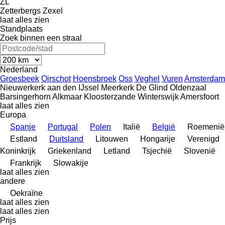
ZL
Zetterbergs
Zexel
laat alles zien
Standplaats
Zoek binnen een straal
Nederland
Groesbeek
Oirschot
Hoensbroek
Oss
Veghel
Vuren
Amsterdam
Nieuwerkerk aan den IJssel
Meerkerk
De Glind
Oldenzaal
Barsingerhorn
Alkmaar
Kloosterzande
Winterswijk
Amersfoort
laat alles zien
Europa
Spanje
Portugal
Polen
Italië
België
Roemenië
Estland
Duitsland
Litouwen
Hongarije
Verenigd
Koninkrijk
Griekenland
Letland
Tsjechië
Slovenië
Frankrijk
Slowakije
laat alles zien
andere
Oekraïne
laat alles zien
laat alles zien
Prijs