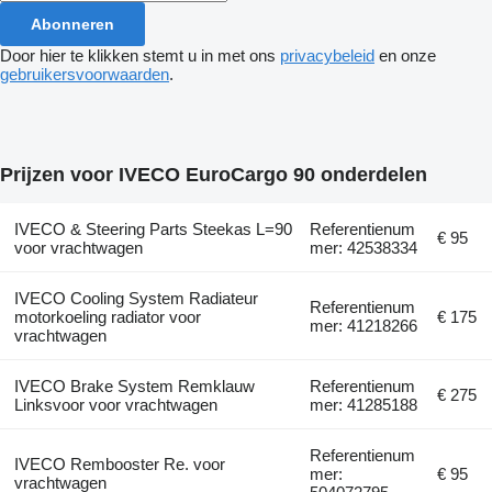
Abonneren
Door hier te klikken stemt u in met ons
privacybeleid
en onze
gebruikersvoorwaarden
.
Prijzen voor IVECO EuroCargo 90 onderdelen
IVECO & Steering Parts Steekas L=90
Referentienum
€ 95
voor vrachtwagen
mer: 42538334
IVECO Cooling System Radiateur
Referentienum
motorkoeling radiator voor
€ 175
mer: 41218266
vrachtwagen
IVECO Brake System Remklauw
Referentienum
€ 275
Linksvoor voor vrachtwagen
mer: 41285188
Referentienum
IVECO Rembooster Re. voor
mer:
€ 95
vrachtwagen