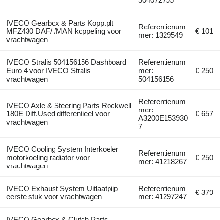
504072795
IVECO Gearbox & Parts Kopp.plt
Referentienum
MFZ430 DAF/ /MAN koppeling voor
€ 101
mer: 1329549
vrachtwagen
IVECO Stralis 504156156 Dashboard
Referentienum
Euro 4 voor IVECO Stralis
mer:
€ 250
vrachtwagen
504156156
Referentienum
IVECO Axle & Steering Parts Rockwell
mer:
180E Diff.Used differentieel voor
€ 657
A3200E153930
vrachtwagen
7
IVECO Cooling System Interkoeler
Referentienum
motorkoeling radiator voor
€ 250
mer: 41218267
vrachtwagen
IVECO Exhaust System Uitlaatpijp
Referentienum
€ 379
eerste stuk voor vrachtwagen
mer: 41297247
IVECO Gearbox & Clutch Parts