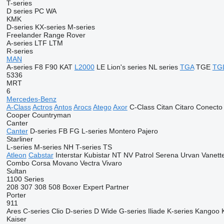
T-series
D series
PC
WA
KMK
D-series
KX-series
M-series
Freelander
Range Rover
A-series
LTF
LTM
R-series
MAN
A-series
F8
F90
KAT
L2000
LE
Lion's series
NL series
TGA
TGE
TG
5336
MRT
6
Mercedes-Benz
A-Class
Actros
Antos
Arocs
Atego
Axor
C-Class
Citan
Citaro
Conecto
Cooper
Countryman
Canter
Canter
D-series
FB
FG
L-series
Montero
Pajero
Starliner
L-series
M-series
NH
T-series
TS
Atleon
Cabstar
Interstar
Kubistar
NT
NV
Patrol
Serena
Urvan
Vanett
Combo
Corsa
Movano
Vectra
Vivaro
Sultan
1100 Series
208
307
308
508
Boxer
Expert
Partner
Porter
911
Ares
C-series
Clio
D-series
D Wide
G-series
Iliade
K-series
Kangoo
Kaiser