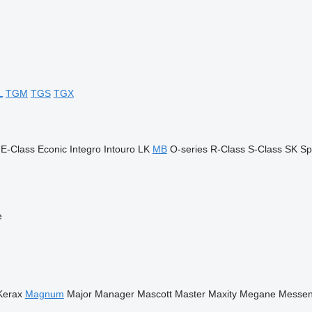
L
TGM
TGS
TGX
E-Class
Econic
Integro
Intouro
LK
MB
O-series
R-Class
S-Class
SK
Sp
e
Kerax
Magnum
Major
Manager
Mascott
Master
Maxity
Megane
Messen