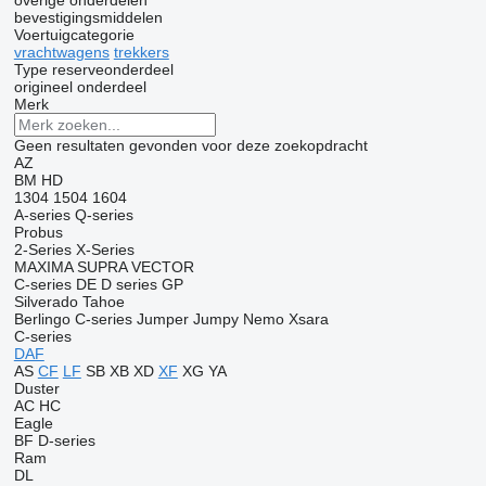
overige onderdelen
bevestigingsmiddelen
Voertuigcategorie
vrachtwagens
trekkers
Type reserveonderdeel
origineel onderdeel
Merk
Geen resultaten gevonden voor deze zoekopdracht
AZ
BM
HD
1304
1504
1604
A-series
Q-series
Probus
2-Series
X-Series
MAXIMA
SUPRA
VECTOR
C-series
DE
D series
GP
Silverado
Tahoe
Berlingo
C-series
Jumper
Jumpy
Nemo
Xsara
C-series
DAF
AS
CF
LF
SB
XB
XD
XF
XG
YA
Duster
AC
HC
Eagle
BF
D-series
Ram
DL