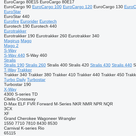
EuroCargo 80E15
EuroCargo 80E17
EuroCargo 90
EuroCargo 100
EuroCargo 120
EuroCargo 130
EuroC
EuroStar
EuroStar 440
Eurofire
Eurorider
Eurotech
Eurotech 190
Eurotech 440
Eurotrakker
Eurotrakker 190
Eurotrakker 260
Eurotrakker 340
Magirus
Mago
Mago 2
S-Way
S-Way 440
S-Way 460
Stralis
Stralis 190
Stralis 260
Stralis 400
Stralis 420
Stralis 430
Stralis 440
S
T-Way
Trakker
Trakker 340
Trakker 380
Trakker 410
Trakker 440
Trakker 450
Trakk
Turbo Daily
Turbostar
Turbostar 190
X-Way
4300
S-series
TD
Citelis
Crossway
D-Max
ELF
FVR
Forward
M-Series
NKR
NMR
NPR
NQR
3CX
XF
Grand Cherokee
Wagoneer
Wrangler
1550
7710
7810
8430
8530
Carnival
K-series
Rio
65115