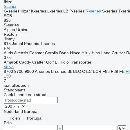
Ibiza
Scania
G-series
Irizar
K-series
L-series
LB
P-series
R-series
S-series
T-seri
SCB
835
S-series
Alpino
Urbino
Rexton
Jimny
815
Jamal
Phoenix
T-series
FM
Auris
Avensis
Coaster
Corolla
Dyna
Hiace
Hilux
Hino
Land Cruiser
R
375
Amarok
Caddy
Crafter
Golf
LT
Polo
Transporter
Volvo
8700
9700
9900
A-series
B-series
BL
BLC
C
EC
ECR
F88
F89
FE
F
130
ZL
laat alles zien
Standplaats
Zoek binnen een straal
Nederland
Europa
Polen
Portugal
Prijs
–