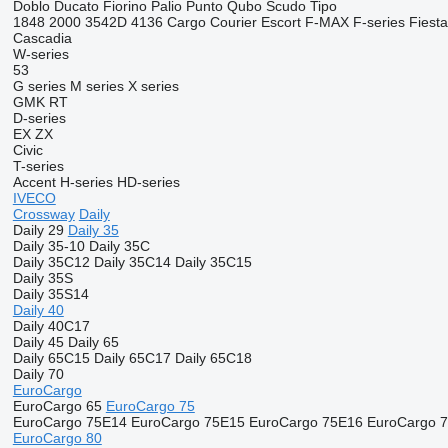
Doblo
Ducato
Fiorino
Palio
Punto
Qubo
Scudo
Tipo
1848
2000
3542D
4136
Cargo
Courier
Escort
F-MAX
F-series
Fiesta
Cascadia
W-series
53
G series
M series
X series
GMK
RT
D-series
EX
ZX
Civic
T-series
Accent
H-series
HD-series
IVECO
Crossway
Daily
Daily 29
Daily 35
Daily 35-10
Daily 35C
Daily 35C12
Daily 35C14
Daily 35C15
Daily 35S
Daily 35S14
Daily 40
Daily 40C17
Daily 45
Daily 65
Daily 65C15
Daily 65C17
Daily 65C18
Daily 70
EuroCargo
EuroCargo 65
EuroCargo 75
EuroCargo 75E14
EuroCargo 75E15
EuroCargo 75E16
EuroCargo 
EuroCargo 80