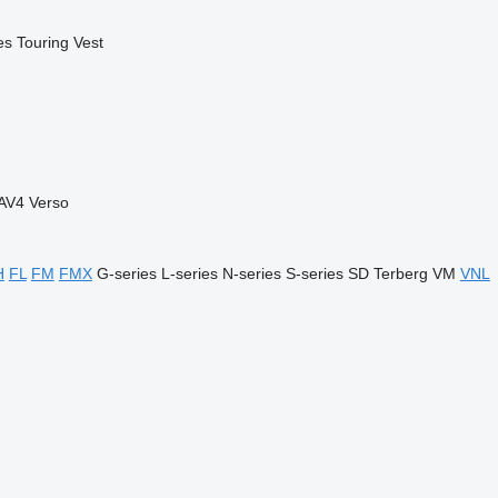
es
Touring
Vest
AV4
Verso
H
FL
FM
FMX
G-series
L-series
N-series
S-series
SD
Terberg
VM
VNL