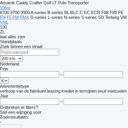
Amarok
Caddy
Crafter
Golf
LT
Polo
Transporter
Volvo
8700
9700
9900
A-series
B-series
BL
BLC
C
EC
ECR
F88
F89
FE
FH
FL
FM
FMX
G-series
L-series
N-series
S-series
SD
Terberg
VM
VNL
130
ZL
laat alles zien
Standplaats
Zoek binnen een straal
Nederland
Prijs
–
Advertentietype
verkoop
van de fabrikant
leasing
krediet
in termijnen
inruil
inwisselen
Jaar
–
Ontbreken er filters?
Stel een wijziging voor
Zoekresultaten:
-