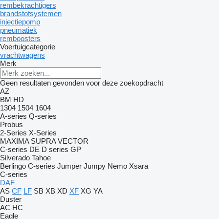
rembekrachtigers
brandstofsystemen
injectiepomp
pneumatiek
remboosters
Voertuigcategorie
vrachtwagens
Merk
Geen resultaten gevonden voor deze zoekopdracht
AZ
BM
HD
1304
1504
1604
A-series
Q-series
Probus
2-Series
X-Series
MAXIMA
SUPRA
VECTOR
C-series
DE
D series
GP
Silverado
Tahoe
Berlingo
C-series
Jumper
Jumpy
Nemo
Xsara
C-series
DAF
AS
CF
LF
SB
XB
XD
XF
XG
YA
Duster
AC
HC
Eagle