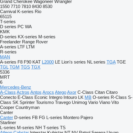
Grand Cherokee
Wagoneer
Wrangler
1550
7710
7810
8430
8530
Carnival
K-series
Rio
65115
T-series
D series
PC
WA
KMK
D-series
KX-series
M-series
Freelander
Range Rover
A-series
LTF
LTM
R-series
MAN
A-series
F8
F90
KAT
L2000
LE
Lion's series
NL series
TGA
TGE
TGL
TGM
TGS
TGX
5336
MRT
6
Mercedes-Benz
A-Class
Actros
Antos
Arocs
Atego
Axor
C-Class
Citan
Citaro
Conecto
E-Class
Econic
Integro
Intouro
LK
MB
O-series
R-Class
S-
Class
SK
Sprinter
Tourismo
Travego
Unimog
Vario
Viano
Vito
Cooper
Countryman
Canter
Canter
D-series
FB
FG
L-series
Montero
Pajero
Starliner
L-series
M-series
NH
T-series
TS
Atleon
Cabstar
Interstar
Kubistar
NT
NV
Patrol
Serena
Urvan