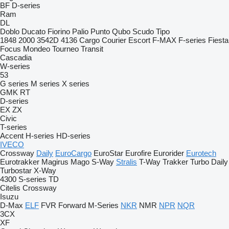
BF
D-series
Ram
DL
Doblo
Ducato
Fiorino
Palio
Punto
Qubo
Scudo
Tipo
1848
2000
3542D
4136
Cargo
Courier
Escort
F-MAX
F-series
Fiesta
Focus
Mondeo
Tourneo
Transit
Cascadia
W-series
53
G series
M series
X series
GMK
RT
D-series
EX
ZX
Civic
T-series
Accent
H-series
HD-series
IVECO
Crossway
Daily
EuroCargo
EuroStar
Eurofire
Eurorider
Eurotech
Eurotrakker
Magirus
Mago
S-Way
Stralis
T-Way
Trakker
Turbo Daily
Turbostar
X-Way
4300
S-series
TD
Citelis
Crossway
Isuzu
D-Max
ELF
FVR
Forward
M-Series
NKR
NMR
NPR
NQR
3CX
XF