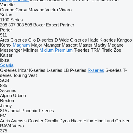
Vanette
Combo
Corsa
Movano
Vectra
Vivaro
Sultan
1100 Series
208
307
308
508
Boxer
Expert
Partner
Porter
911
Ares
C-series
Clio
D-series
D Wide
G-series
Iliade
K-series
Kangoo
Kerax
Magnum
Major
Manager
Mascott
Master
Maxity
Megane
Messenger
Midliner
Midlum
Premium
T-series
TRM
Trafic
Zoe
Kaiser
Ibiza
Scania
G-series
Irizar
K-series
L-series
LB
P-series
R-series
S-series
T-
series
Touring
Vest
SCB
835
S-series
Alpino
Urbino
Rexton
Jimny
815
Jamal
Phoenix
T-series
FM
Auris
Avensis
Coaster
Corolla
Dyna
Hiace
Hilux
Hino
Land Cruiser
RAV4
Verso
375