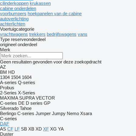
cilinderkoppen
krukassen
cabine onderdelen
voorbumpers
hoekpanelen van de cabine
autoverlichting
achterlichten
Voertuigcategorie
vrachtwagens
trekkers
bedrijfswagens
vans
Type reserveonderdeel
origineel onderdeel
Merk
Geen resultaten gevonden voor deze zoekopdracht
AZ
BM
HD
1304
1504
1604
A-series
Q-series
Probus
2-Series
X-Series
MAXIMA
SUPRA
VECTOR
C-series
DE
D series
GP
Silverado
Tahoe
Berlingo
C-series
Jumper
Jumpy
Nemo
Xsara
C-series
DAF
AS
CF
LF
SB
XB
XD
XF
XG
YA
Duster