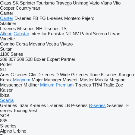
Class
SK
Sprinter
Tourismo
Travego
Unimog
Vario
Viano
Vito
Cooper
Countryman
Canter
Canter
D-series
FB
FG
L-series
Montero
Pajero
Starliner
L-series
M-series
NH
T-series
TS
Atleon
Cabstar
Interstar
Kubistar
NT
NV
Patrol
Serena
Urvan
Vanette
Combo
Corsa
Movano
Vectra
Vivaro
Sultan
1100 Series
208
307
308
508
Boxer
Expert
Partner
Porter
911
Ares
C-series
Clio
D-series
D Wide
G-series
Iliade
K-series
Kangoo
Kerax
Magnum
Major
Manager
Mascott
Master
Maxity
Megane
Messenger
Midliner
Midlum
Premium
T-series
TRM
Trafic
Zoe
Kaiser
Ibiza
Scania
G-series
Irizar
K-series
L-series
LB
P-series
R-series
S-series
T-
series
Touring
Vest
SCB
835
S-series
Alpino
Urbino