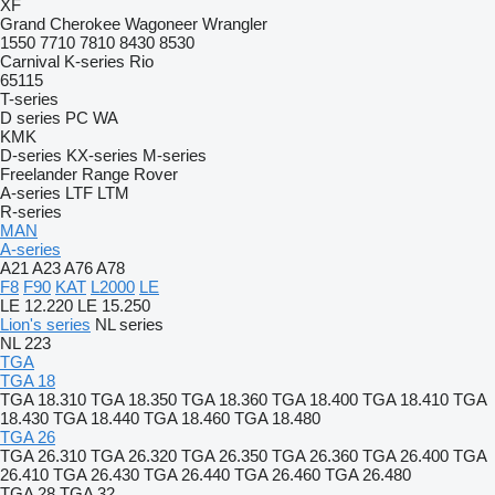
XF
Grand Cherokee
Wagoneer
Wrangler
1550
7710
7810
8430
8530
Carnival
K-series
Rio
65115
T-series
D series
PC
WA
KMK
D-series
KX-series
M-series
Freelander
Range Rover
A-series
LTF
LTM
R-series
MAN
A-series
A21
A23
A76
A78
F8
F90
KAT
L2000
LE
LE 12.220
LE 15.250
Lion's series
NL series
NL 223
TGA
TGA 18
TGA 18.310
TGA 18.350
TGA 18.360
TGA 18.400
TGA 18.410
TGA
18.430
TGA 18.440
TGA 18.460
TGA 18.480
TGA 26
TGA 26.310
TGA 26.320
TGA 26.350
TGA 26.360
TGA 26.400
TGA
26.410
TGA 26.430
TGA 26.440
TGA 26.460
TGA 26.480
TGA 28
TGA 32