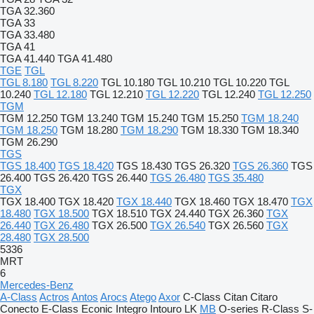
TGA 32.360
TGA 33
TGA 33.480
TGA 41
TGA 41.440
TGA 41.480
TGE
TGL
TGL 8.180
TGL 8.220
TGL 10.180
TGL 10.210
TGL 10.220
TGL
10.240
TGL 12.180
TGL 12.210
TGL 12.220
TGL 12.240
TGL 12.250
TGM
TGM 12.250
TGM 13.240
TGM 15.240
TGM 15.250
TGM 18.240
TGM 18.250
TGM 18.280
TGM 18.290
TGM 18.330
TGM 18.340
TGM 26.290
TGS
TGS 18.400
TGS 18.420
TGS 18.430
TGS 26.320
TGS 26.360
TGS
26.400
TGS 26.420
TGS 26.440
TGS 26.480
TGS 35.480
TGX
TGX 18.400
TGX 18.420
TGX 18.440
TGX 18.460
TGX 18.470
TGX
18.480
TGX 18.500
TGX 18.510
TGX 24.440
TGX 26.360
TGX
26.440
TGX 26.480
TGX 26.500
TGX 26.540
TGX 26.560
TGX
28.480
TGX 28.500
5336
MRT
6
Mercedes-Benz
A-Class
Actros
Antos
Arocs
Atego
Axor
C-Class
Citan
Citaro
Conecto
E-Class
Econic
Integro
Intouro
LK
MB
O-series
R-Class
S-