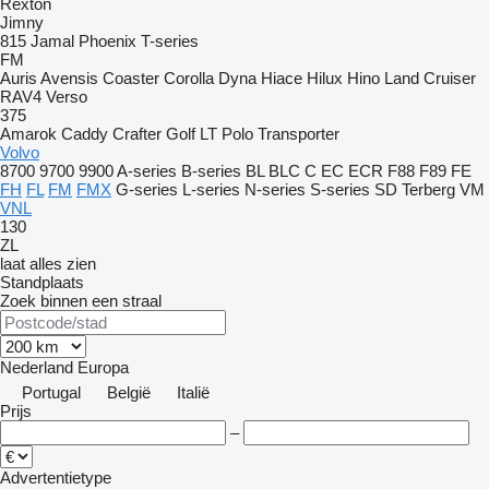
Rexton
Jimny
815
Jamal
Phoenix
T-series
FM
Auris
Avensis
Coaster
Corolla
Dyna
Hiace
Hilux
Hino
Land Cruiser
RAV4
Verso
375
Amarok
Caddy
Crafter
Golf
LT
Polo
Transporter
Volvo
8700
9700
9900
A-series
B-series
BL
BLC
C
EC
ECR
F88
F89
FE
FH
FL
FM
FMX
G-series
L-series
N-series
S-series
SD
Terberg
VM
VNL
130
ZL
laat alles zien
Standplaats
Zoek binnen een straal
Nederland
Europa
Portugal
België
Italië
Prijs
–
Advertentietype