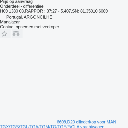
Prijs op aanvraag
Onderdeel - differentieel
H09 1380 03,RAPPOR : 37:27 - 5.407,SN: 81.35010.6089
Portugal, ARGONCILHE
Manaiacar
Contact opnemen met verkoper
6609,D20 cilinderkop voor MAN
TGX/TGS/TGL/TGA/TGM/TG/TGE/F/CLA vrachtwagen