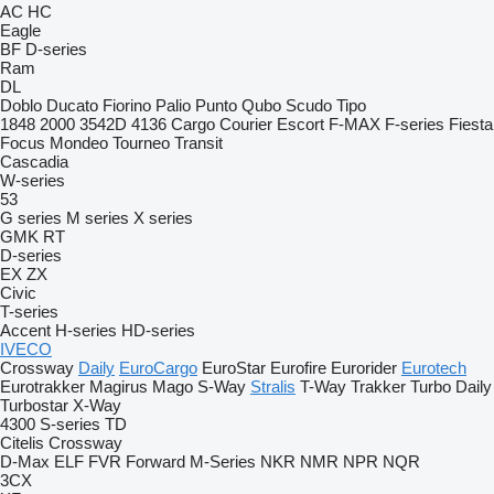
AC
HC
Eagle
BF
D-series
Ram
DL
Doblo
Ducato
Fiorino
Palio
Punto
Qubo
Scudo
Tipo
1848
2000
3542D
4136
Cargo
Courier
Escort
F-MAX
F-series
Fiesta
Focus
Mondeo
Tourneo
Transit
Cascadia
W-series
53
G series
M series
X series
GMK
RT
D-series
EX
ZX
Civic
T-series
Accent
H-series
HD-series
IVECO
Crossway
Daily
EuroCargo
EuroStar
Eurofire
Eurorider
Eurotech
Eurotrakker
Magirus
Mago
S-Way
Stralis
T-Way
Trakker
Turbo Daily
Turbostar
X-Way
4300
S-series
TD
Citelis
Crossway
D-Max
ELF
FVR
Forward
M-Series
NKR
NMR
NPR
NQR
3CX