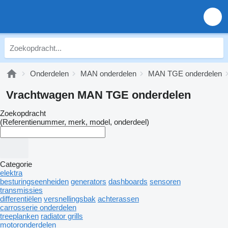
Onderdelen
MAN onderdelen
MAN TGE onderdelen
Vrachtwagen MAN TGE onderdelen
Zoekopdracht
(Referentienummer, merk, model, onderdeel)
Categorie
elektra
besturingseenheiden
generators
dashboards
sensoren
transmissies
differentiëlen
versnellingsbak
achterassen
carrosserie onderdelen
treeplanken
radiator grills
motoronderdelen