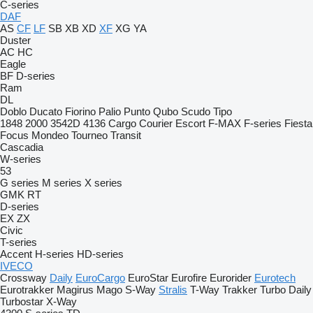
C-series
DAF
AS
CF
LF
SB
XB
XD
XF
XG
YA
Duster
AC
HC
Eagle
BF
D-series
Ram
DL
Doblo
Ducato
Fiorino
Palio
Punto
Qubo
Scudo
Tipo
1848
2000
3542D
4136
Cargo
Courier
Escort
F-MAX
F-series
Fiesta
Focus
Mondeo
Tourneo
Transit
Cascadia
W-series
53
G series
M series
X series
GMK
RT
D-series
EX
ZX
Civic
T-series
Accent
H-series
HD-series
IVECO
Crossway
Daily
EuroCargo
EuroStar
Eurofire
Eurorider
Eurotech
Eurotrakker
Magirus
Mago
S-Way
Stralis
T-Way
Trakker
Turbo Daily
Turbostar
X-Way