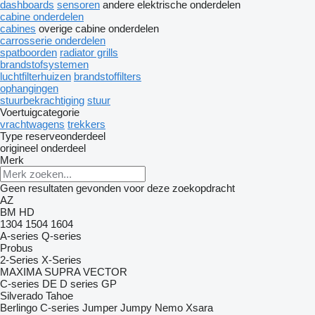
dashboards
sensoren
andere elektrische onderdelen
cabine onderdelen
cabines
overige cabine onderdelen
carrosserie onderdelen
spatboorden
radiator grills
brandstofsystemen
luchtfilterhuizen
brandstoffilters
ophangingen
stuurbekrachtiging
stuur
Voertuigcategorie
vrachtwagens
trekkers
Type reserveonderdeel
origineel onderdeel
Merk
Geen resultaten gevonden voor deze zoekopdracht
AZ
BM
HD
1304
1504
1604
A-series
Q-series
Probus
2-Series
X-Series
MAXIMA
SUPRA
VECTOR
C-series
DE
D series
GP
Silverado
Tahoe
Berlingo
C-series
Jumper
Jumpy
Nemo
Xsara