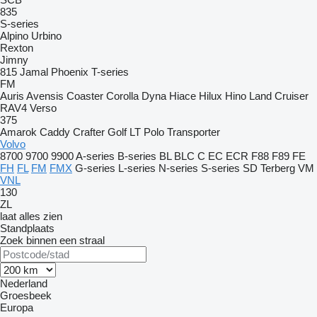
835
S-series
Alpino
Urbino
Rexton
Jimny
815
Jamal
Phoenix
T-series
FM
Auris
Avensis
Coaster
Corolla
Dyna
Hiace
Hilux
Hino
Land Cruiser
RAV4
Verso
375
Amarok
Caddy
Crafter
Golf
LT
Polo
Transporter
Volvo
8700
9700
9900
A-series
B-series
BL
BLC
C
EC
ECR
F88
F89
FE
FH
FL
FM
FMX
G-series
L-series
N-series
S-series
SD
Terberg
VM
VNL
130
ZL
laat alles zien
Standplaats
Zoek binnen een straal
Nederland
Groesbeek
Europa