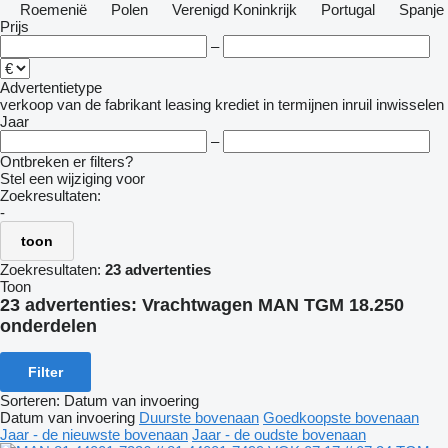
Roemenië
Polen
Verenigd Koninkrijk
Portugal
Spanje
Prijs
–
Advertentietype
verkoop
van de fabrikant
leasing
krediet
in termijnen
inruil
inwisselen
Jaar
–
Ontbreken er filters?
Stel een wijziging voor
Zoekresultaten:
-
toon
Zoekresultaten:
23 advertenties
Toon
23 advertenties:
Vrachtwagen MAN TGM 18.250
onderdelen
Filter
Sorteren
:
Datum van invoering
Datum van invoering
Duurste bovenaan
Goedkoopste bovenaan
Jaar - de nieuwste bovenaan
Jaar - de oudste bovenaan