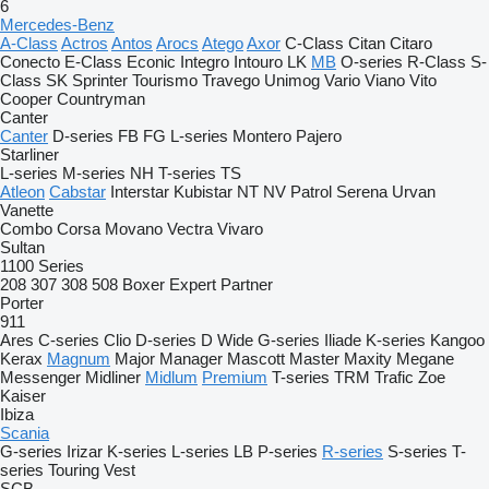
6
Mercedes-Benz
A-Class
Actros
Antos
Arocs
Atego
Axor
C-Class
Citan
Citaro
Conecto
E-Class
Econic
Integro
Intouro
LK
MB
O-series
R-Class
S-
Class
SK
Sprinter
Tourismo
Travego
Unimog
Vario
Viano
Vito
Cooper
Countryman
Canter
Canter
D-series
FB
FG
L-series
Montero
Pajero
Starliner
L-series
M-series
NH
T-series
TS
Atleon
Cabstar
Interstar
Kubistar
NT
NV
Patrol
Serena
Urvan
Vanette
Combo
Corsa
Movano
Vectra
Vivaro
Sultan
1100 Series
208
307
308
508
Boxer
Expert
Partner
Porter
911
Ares
C-series
Clio
D-series
D Wide
G-series
Iliade
K-series
Kangoo
Kerax
Magnum
Major
Manager
Mascott
Master
Maxity
Megane
Messenger
Midliner
Midlum
Premium
T-series
TRM
Trafic
Zoe
Kaiser
Ibiza
Scania
G-series
Irizar
K-series
L-series
LB
P-series
R-series
S-series
T-
series
Touring
Vest
SCB