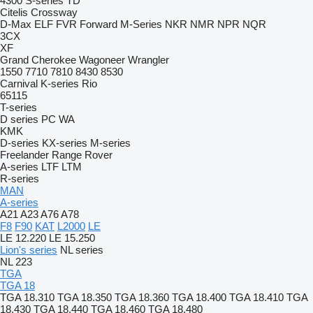
4300
S-series
TD
Citelis
Crossway
D-Max
ELF
FVR
Forward
M-Series
NKR
NMR
NPR
NQR
3CX
XF
Grand Cherokee
Wagoneer
Wrangler
1550
7710
7810
8430
8530
Carnival
K-series
Rio
65115
T-series
D series
PC
WA
KMK
D-series
KX-series
M-series
Freelander
Range Rover
A-series
LTF
LTM
R-series
MAN
A-series
A21
A23
A76
A78
F8
F90
KAT
L2000
LE
LE 12.220
LE 15.250
Lion's series
NL series
NL 223
TGA
TGA 18
TGA 18.310
TGA 18.350
TGA 18.360
TGA 18.400
TGA 18.410
TGA
18.430
TGA 18.440
TGA 18.460
TGA 18.480