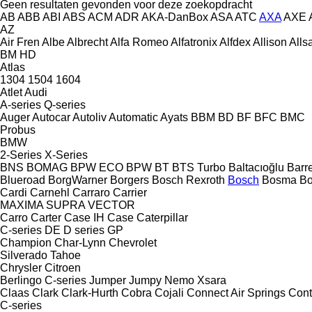
Geen resultaten gevonden voor deze zoekopdracht
AB
ABB
ABI
ABS
ACM
ADR
AKA-DanBox
ASA
ATC
AXA
AXE
AZ
Air Fren
Albe
Albrecht
Alfa Romeo
Alfatronix
Alfdex
Allison
Alls
BM
HD
Atlas
1304
1504
1604
Atlet
Audi
A-series
Q-series
Auger
Autocar
Autoliv
Automatic
Ayats
BBM
BD
BF
BFC
BMC
Probus
BMW
2-Series
X-Series
BNS
BOMAG
BPW ECO
BPW
BT
BTS Turbo
Baltacıoğlu
Barr
Blueroad
BorgWarner
Borgers
Bosch Rexroth
Bosch
Bosma
B
Cardi
Carnehl
Carraro
Carrier
MAXIMA
SUPRA
VECTOR
Carro
Carter
Case IH
Case
Caterpillar
C-series
DE
D series
GP
Champion
Char-Lynn
Chevrolet
Silverado
Tahoe
Chrysler
Citroen
Berlingo
C-series
Jumper
Jumpy
Nemo
Xsara
Claas
Clark
Clark-Hurth
Cobra
Cojali
Connect Air Springs
Cont
C-series