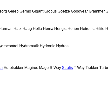
eorg
Gerep
Germo
Gigant
Globus
Goetze
Goodyear
Grammer
G
Harman
Hatz
Haug
Hella
Hema
Hengst
Herion
Hetronic
Hilite
H
ydrocontrol
Hydromatik
Hydronic
Hydros
ch
Eurotrakker
Magirus
Mago
S-Way
Stralis
T-Way
Trakker
Turb