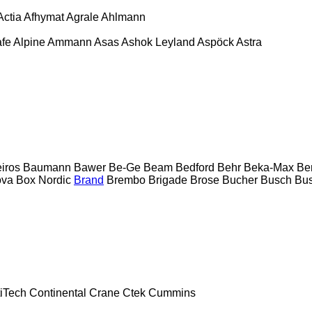
Actia
Afhymat
Agrale
Ahlmann
afe
Alpine
Ammann
Asas
Ashok Leyland
Aspöck
Astra
eiros
Baumann
Bawer
Be-Ge
Beam
Bedford
Behr
Beka-Max
Be
ova
Box Nordic
Brand
Brembo
Brigade
Brose
Bucher
Busch
Bus
iTech
Continental
Crane
Ctek
Cummins