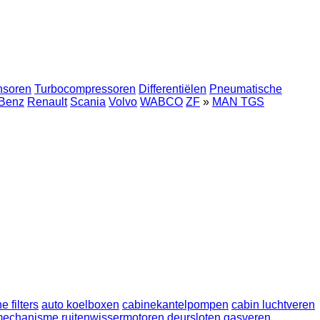
nsoren
Turbocompressoren
Differentiëlen
Pneumatische
Benz
Renault
Scania
Volvo
WABCO
ZF
»
MAN TGS
e filters
auto koelboxen
cabinekantelpompen
cabin luchtveren
mechanisme
ruitenwissermotoren
deursloten
gasveren