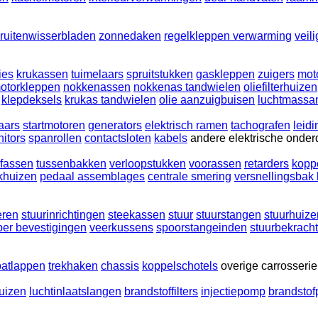
ruitenwisserbladen
zonnedaken
regelkleppen verwarming
veil
ies
krukassen
tuimelaars
spruitstukken
gaskleppen
zuigers
mot
otorkleppen
nokkenassen
nokkenas tandwielen
oliefilterhuizen
klepdeksels
krukas tandwielen
olie aanzuigbuisen
luchtmassa
aars
startmotoren
generators
elektrisch ramen
tachografen
leidi
itors
spanrollen
contactsloten
kabels
andere elektrische onder
jfassen
tussenbakken
verloopstukken
voorassen
retarders
kopp
khuizen
pedaal assemblages
centrale smering
versnellingsbak
eren
stuurinrichtingen
steekassen
stuur
stuurstangen
stuurhuize
er bevestigingen
veerkussens
spoorstangeinden
stuurbekracht
patlappen
trekhaken
chassis
koppelschotels
overige carrosseri
huizen
luchtinlaatslangen
brandstoffilters
injectiepomp
brandsto