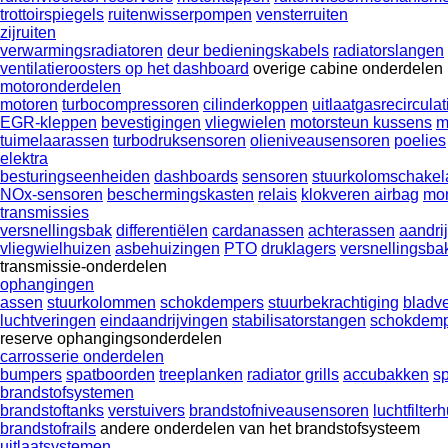
trottoirspiegels
ruitenwisserpompen
vensterruiten
zijruiten
verwarmingsradiatoren
deur bedieningskabels
radiatorslangen
ventilatieroosters op het dashboard
overige cabine onderdelen
motoronderdelen
motoren
turbocompressoren
cilinderkoppen
uitlaatgasrecirculat
EGR-kleppen
bevestigingen
vliegwielen
motorsteun kussens
m
tuimelaarassen
turbodruksensoren
olieniveausensoren
poelies
elektra
besturingseenheiden
dashboards
sensoren
stuurkolomschakel
NOx-sensoren
beschermingskasten
relais
klokveren airbag
mon
transmissies
versnellingsbak
differentiëlen
cardanassen
achterassen
aandri
vliegwielhuizen
asbehuizingen
PTO
druklagers
versnellingsba
transmissie-onderdelen
ophangingen
assen
stuurkolommen
schokdempers
stuurbekrachtiging
bladv
luchtveringen
eindaandrijvingen
stabilisatorstangen
schokdemp
reserve ophangingsonderdelen
carrosserie onderdelen
bumpers
spatboorden
treeplanken
radiator grills
accubakken
s
brandstofsystemen
brandstoftanks
verstuivers
brandstofniveausensoren
luchtfilter
brandstofrails
andere onderdelen van het brandstofsysteem
uitlaatsystemen