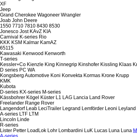
XF
Jeep
Grand Cherokee
Wagoneer
Wrangler
Joab
John Deere
1550
7710
7810
8430
8530
Jonesco
Jost
KAvZ
KIA
Carnival
K-series
Rio
KKK
KSM
Kalmar
KamAZ
65115
Kawasaki
Kenwood
Kenworth
T-series
Kessler+Co
Kienzle
King
Kinnegrip
Kinshofer
Kissling
Klaas
K
D series
PC
WA
Kongsberg Automotive
Koni
Konvekta
Kormas
Krone
Krupp
KMK
Kubota
D-series
KX-series
M-series
Kässbohrer
Kögel
Küster
L1
LAG
Lancia
Land Rover
Freelander
Range Rover
Langendorf
Leab
LeciTrailer
Legrand
Lemförder
Leoni
Leyland
A-series
LTF
LTM
Lincoln
Linde
R-series
Lister Petter
LoadLok
Lohr
Lombardini
LuK
Lucas
Luna
Luna
M
A-series