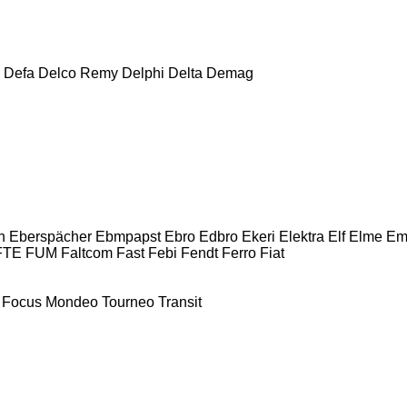
Defa
Delco Remy
Delphi
Delta
Demag
n
Eberspächer
Ebmpapst
Ebro
Edbro
Ekeri
Elektra
Elf
Elme
Em
FTE
FUM
Faltcom
Fast
Febi
Fendt
Ferro
Fiat
Focus
Mondeo
Tourneo
Transit