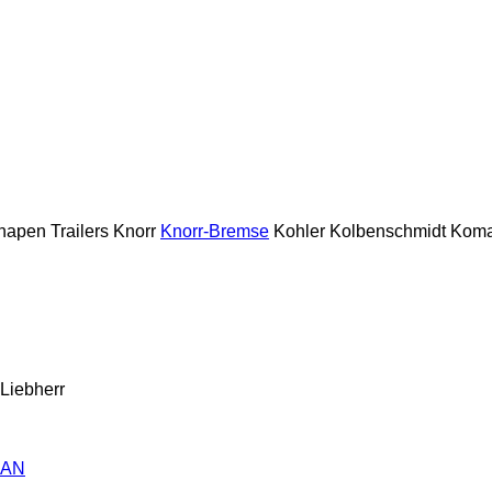
napen Trailers
Knorr
Knorr-Bremse
Kohler
Kolbenschmidt
Koma
Liebherr
AN