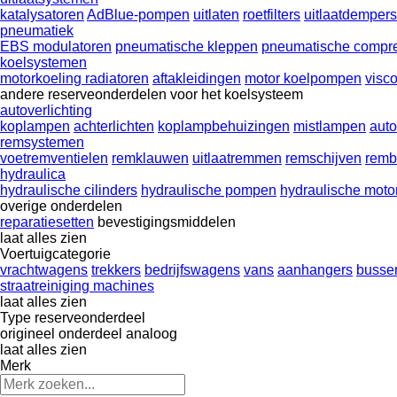
katalysatoren
AdBlue-pompen
uitlaten
roetfilters
uitlaatdempers
pneumatiek
EBS modulatoren
pneumatische kleppen
pneumatische compr
koelsystemen
motorkoeling radiatoren
aftakleidingen
motor koelpompen
visc
andere reserveonderdelen voor het koelsysteem
autoverlichting
koplampen
achterlichten
koplampbehuizingen
mistlampen
aut
remsystemen
voetremventielen
remklauwen
uitlaatremmen
remschijven
remb
hydraulica
hydraulische cilinders
hydraulische pompen
hydraulische moto
overige onderdelen
reparatiesetten
bevestigingsmiddelen
laat alles zien
Voertuigcategorie
vrachtwagens
trekkers
bedrijfswagens
vans
aanhangers
busse
straatreiniging machines
laat alles zien
Type reserveonderdeel
origineel onderdeel
analoog
laat alles zien
Merk