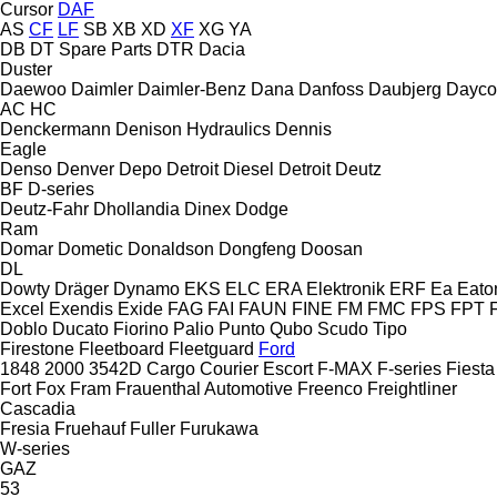
Cursor
DAF
AS
CF
LF
SB
XB
XD
XF
XG
YA
DB
DT Spare Parts
DTR
Dacia
Duster
Daewoo
Daimler
Daimler-Benz
Dana
Danfoss
Daubjerg
Dayco
AC
HC
Denckermann
Denison Hydraulics
Dennis
Eagle
Denso
Denver
Depo
Detroit Diesel
Detroit
Deutz
BF
D-series
Deutz-Fahr
Dhollandia
Dinex
Dodge
Ram
Domar
Dometic
Donaldson
Dongfeng
Doosan
DL
Dowty
Dräger
Dynamo
EKS
ELC
ERA Elektronik
ERF
Ea
Eato
Excel
Exendis
Exide
FAG
FAI
FAUN
FINE
FM
FMC
FPS
FPT
Doblo
Ducato
Fiorino
Palio
Punto
Qubo
Scudo
Tipo
Firestone
Fleetboard
Fleetguard
Ford
1848
2000
3542D
Cargo
Courier
Escort
F-MAX
F-series
Fiesta
Fort
Fox
Fram
Frauenthal Automotive
Freenco
Freightliner
Cascadia
Fresia
Fruehauf
Fuller
Furukawa
W-series
GAZ
53