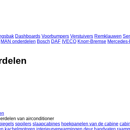
ingsbak
Dashboards
Voorbumpers
Verstuivers
Remklauwen
Se
MAN onderdelen
Bosch
DAF
IVECO
Knorr-Bremse
Mercedes-
rdelen
en
erdelen van airconditioner
piegels
spoilers
slaapcabines
hoekpanelen van de cabine
cabin
en
kachelmotoren
interieurverwarmingen
deur handvaten
raam