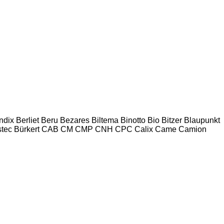
ndix
Berliet
Beru
Bezares
Biltema
Binotto
Bio
Bitzer
Blaupunkt
tec
Bürkert
CAB
CM
CMP
CNH
CPC
Calix
Came
Camion