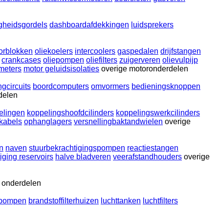
igheidsgordels
dashboardafdekkingen
luidsprekers
orblokken
oliekoelers
intercoolers
gaspedalen
drijfstangen
crankcases
oliepompen
oliefilters
zuigerveren
olievulpijp
meters
motor geluidsisolaties
overige motoronderdelen
ngcircuits
boordcomputers
omvormers
bedieningsknoppen
delen
elingen
koppelingshoofdcilinders
koppelingswerkcilinders
 kabels
ophanglagers
versnellingbaktandwielen
overige
n
naven
stuurbekrachtigingspompen
reactiestangen
iging reservoirs
halve bladveren
veerafstandhouders
overige
e onderdelen
fpompen
brandstoffilterhuizen
luchttanken
luchtfilters