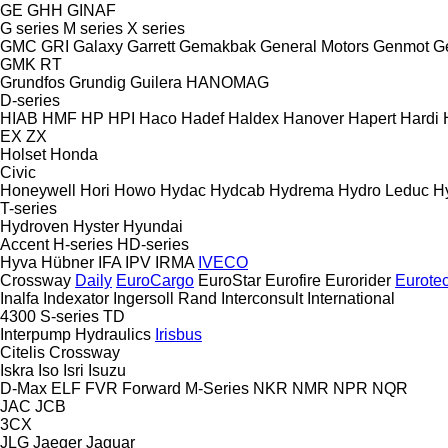
GE
GHH
GINAF
G series
M series
X series
GMC
GRI
Galaxy
Garrett
Gemakbak
General Motors
Genmot
G
GMK
RT
Grundfos
Grundig
Guilera
HANOMAG
D-series
HIAB
HMF
HP
HPI
Haco
Hadef
Haldex
Hanover
Hapert
Hardi
EX
ZX
Holset
Honda
Civic
Honeywell
Hori
Howo
Hydac
Hydcab
Hydrema
Hydro Leduc
H
T-series
Hydroven
Hyster
Hyundai
Accent
H-series
HD-series
Hyva
Hübner
IFA
IPV
IRMA
IVECO
Crossway
Daily
EuroCargo
EuroStar
Eurofire
Eurorider
Eurote
Inalfa
Indexator
Ingersoll Rand
Interconsult
International
4300
S-series
TD
Interpump Hydraulics
Irisbus
Citelis
Crossway
Iskra
Iso
Isri
Isuzu
D-Max
ELF
FVR
Forward
M-Series
NKR
NMR
NPR
NQR
JAC
JCB
3CX
JLG
Jaeger
Jaguar