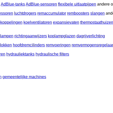
AdBlue-tanks
AdBlue-sensoren
flexibele uitlaatpijpen
andere o
essoren
luchtdrogers
remaccumulator
remboosters
slangen
and
okoppelingen
koelventilatoren
expansievaten
thermostaathuize
olampen
richtingaanwijzers
koplampglazen
dagrijverlichting
lokken
hoofdremcilinders
remvoeringen
remvermogensregelaa
ren
hydrauliektanks
hydraulische filters
n
gemeentelijke machines