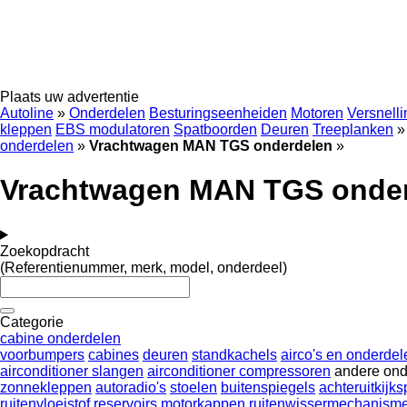
Plaats uw advertentie
Autoline
»
Onderdelen
Besturingseenheiden
Motoren
Versnell
kleppen
EBS modulatoren
Spatboorden
Deuren
Treeplanken
»
onderdelen
»
Vrachtwagen MAN TGS onderdelen
»
Vrachtwagen MAN TGS onde
Zoekopdracht
(Referentienummer, merk, model, onderdeel)
Categorie
cabine onderdelen
voorbumpers
cabines
deuren
standkachels
airco's en onderdel
airconditioner slangen
airconditioner compressoren
andere ond
zonnekleppen
autoradio's
stoelen
buitenspiegels
achteruitkijks
ruitenvloeistof reservoirs
motorkappen
ruitenwissermechanism