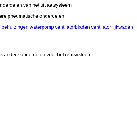
nderdelen van het uitlaatsysteem
ere pneumatische onderdelen
n
behuizingen waterpomp
ventilatorbladen
ventilator lijkwaden
rs
andere onderdelen voor het remsysteem