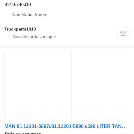
81416146010
Nederland, Vuren
Truckparts1919
MAN 81.12201-5697//81.12201-5896 //590 LITER TANK EURO 6 brandstoftank voor vrachtwagen