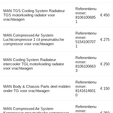
Referentienu
MAN TGS Cooling System Radiateur
mmer:
TGS motorkoeling radiator voor
€ 450
8106100685
vrachtwagen
1
Referentienu
MAN Compressed Air System
mmer:
Luchtcompressor 1 cil pneumatische
€ 275
5154100707
compressor voor vrachtwagen
1
Referentienu
MAN Cooling System Radiateur
mmer:
intercooler TGL motorkoeling radiator
€ 250
8106100663
voor vrachtwagen
3
Referentienu
MAN Body & Chassis Parts deel midden
mmer:
€ 150
onder TG voor vrachtwagen
8141614601
0
Referentienu
MAN Compressed Air System
mmer:
Kompressor pneumatische compressor
€ 250