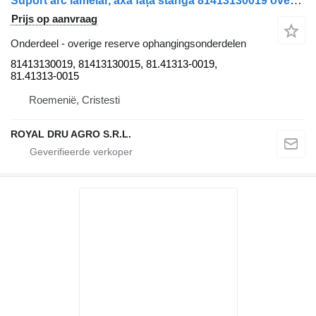
Suport arc lamelar, axă față stânga 81413130019 overige reserve ophangingsonderdelen voor MAN TGS 26.360 vrachtwagen
Prijs op aanvraag
Onderdeel - overige reserve ophangingsonderdelen
81413130019, 81413130015, 81.41313-0019,
81.41313-0015
Roemenië, Cristesti
ROYAL DRU AGRO S.R.L.