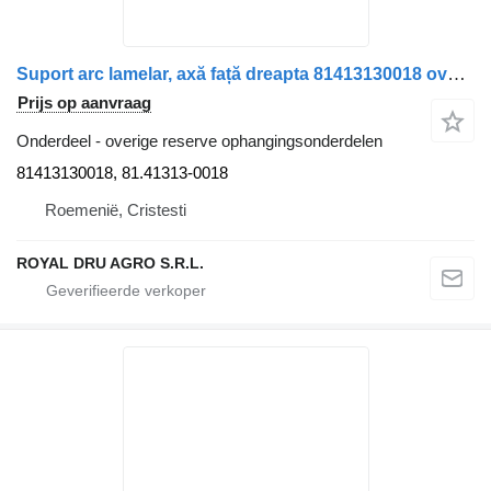
Suport arc lamelar, axă față dreapta 81413130018 overige reserve ophangingsonderdelen voor MAN TGS 26.360 vrachtwagen
Prijs op aanvraag
Onderdeel - overige reserve ophangingsonderdelen
81413130018, 81.41313-0018
Roemenië, Cristesti
ROYAL DRU AGRO S.R.L.