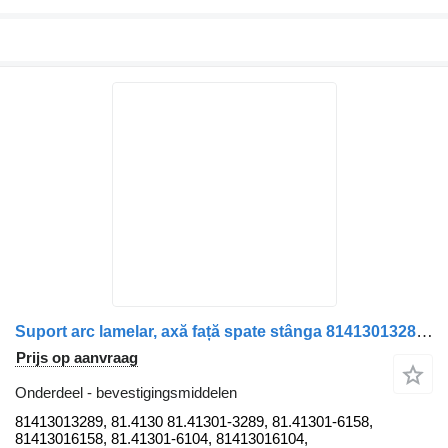
Suport arc lamelar, axă față spate stânga 81413013289 bevestigingsmiddelen voor MAN TGS 26.360 vrachtwagen
Prijs op aanvraag
Onderdeel - bevestigingsmiddelen
81413013289, 81.4130 81.41301-3289, 81.41301-6158,
81413016158, 81.41301-6104, 81413016104,