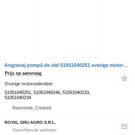
Angrenaj pompă de ulei 51051040251 overige motoronderdeel voor MAN TGS 26.360 vrachtwagen
Prijs op aanvraag
Overige motoronderdeel
51051040251, 51051040246, 51051040233,
51051040234
Roemenië, Cristesti
ROYAL DRU AGRO S.R.L.