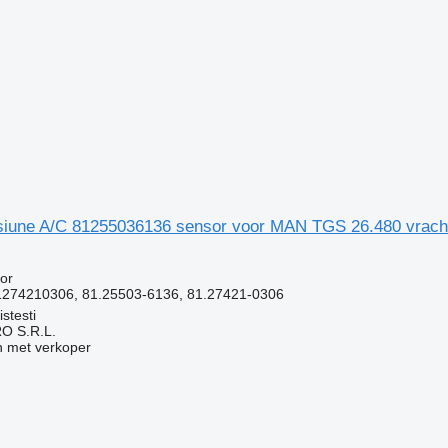
siune A/C 81255036136 sensor voor MAN TGS 26.480 vrac
g
or
274210306, 81.25503-6136, 81.27421-0306
stesti
O S.R.L.
 met verkoper