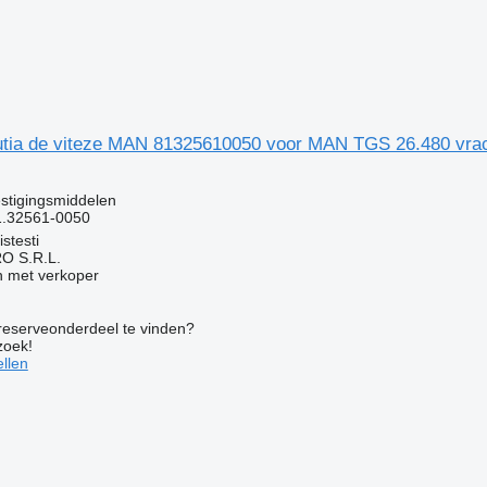
cutia de viteze MAN 81325610050 voor MAN TGS 26.480 vr
g
stigingsmiddelen
1.32561-0050
stesti
O S.R.L.
 met verkoper
 reserveonderdeel te vinden?
zoek!
llen