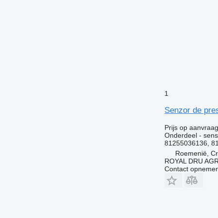
1
Senzor de pre
Prijs op aanvraa
Onderdeel - sens
81255036136, 81
Roemenië, Cri
ROYAL DRU AGR
Contact opnemen