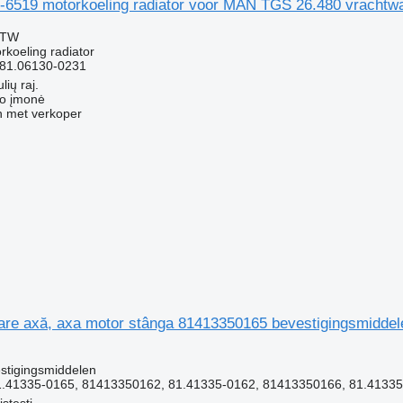
6519 motorkoeling radiator voor MAN TGS 26.480 vrachtw
BTW
rkoeling radiator
 81.06130-0231
lių raj.
ko įmonė
 met verkoper
are axă, axa motor stânga 81413350165 bevestigingsmidd
g
stigingsmiddelen
.41335-0165, 81413350162, 81.41335-0162, 81413350166, 81.4133