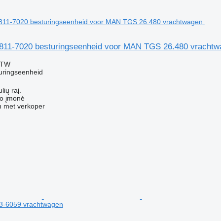
11-7020 besturingseenheid voor MAN TGS 26.480 vrachtw
BTW
uringseenheid
lių raj.
ko įmonė
 met verkoper
03-6059 vrachtwagen