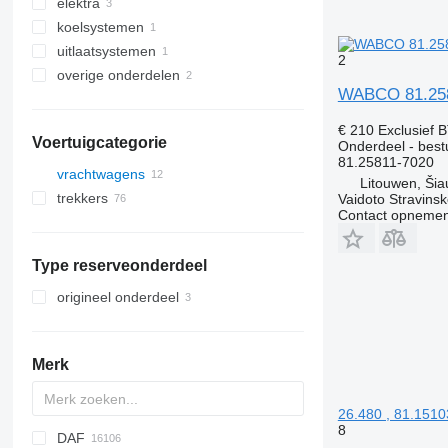
elektra
voorbumpers
koelsystemen
airco's en onderdelen
besturingseenheiden
uitlaatsystemen
overige cabine onderdelen
sensoren
motorkoeling radiatoren
andere onderdelen van
2
airconditioner
overige onderdelen
kabels
katalysatoren
WABCO 81.258
bevestigingsmiddelen
€ 210
Exclusief 
Voertuigcategorie
Onderdeel - best
81.25811-7020
vrachtwagens
Litouwen, Šiau
trekkers
Vaidoto Stravins
Contact opnemen
Type reserveonderdeel
origineel onderdeel
Merk
26.480 , 81.151
8
DAF
AZ
BM
1304
A-series
Probus
2-Series
MAXIMA
C-series
Silverado
Berlingo
C-series