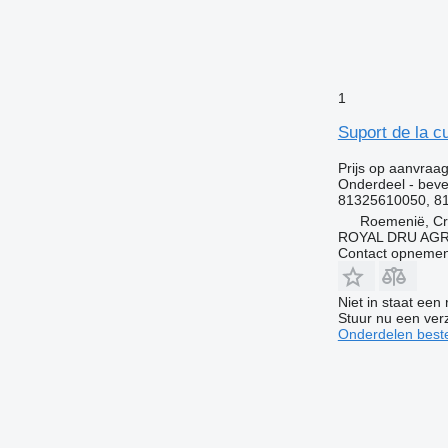
1
Suport de la 
Prijs op aanvraa
Onderdeel - beve
81325610050, 8
Roemenië, Cri
ROYAL DRU AGR
Contact opnemen
Niet in staat een
Stuur nu een ver
Onderdelen beste