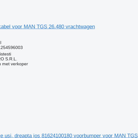
kabel voor MAN TGS 26.480 vrachtwagen
g
l
1254596003
stesti
O S.R.L.
 met verkoper
e usi, dreapta jos 81624100180 voorbumper voor MAN TGS