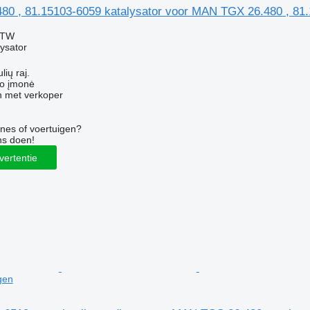
0 , 81.15103-6059 katalysator voor MAN TGX 26.480 , 81
BTW
ysator
lių raj.
ko įmonė
 met verkoper
nes of voertuigen?
ns doen!
vertentie
gen