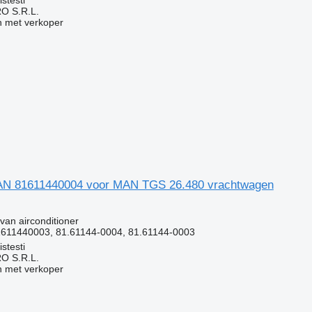
stesti
O S.R.L.
 met verkoper
AN 81611440004 voor MAN TGS 26.480 vrachtwagen
g
van airconditioner
611440003, 81.61144-0004, 81.61144-0003
stesti
O S.R.L.
 met verkoper