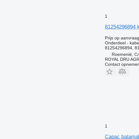
1
81254296894 
Prijs op aanvraa
Onderdeel - kabe
81254296894, 8
Roemenië, Cri
ROYAL DRU AGR
Contact opnemen
1
Capac balamal