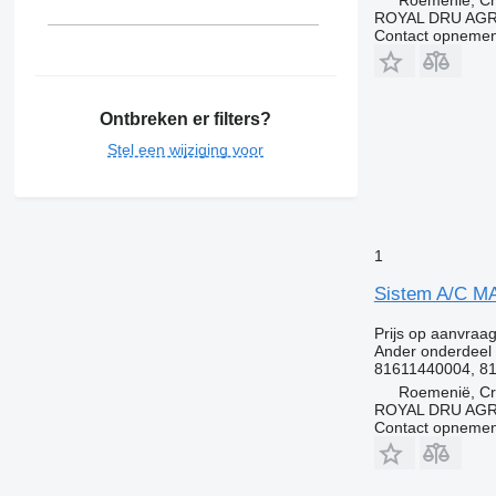
Roemenië, Cri
ROYAL DRU AGR
Contact opnemen
Ontbreken er filters?
Stel een wijziging voor
1
Sistem A/C M
Prijs op aanvraa
Ander onderdeel 
81611440004, 81
Roemenië, Cri
ROYAL DRU AGR
Contact opnemen