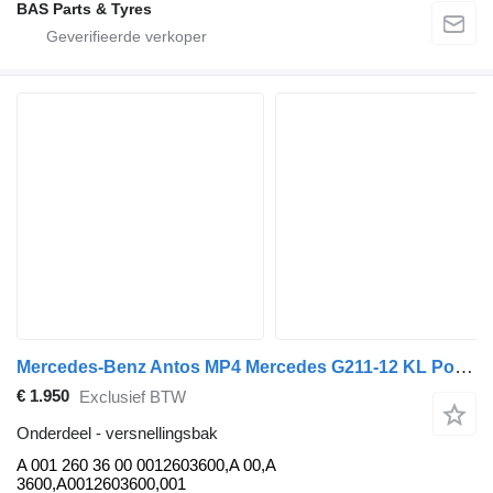
BAS Parts & Tyres
Mercedes-Benz Antos MP4 Mercedes G211-12 KL Powershift 3 G211-12 KL Powershift A 001 260 36 00 versnellingsbak voor vrachtwagen
€ 1.950
Exclusief BTW
Onderdeel - versnellingsbak
A 001 260 36 00 0012603600,A 00,A
3600,A0012603600,001