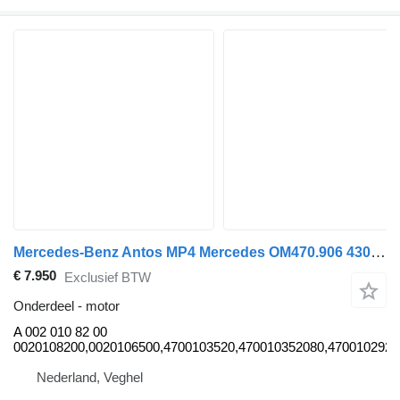
Mercedes-Benz Antos MP4 Mercedes OM470.906 430 A 002 010 82 00 motor voor vrachtwagen
€ 7.950
Exclusief BTW
Onderdeel - motor
A 002 010 82 00
0020108200,0020106500,4700103520,470010352080,4700102920,
Nederland, Veghel