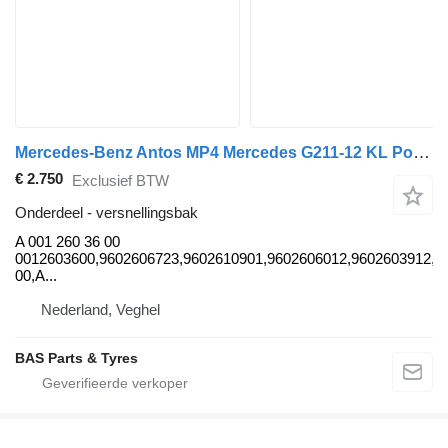
Mercedes-Benz Antos MP4 Mercedes G211-12 KL Powershift 3 G211-12 KL Powershift A 001 260 36 00 versnellingsbak voor vrachtwagen
€ 2.750
Exclusief BTW
Onderdeel - versnellingsbak
A 001 260 36 00
0012603600,9602606723,9602610901,9602606012,9602603912,9
00,A...
Nederland, Veghel
BAS Parts & Tyres