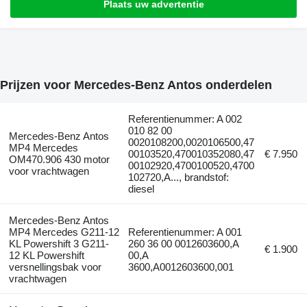
Plaats uw advertentie
Prijzen voor Mercedes-Benz Antos onderdelen
Referentienummer: A 002
010 82 00
Mercedes-Benz Antos
0020108200,0020106500,47
MP4 Mercedes
00103520,470010352080,47
€ 7.950
OM470.906 430 motor
00102920,4700100520,4700
voor vrachtwagen
102720,A..., brandstof:
diesel
Mercedes-Benz Antos
MP4 Mercedes G211-12
Referentienummer: A 001
KL Powershift 3 G211-
260 36 00 0012603600,A
€ 1.900
12 KL Powershift
00,A
versnellingsbak voor
3600,A0012603600,001
vrachtwagen