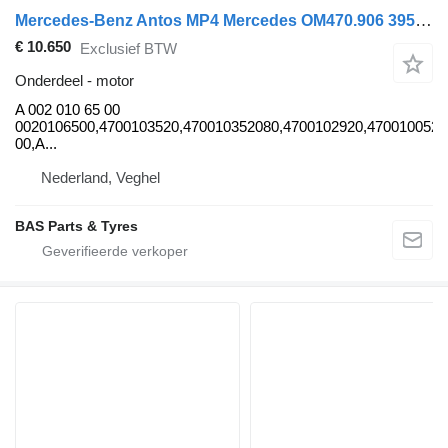
Mercedes-Benz Antos MP4 Mercedes OM470.906 395 A 002 010 65 00 motor voor vrachtwagen
€ 10.650
Exclusief BTW
Onderdeel - motor
A 002 010 65 00
0020106500,4700103520,470010352080,4700102920,4700100520
00,A...
Nederland, Veghel
BAS Parts & Tyres