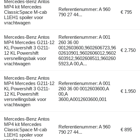
Mercedes-Benz Antos
MP4 kit Mercedes
Referentienummer: A 960
ClassicSpace M-cab
€ 795
790 27 44...
L1EH1 spoiler voor
vrachtwagen
Mercedes-Benz Antos
Referentienummer: A 001
MP4 Mercedes G211-12
260 36 00
KL Powershift 3 G211-
0012603600,9602606723,96
€ 2.750
12 KL Powershift
02610901,9602606012,9602
versnellingsbak voor
603912,9602608511,960260
vrachtwagen
5923,A 00,A...
Mercedes-Benz Antos
MP4 Mercedes G211-12
Referentienummer: A 001
KL Powershift 3 G211-
260 36 00 0012603600,A
€ 1.950
12 KL Powershift
00,A
versnellingsbak voor
3600,A0012603600,001
vrachtwagen
Mercedes-Benz Antos
MP4 kit Mercedes
Referentienummer: A 960
ClassicSpace M-cab
€ 895
790 27 44...
L1EH1 spoiler voor