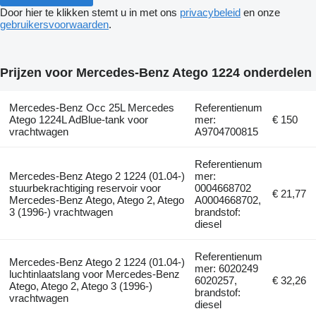
Door hier te klikken stemt u in met ons
privacybeleid
en onze
gebruikersvoorwaarden
.
Prijzen voor Mercedes-Benz Atego 1224 onderdelen
Mercedes-Benz Occ 25L Mercedes
Referentienum
Atego 1224L AdBlue-tank voor
mer:
€ 150
vrachtwagen
A9704700815
Referentienum
Mercedes-Benz Atego 2 1224 (01.04-)
mer:
stuurbekrachtiging reservoir voor
0004668702
€ 21,77
Mercedes-Benz Atego, Atego 2, Atego
A0004668702,
3 (1996-) vrachtwagen
brandstof:
diesel
Referentienum
Mercedes-Benz Atego 2 1224 (01.04-)
mer: 6020249
luchtinlaatslang voor Mercedes-Benz
6020257,
€ 32,26
Atego, Atego 2, Atego 3 (1996-)
brandstof:
vrachtwagen
diesel