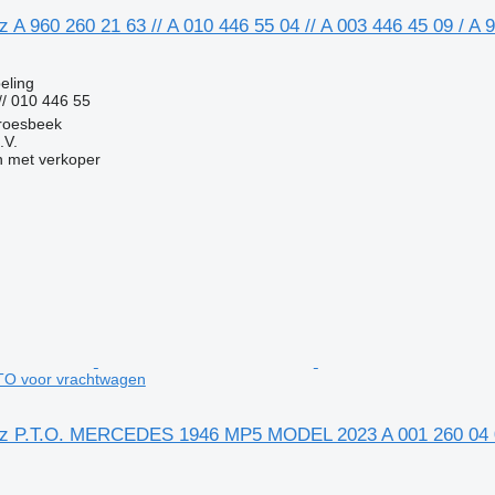
A 960 260 21 63 // A 010 446 55 04 // A 003 446 45 09 / A 
g
eling
// 010 446 55
roesbeek
.V.
 met verkoper
TO voor vrachtwagen
z P.T.O. MERCEDES 1946 MP5 MODEL 2023 A 001 260 04 
g