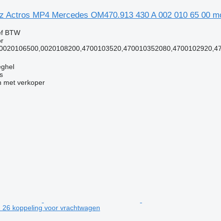
 Actros MP4 Mercedes OM470.913 430 A 002 010 65 00 mo
ef BTW
r
0 0020106500,0020108200,4700103520,470010352080,4700102920,47
eghel
s
 met verkoper
1 26 koppeling voor vrachtwagen