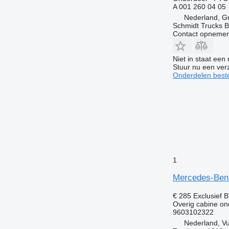
A 001 260 04 05
Nederland, G
Schmidt Trucks B
Contact opnemen
Niet in staat een
Stuur nu een ver
Onderdelen beste
1
Mercedes-Benz
€ 285
Exclusief 
Overig cabine on
9603102322
Nederland, V