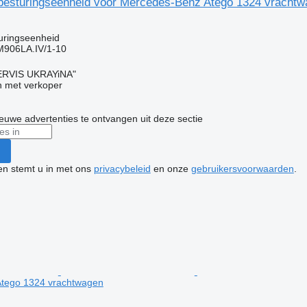
esturingseenheid voor Mercedes-Benz Atego 1324 vrachtw
uringseenheid
906LA.IV/1-10
RVIS UKRAYiNA"
 met verkoper
nieuwe advertenties te ontvangen uit deze sectie
ken stemt u in met ons
privacybeleid
en onze
gebruikersvoorwaarden
.
tego 1324 vrachtwagen