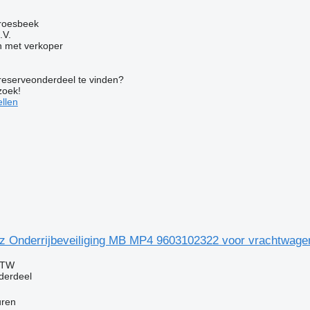
roesbeek
.V.
 met verkoper
 reserveonderdeel te vinden?
zoek!
llen
 Onderrijbeveiliging MB MP4 9603102322 voor vrachtwage
BTW
derdeel
uren