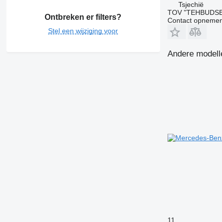
Tsjechië
TOV "TEHBUDSE
Ontbreken er filters?
Contact opnemen
Stel een wijziging voor
Andere modell
11