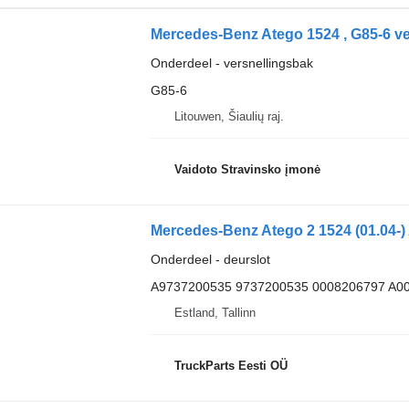
Onderdeel - versnellingsbak
G85-6
Litouwen, Šiaulių raj.
Vaidoto Stravinsko įmonė
Onderdeel - deurslot
A9737200535 9737200535 0008206797 A0
Estland, Tallinn
TruckParts Eesti OÜ