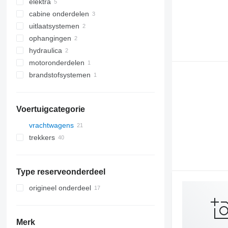
elektra
versnellingsbak
cabine onderdelen
differentiëlen
besturingseenheiden
uitlaatsystemen
cardanassen
dashboards
cabines
ophangingen
versnellingspoken
tachografen
deursloten
katalysatoren
hydraulica
airbags
AdBlue-pompen
assen
motoronderdelen
naven
kiepsystemen
brandstofsystemen
andere hydraulische onderdelen
motoren
brandstoftanks
Voertuigcategorie
vrachtwagens
trekkers
Type reserveonderdeel
origineel onderdeel
Merk