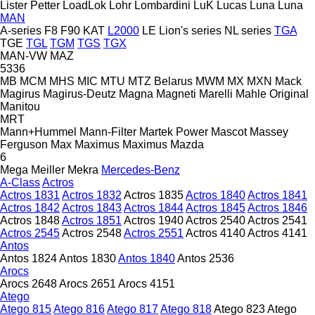
Lister Petter
LoadLok
Lohr
Lombardini
LuK
Lucas
Luna
Luna
MAN
A-series
F8
F90
KAT
L2000
LE
Lion's series
NL series
TGA
TGE
TGL
TGM
TGS
TGX
MAN-VW
MAZ
5336
MB
MCM
MHS
MIC
MTU
MTZ Belarus
MWM
MX
MXN
Mack
Magirus
Magirus-Deutz
Magna
Magneti Marelli
Mahle Original
Manitou
MRT
Mann+Hummel
Mann-Filter
Martek Power
Mascot
Massey
Ferguson
Max
Maximus
Maximus
Mazda
6
Mega
Meiller
Mekra
Mercedes-Benz
A-Class
Actros
Actros 1831
Actros 1832
Actros 1835
Actros 1840
Actros 1841
Actros 1842
Actros 1843
Actros 1844
Actros 1845
Actros 1846
Actros 1848
Actros 1851
Actros 1940
Actros 2540
Actros 2541
Actros 2545
Actros 2548
Actros 2551
Actros 4140
Actros 4141
Antos
Antos 1824
Antos 1830
Antos 1840
Antos 2536
Arocs
Arocs 2648
Arocs 2651
Arocs 4151
Atego
Atego 815
Atego 816
Atego 817
Atego 818
Atego 823
Atego