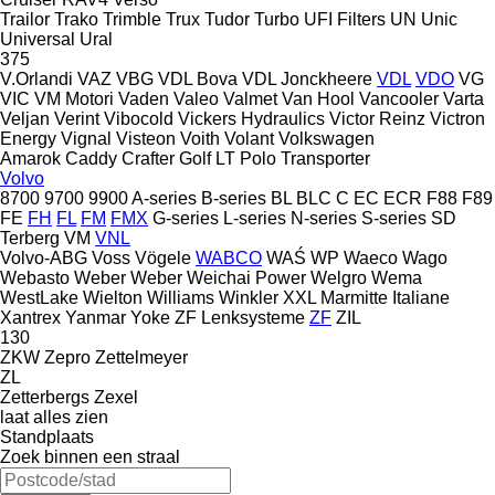
Trailor
Trako
Trimble
Trux
Tudor
Turbo
UFI Filters
UN
Unic
Universal
Ural
375
V.Orlandi
VAZ
VBG
VDL Bova
VDL Jonckheere
VDL
VDO
VG
VIC
VM Motori
Vaden
Valeo
Valmet
Van Hool
Vancooler
Varta
Veljan
Verint
Vibocold
Vickers Hydraulics
Victor Reinz
Victron
Energy
Vignal
Visteon
Voith
Volant
Volkswagen
Amarok
Caddy
Crafter
Golf
LT
Polo
Transporter
Volvo
8700
9700
9900
A-series
B-series
BL
BLC
C
EC
ECR
F88
F89
FE
FH
FL
FM
FMX
G-series
L-series
N-series
S-series
SD
Terberg
VM
VNL
Volvo-ABG
Voss
Vögele
WABCO
WAŚ
WP
Waeco
Wago
Webasto
Weber
Weber
Weichai Power
Welgro
Wema
WestLake
Wielton
Williams
Winkler
XXL Marmitte Italiane
Xantrex
Yanmar
Yoke
ZF Lenksysteme
ZF
ZIL
130
ZKW
Zepro
Zettelmeyer
ZL
Zetterbergs
Zexel
laat alles zien
Standplaats
Zoek binnen een straal