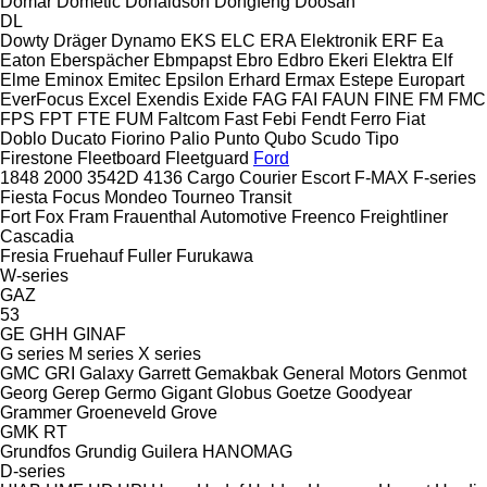
Domar
Dometic
Donaldson
Dongfeng
Doosan
DL
Dowty
Dräger
Dynamo
EKS
ELC
ERA Elektronik
ERF
Ea
Eaton
Eberspächer
Ebmpapst
Ebro
Edbro
Ekeri
Elektra
Elf
Elme
Eminox
Emitec
Epsilon
Erhard
Ermax
Estepe
Europart
EverFocus
Excel
Exendis
Exide
FAG
FAI
FAUN
FINE
FM
FMC
FPS
FPT
FTE
FUM
Faltcom
Fast
Febi
Fendt
Ferro
Fiat
Doblo
Ducato
Fiorino
Palio
Punto
Qubo
Scudo
Tipo
Firestone
Fleetboard
Fleetguard
Ford
1848
2000
3542D
4136
Cargo
Courier
Escort
F-MAX
F-series
Fiesta
Focus
Mondeo
Tourneo
Transit
Fort
Fox
Fram
Frauenthal Automotive
Freenco
Freightliner
Cascadia
Fresia
Fruehauf
Fuller
Furukawa
W-series
GAZ
53
GE
GHH
GINAF
G series
M series
X series
GMC
GRI
Galaxy
Garrett
Gemakbak
General Motors
Genmot
Georg
Gerep
Germo
Gigant
Globus
Goetze
Goodyear
Grammer
Groeneveld
Grove
GMK
RT
Grundfos
Grundig
Guilera
HANOMAG
D-series