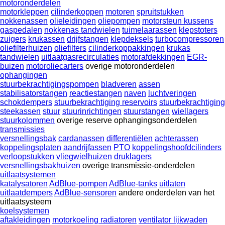
motoronderdelen
motorkleppen
cilinderkoppen
motoren
spruitstukken
nokkenassen
olieleidingen
oliepompen
motorsteun kussens
gaspedalen
nokkenas tandwielen
tuimelaarassen
klepstoters
zuigers
krukassen
drijfstangen
klepdeksels
turbocompressoren
oliefilterhuizen
oliefilters
cilinderkoppakkingen
krukas
tandwielen
uitlaatgasrecirculaties
motorafdekkingen
EGR-
buizen
motoroliecarters
overige motoronderdelen
ophangingen
stuurbekrachtigingspompen
bladveren
assen
stabilisatorstangen
reactiestangen
naven
luchtveringen
schokdempers
stuurbekrachtiging reservoirs
stuurbekrachtiging
steekassen
stuur
stuurinrichtingen
stuurstangen
wiellagers
stuurkolommen
overige reserve ophangingsonderdelen
transmissies
versnellingsbak
cardanassen
differentiëlen
achterassen
koppelingsplaten
aandrijfassen
PTO
koppelingshoofdcilinders
verloopstukken
vliegwielhuizen
druklagers
versnellingsbakhuizen
overige transmissie-onderdelen
uitlaatsystemen
katalysatoren
AdBlue-pompen
AdBlue-tanks
uitlaten
uitlaatdempers
AdBlue-sensoren
andere onderdelen van het
uitlaatsysteem
koelsystemen
aftakleidingen
motorkoeling radiatoren
ventilator lijkwaden