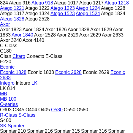
824
Atego 916
Atego 918
Atego 1017
Atego 1217
Atego 1218
Atego 1221
Atego 1222
Atego 1223
Atego 1224
Atego 1228
Atego 1317
Atego 1324
Atego 1523
Atego 1524
Atego 1824
Atego 1828
Atego 2528
Axor
Axor 1823
Axor 1824
Axor 1826
Axor 1828
Axor 1829
Axor
1833
Axor 1840
Axor 2528
Axor 2529
Axor 2629
Axor 2633
Axor 3240
Axor 4140
C-Class
C180
Citan
Citaro
Conecto
E-Class
E220
Econic
Econic 1828
Econic 1833
Econic 2628
Econic 2629
Econic
2633
Integro
Intouro
LK
LK 814
MB
MB 100
O-series
O303
O345
O404
O405
O530
O550
O580
R-Class
S-Class
S400
SK
Sprinter
Sprinter 210
Sprinter 216
Sprinter 315
Sprinter 316
Sprinter