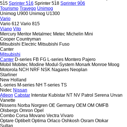
515
Sprinter 516
Sprinter 518
Sprinter 906
Tourismo
Travego
Unimog
Unimog U900
Unimog U1300
Vario
Vario 612
Vario 815
Viano
Vito
Mercury
Meritor
Metalmec
Metec
Michelin
Mini
Cooper
Countryman
Mitsubishi Electric
Mitsubishi Fuso
Canter
Mitsubishi
Canter
D-series
FB
FG
L-series
Montero
Pajero
Mobil
Mobitec
Modine
Modul-System
Monark
Monroe
Moog
Motorola
NCH
NRF
NSK
Nagares
Neoplan
Starliner
New Holland
L-series
M-series
NH
T-series
TS
Nidec
Nissan
Atleon
Cabstar
Interstar
Kubistar
NT
NV
Patrol
Serena
Urvan
Vanette
Nissens
Norba
Norgren
OE Germany
OEM
OM
OMFB
Olsbergs
Omron
Opel
Combo
Corsa
Movano
Vectra
Vivaro
Optare
Optibelt
Optima
Orlaco
Oshkosh
Osram
Otokar
Sultan