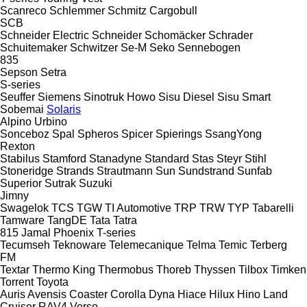
Scanreco
Schlemmer
Schmitz Cargobull
SCB
Schneider Electric
Schneider
Schomäcker
Schrader
Schuitemaker
Schwitzer
Se-M
Seko
Sennebogen
835
Sepson
Setra
S-series
Seuffer
Siemens
Sinotruk Howo
Sisu Diesel
Sisu
Smart
Sobemai
Solaris
Alpino
Urbino
Sonceboz
Spal
Spheros
Spicer
Spierings
SsangYong
Rexton
Stabilus
Stamford
Stanadyne
Standard
Stas
Steyr
Stihl
Stoneridge
Strands
Strautmann
Sun
Sundstrand
Sunfab
Superior
Sutrak
Suzuki
Jimny
Swagelok
TCS
TGW
TI Automotive
TRP
TRW
TYP
Tabarelli
Tamware
TangDE
Tata
Tatra
815
Jamal
Phoenix
T-series
Tecumseh
Teknoware
Telemecanique
Telma
Temic
Terberg
FM
Textar
Thermo King
Thermobus
Thoreb
Thyssen
Tilbox
Timken
Torrent
Toyota
Auris
Avensis
Coaster
Corolla
Dyna
Hiace
Hilux
Hino
Land
Cruiser
RAV4
Verso