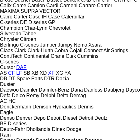
Calix
Came
Camion
Cardi
Carnehl
Carraro
Carrier
MAXIMA
SUPRA
VECTOR
Carro
Carter
Case IH
Case
Caterpillar
C-series
DE
D series
GP
Champion
Char-Lynn
Chevrolet
Silverado
Tahoe
Chrysler
Citroen
Berlingo
C-series
Jumper
Jumpy
Nemo
Xsara
Claas
Clark
Clark-Hurth
Cobra
Cojali
Connect Air Springs
ContiTech
Continental
Crane
Ctek
Cummins
C-series
Cursor
DAF
AS
CF
LF
SB
XB
XD
XF
XG
YA
DB
DT Spare Parts
DTR
Dacia
Duster
Daewoo
Daimler
Daimler-Benz
Dana
Danfoss
Daubjerg
Dayco
Defa
Delco Remy
Delphi
Delta
Demag
AC
HC
Denckermann
Denison Hydraulics
Dennis
Eagle
Denso
Denver
Depo
Detroit Diesel
Detroit
Deutz
BF
D-series
Deutz-Fahr
Dhollandia
Dinex
Dodge
Ram