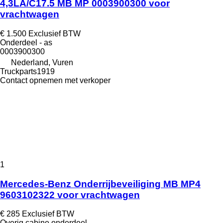
4,3LA/C17.5 MB MP 0003900300 voor
vrachtwagen
€ 1.500
Exclusief BTW
Onderdeel - as
0003900300
Nederland, Vuren
Truckparts1919
Contact opnemen met verkoper
1
Mercedes-Benz Onderrijbeveiliging MB MP4
9603102322 voor vrachtwagen
€ 285
Exclusief BTW
Overig cabine onderdeel