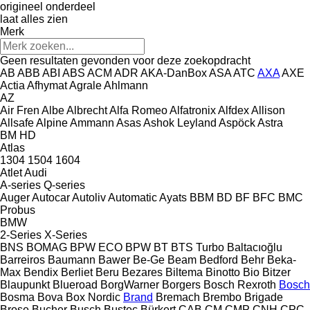
origineel onderdeel
laat alles zien
Merk
Geen resultaten gevonden voor deze zoekopdracht
AB
ABB
ABI
ABS
ACM
ADR
AKA-DanBox
ASA
ATC
AXA
AXE
Actia
Afhymat
Agrale
Ahlmann
AZ
Air Fren
Albe
Albrecht
Alfa Romeo
Alfatronix
Alfdex
Allison
Allsafe
Alpine
Ammann
Asas
Ashok Leyland
Aspöck
Astra
BM
HD
Atlas
1304
1504
1604
Atlet
Audi
A-series
Q-series
Auger
Autocar
Autoliv
Automatic
Ayats
BBM
BD
BF
BFC
BMC
Probus
BMW
2-Series
X-Series
BNS
BOMAG
BPW ECO
BPW
BT
BTS Turbo
Baltacıoğlu
Barreiros
Baumann
Bawer
Be-Ge
Beam
Bedford
Behr
Beka-
Max
Bendix
Berliet
Beru
Bezares
Biltema
Binotto
Bio
Bitzer
Blaupunkt
Blueroad
BorgWarner
Borgers
Bosch Rexroth
Bosch
Bosma
Bova
Box Nordic
Brand
Bremach
Brembo
Brigade
Brose
Bucher
Busch
Bustec
Bürkert
CAB
CM
CMP
CNH
CPC