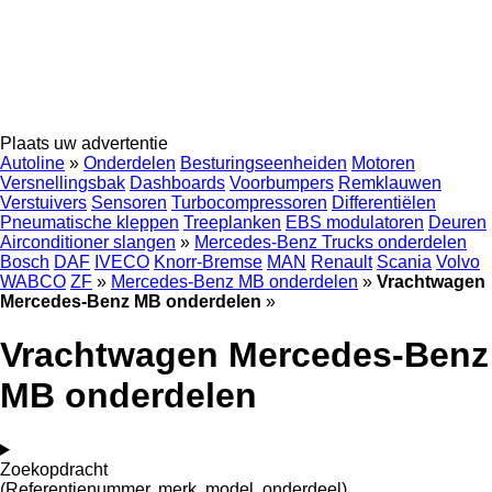
Plaats uw advertentie
Autoline
»
Onderdelen
Besturingseenheiden
Motoren
Versnellingsbak
Dashboards
Voorbumpers
Remklauwen
Verstuivers
Sensoren
Turbocompressoren
Differentiëlen
Pneumatische kleppen
Treeplanken
EBS modulatoren
Deuren
Airconditioner slangen
»
Mercedes-Benz Trucks onderdelen
Bosch
DAF
IVECO
Knorr-Bremse
MAN
Renault
Scania
Volvo
WABCO
ZF
»
Mercedes-Benz MB onderdelen
»
Vrachtwagen
Mercedes-Benz MB onderdelen
»
Vrachtwagen Mercedes-Benz
MB onderdelen
Zoekopdracht
(Referentienummer, merk, model, onderdeel)