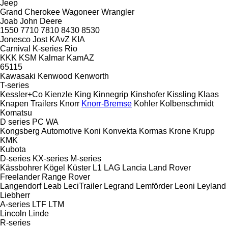
Jeep
Grand Cherokee
Wagoneer
Wrangler
Joab
John Deere
1550
7710
7810
8430
8530
Jonesco
Jost
KAvZ
KIA
Carnival
K-series
Rio
KKK
KSM
Kalmar
KamAZ
65115
Kawasaki
Kenwood
Kenworth
T-series
Kessler+Co
Kienzle
King
Kinnegrip
Kinshofer
Kissling
Klaas
Knapen Trailers
Knorr
Knorr-Bremse
Kohler
Kolbenschmidt
Komatsu
D series
PC
WA
Kongsberg Automotive
Koni
Konvekta
Kormas
Krone
Krupp
KMK
Kubota
D-series
KX-series
M-series
Kässbohrer
Kögel
Küster
L1
LAG
Lancia
Land Rover
Freelander
Range Rover
Langendorf
Leab
LeciTrailer
Legrand
Lemförder
Leoni
Leyland
Liebherr
A-series
LTF
LTM
Lincoln
Linde
R-series