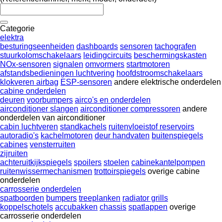
Categorie
elektra
besturingseenheiden
dashboards
sensoren
tachografen
stuurkolomschakelaars
leidingcircuits
beschermingskasten
NOx-sensoren
signalen
omvormers
startmotoren
afstandsbedieningen luchtvering
hoofdstroomschakelaars
klokveren airbag
ESP-sensoren
andere elektrische onderdelen
cabine onderdelen
deuren
voorbumpers
airco's en onderdelen
airconditioner slangen
airconditioner compressoren
andere
onderdelen van airconditioner
cabin luchtveren
standkachels
ruitenvloeistof reservoirs
autoradio's
kachelmotoren
deur handvaten
buitenspiegels
cabines
vensterruiten
zijruiten
achteruitkijkspiegels
spoilers
stoelen
cabinekantelpompen
ruitenwissermechanismen
trottoirspiegels
overige cabine
onderdelen
carrosserie onderdelen
spatboorden
bumpers
treeplanken
radiator grills
koppelschotels
accubakken
chassis
spatlappen
overige
carrosserie onderdelen