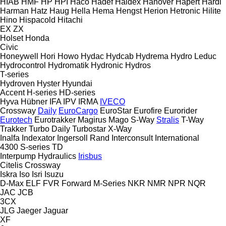
HIAB
HMF
HP
HPI
Haco
Hadef
Haldex
Hanover
Hapert
Hardi
Harman
Hatz
Haug
Hella
Hema
Hengst
Herion
Hetronic
Hilite
Hino
Hispacold
Hitachi
EX
ZX
Holset
Honda
Civic
Honeywell
Hori
Howo
Hydac
Hydcab
Hydrema
Hydro Leduc
Hydrocontrol
Hydromatik
Hydronic
Hydros
T-series
Hydroven
Hyster
Hyundai
Accent
H-series
HD-series
Hyva
Hübner
IFA
IPV
IRMA
IVECO
Crossway
Daily
EuroCargo
EuroStar
Eurofire
Eurorider
Eurotech
Eurotrakker
Magirus
Mago
S-Way
Stralis
T-Way
Trakker
Turbo Daily
Turbostar
X-Way
Inalfa
Indexator
Ingersoll Rand
Interconsult
International
4300
S-series
TD
Interpump Hydraulics
Irisbus
Citelis
Crossway
Iskra
Iso
Isri
Isuzu
D-Max
ELF
FVR
Forward
M-Series
NKR
NMR
NPR
NQR
JAC
JCB
3CX
JLG
Jaeger
Jaguar
XF