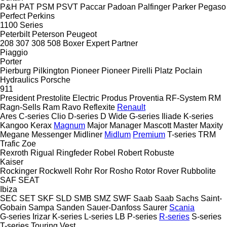
P&H
PAT
PSM
PSVT
Paccar
Padoan
Palfinger
Parker
Pegaso
Perfect
Perkins
1100 Series
Peterbilt
Peterson
Peugeot
208
307
308
508
Boxer
Expert
Partner
Piaggio
Porter
Pierburg
Pilkington
Pioneer
Pioneer
Pirelli
Platz
Poclain
Hydraulics
Porsche
911
President
Prestolite Electric
Produs
Proventia
RF-System
RM
Ragn-Sells
Ram
Ravo
Reflexite
Renault
Ares
C-series
Clio
D-series
D Wide
G-series
Iliade
K-series
Kangoo
Kerax
Magnum
Major
Manager
Mascott
Master
Maxity
Megane
Messenger
Midliner
Midlum
Premium
T-series
TRM
Trafic
Zoe
Rexroth
Rigual
Ringfeder
Robel
Robert
Robuste
Kaiser
Rockinger
Rockwell
Rohr
Ror
Rosho
Rotor
Rover
Rubbolite
SAF
SEAT
Ibiza
SEC
SET
SKF
SLD
SMB
SMZ
SWF
Saab
Saab
Sachs
Saint-
Gobain
Sampa
Sanden
Sauer-Danfoss
Saurer
Scania
G-series
Irizar
K-series
L-series
LB
P-series
R-series
S-series
T-series
Touring
Vest