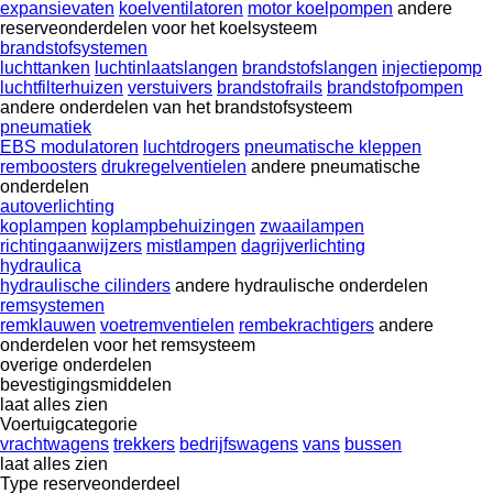
expansievaten
koelventilatoren
motor koelpompen
andere
reserveonderdelen voor het koelsysteem
brandstofsystemen
luchttanken
luchtinlaatslangen
brandstofslangen
injectiepomp
luchtfilterhuizen
verstuivers
brandstofrails
brandstofpompen
andere onderdelen van het brandstofsysteem
pneumatiek
EBS modulatoren
luchtdrogers
pneumatische kleppen
remboosters
drukregelventielen
andere pneumatische
onderdelen
autoverlichting
koplampen
koplampbehuizingen
zwaailampen
richtingaanwijzers
mistlampen
dagrijverlichting
hydraulica
hydraulische cilinders
andere hydraulische onderdelen
remsystemen
remklauwen
voetremventielen
rembekrachtigers
andere
onderdelen voor het remsysteem
overige onderdelen
bevestigingsmiddelen
laat alles zien
Voertuigcategorie
vrachtwagens
trekkers
bedrijfswagens
vans
bussen
laat alles zien
Type reserveonderdeel