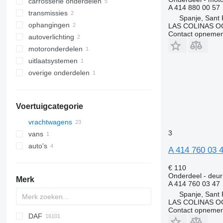
carrosserie onderdelen
deuren
A 414 880 00 57
transmissies
airco's en onderdelen
spatboorden
Spanje, Sant 
ophangingen
stoelen
bumpers
verloopstukken
airconditioner compressoren
LAS COLINAS OC
Contact opnemen
autoverlichting
motorkappen
radiator grills
versnellingspoken
stuurbekrachtiging
airco condensoren
motoronderdelen
stuurkolommen
achterlichten
uitlaatsystemen
motoren
overige onderdelen
uitlaten
bevestigingsmiddelen
Voertuigcategorie
vrachtwagens
3
vans
auto's
A 414 760 03 
€ 110
Onderdeel - deur
Merk
A 414 760 03 47
Spanje, Sant 
LAS COLINAS OC
Contact opnemen
DAF
AZ
BM
1304
A-series
Probus
2-Series
MAXIMA
C-series
Silverado
Berlingo
C-series