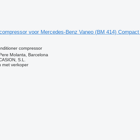
r compressor voor Mercedes-Benz Vaneo (BM 414) Compact
onditioner compressor
Pere Molanta, Barcelona
ASION, S.L.
 met verkoper