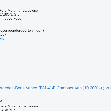
Pere Molanta, Barcelona
ASION, S.L.
 met verkoper
 reserveonderdeel te vinden?
zoek!
llen
Mercedes-Benz Vaneo (BM 414) Compact Van (10.2001->) vr
at
Pere Molanta, Barcelona
ASION, S.L.