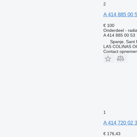
2
A 414 885 00 
€ 100
Onderdeel - radiat
A 414 885 00 53
Spanje, Sant 
LAS COLINAS OC
Contact opnemen
1
A 414 720 02 
€ 176,43