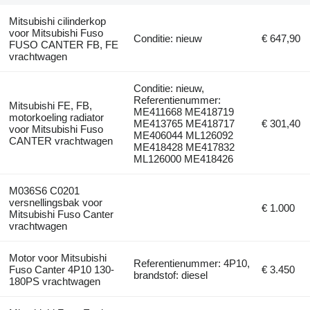
Mitsubishi cilinderkop
voor Mitsubishi Fuso
Conditie: nieuw
€ 647,90
FUSO CANTER FB, FE
vrachtwagen
Conditie: nieuw,
Referentienummer:
Mitsubishi FE, FB,
ME411668 ME418719
motorkoeling radiator
ME413765 ME418717
€ 301,40
voor Mitsubishi Fuso
ME406044 ML126092
CANTER vrachtwagen
ME418428 ME417832
ML126000 ME418426
M036S6 C0201
versnellingsbak voor
€ 1.000
Mitsubishi Fuso Canter
vrachtwagen
Motor voor Mitsubishi
Referentienummer: 4P10,
Fuso Canter 4P10 130-
€ 3.450
brandstof: diesel
180PS vrachtwagen