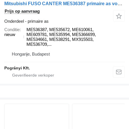
Mitsubishi FUSO CANTER ME536387 primaire as voor Mitsubishi Fuso canter vrachtwagen
Prijs op aanvraag
Onderdeel - primaire as
Conditie
ME536387, ME535672, ME610061,
nieuw
ME609781, ME535994, ME5366699,
ME534661, ME538291, MX915503,
ME536709,...
Hongarije, Budapest
Pogrányi Kft.