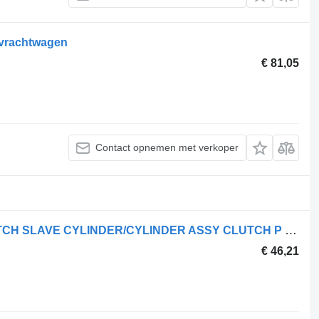
 vrachtwagen
€ 81,05
Contact opnemen met verkoper
Nissan SIŁOWNIK SPRZĘGŁA - CLUTCH SLAVE CYLINDER/CYLINDER ASSY CLUTCH P koppelingshoofdcilinder voor Nissan CABSTAR vrachtwagen
€ 46,21