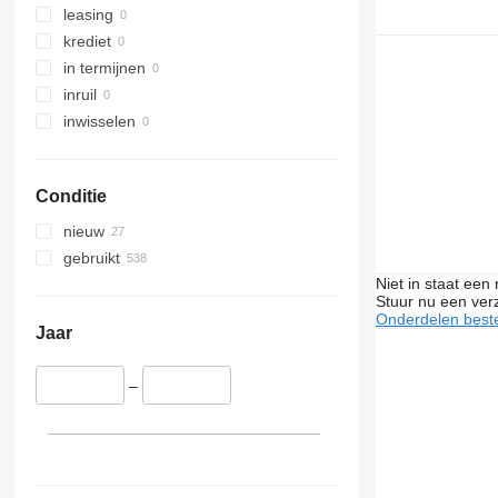
Viano
Zoe
Terberg
leasing
Vito
VM
krediet
VNL
in termijnen
inruil
inwisselen
Conditie
nieuw
gebruikt
Niet in staat een
Stuur nu een ver
Onderdelen beste
Jaar
–