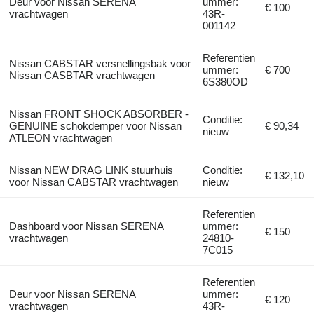
Deur voor Nissan SERENA
ummer:
€ 100
vrachtwagen
43R-
001142
Referentien
Nissan CABSTAR versnellingsbak voor
ummer:
€ 700
Nissan CASBTAR vrachtwagen
6S380OD
Nissan FRONT SHOCK ABSORBER -
Conditie:
GENUINE schokdemper voor Nissan
€ 90,34
nieuw
ATLEON vrachtwagen
Nissan NEW DRAG LINK stuurhuis
Conditie:
€ 132,10
voor Nissan CABSTAR vrachtwagen
nieuw
Referentien
Dashboard voor Nissan SERENA
ummer:
€ 150
vrachtwagen
24810-
7C015
Referentien
Deur voor Nissan SERENA
ummer:
€ 120
vrachtwagen
43R-