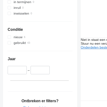
Premium 430
in termijnen
Premium 440
inruil
Premium 450
inwisselen
Premium 460
Premium Distribution
Conditie
Premium Lander
nieuw
Niet in staat een
gebruikt
Stuur nu een ver
Onderdelen beste
Jaar
–
Ontbreken er filters?