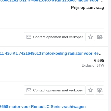
Renault 7422783517 // 7485002151//7485002161 D11 K 460 EURO 6 KM 120.000 motor voor vrachtwagen
Prijs op aanvraag
Contact opnemen met verkoper
Renault C-Serie Cooling package DTI11 430 K1 7421649613 motorkoeling radiator voor Renault C-Serie vrachtwagen
€ 595
Exclusief BTW
Contact opnemen met verkoper
3658 motor voor Renault C-Serie vrachtwagen