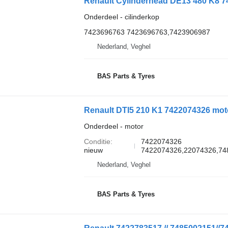
Renault Cylinderhead DE13 480 K8 7
Onderdeel - cilinderkop
7423696763 7423696763,7423906987
Nederland, Veghel
BAS Parts & Tyres
Renault DTI5 210 K1 7422074326 mot
Onderdeel - motor
Conditie
7422074326
nieuw
7422074326,22074326,74
Nederland, Veghel
BAS Parts & Tyres