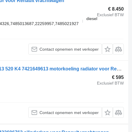
or voor Renault vrachtwagen
€ 8.450
Exclusief BTW
diesel
4326,7485013687,22259957,7485021927
Contact opnemen met verkoper
Renault T-Serie Cooling package DTI13 520 K4 7421649613 motorkoeling radiator voor Renault T-Serie vrachtwagen
€ 595
Exclusief BTW
Contact opnemen met verkoper