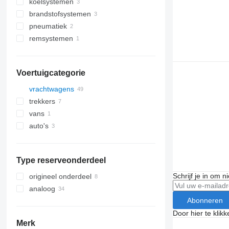
koelsystemen
motoren
brandstofsystemen
cilinderkoppen
motorkoeling radiatoren
pneumatiek
verstuivers
remsystemen
EBS modulatoren
voetremventielen
Voertuigcategorie
vrachtwagens
trekkers
vans
auto's
Type reserveonderdeel
Schrijf je in om 
origineel onderdeel
analoog
Abonneren
Door hier te klik
Merk