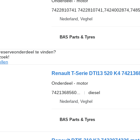
Onderdeel - motor
7422810741 7422810741,7424002874,748
Nederland, Veghel
BAS Parts & Tyres
 reserveonderdeel te vinden?
zoek!
llen
Renault T-Serie DTI13 520 K4 742136
Onderdeel - motor
7421368560...
diesel
Nederland, Veghel
BAS Parts & Tyres