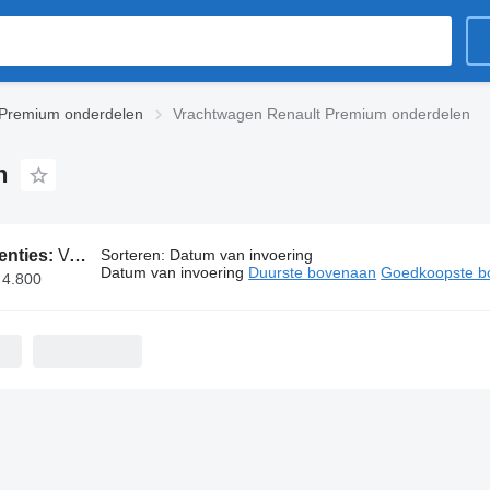
 Premium onderdelen
Vrachtwagen Renault Premium onderdelen
n
enties:
Vrachtwagen Renault Premium onderdelen
Sorteren
:
Datum van invoering
Datum van invoering
Duurste bovenaan
Goedkoopste b
 4.800