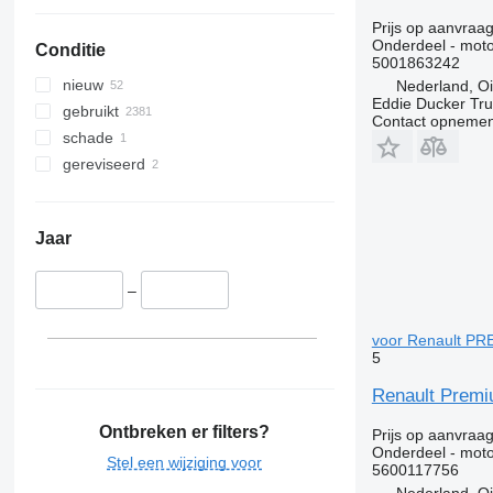
Prijs op aanvraa
Onderdeel - moto
Conditie
5001863242
nieuw
Nederland, Oi
Eddie Ducker Truc
gebruikt
Contact opnemen
schade
gereviseerd
Jaar
–
voor Renault PR
5
Renault Prem
Ontbreken er filters?
Prijs op aanvraa
Onderdeel - moto
Stel een wijziging voor
5600117756