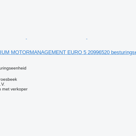
IUM MOTORMANAGEMENT EURO 5 20996520 besturingseen
g
uringseenheid
roesbeek
.V.
 met verkoper