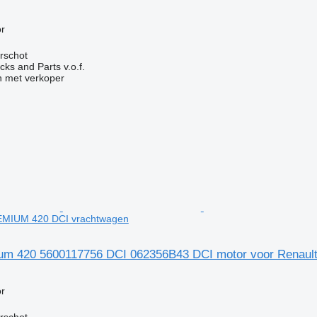
g
r
rschot
ks and Parts v.o.f.
 met verkoper
EMIUM 420 DCI vrachtwagen
ium 420 5600117756 DCI 062356B43 DCI motor voor Renau
g
r