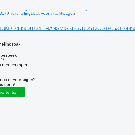
170 versnellingsbak voor vrachtwagen
IUM / 7485020724 TRANSMISSIE AT02512C 3190531 748500
g
nellingsbak
roesbeek
.V.
 met verkoper
nes of voertuigen?
ns doen!
vertentie