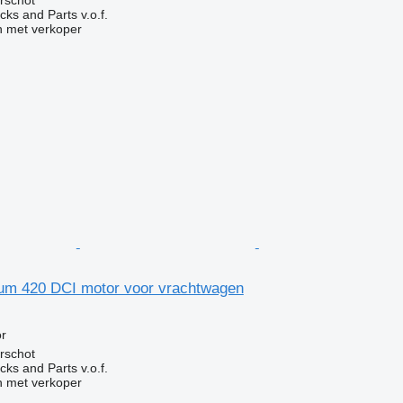
rschot
ks and Parts v.o.f.
 met verkoper
um 420 DCI motor voor vrachtwagen
r
rschot
ks and Parts v.o.f.
 met verkoper