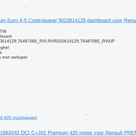
um Euro 4-5 Controlpanel 5010614129 dashboard voor Rena
BTW
hboard
0614129,76487085_RVI,RVI5010614129,76487085_RVIUP
eghel
s
 met verkoper
M 420 vrachtwagen
001863242 DCI C+J01 Premium 420 motor voor Renault PR