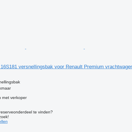
6S181 versnellingsbak voor Renault Premium vrachtwage
g
nellingsbak
lkmaar
 met verkoper
 reserveonderdeel te vinden?
zoek!
llen