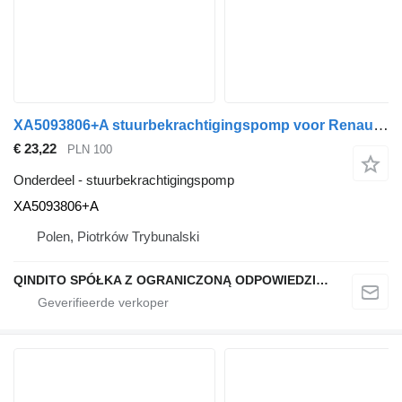
XA5093806+A stuurbekrachtigingspomp voor Renault PREMIUM 420 I vrachtwagen
€ 23,22
PLN 100
Onderdeel - stuurbekrachtigingspomp
XA5093806+A
Polen, Piotrków Trybunalski
QINDITO SPÓŁKA Z OGRANICZONĄ ODPOWIEDZIALNOŚCIĄ