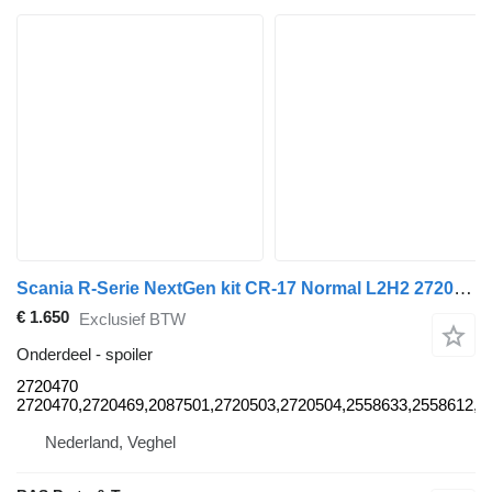
Scania R-Serie NextGen kit CR-17 Normal L2H2 2720470 spoiler voor Scania R-Serie NextGen vrachtwagen
€ 1.650
Exclusief BTW
Onderdeel - spoiler
2720470
2720470,2720469,2087501,2720503,2720504,2558633,2558612,2
Nederland, Veghel