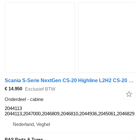
Scania S-Serie NextGen CS-20 Highline L2H2 CS-20 Highline L2H2 2044113 cabine voor Scania S-Serie NextGen vrachtwagen
€ 14.950
Exclusief BTW
Onderdeel - cabine
2044113
2044113,2047000,2046809,2046810,2044936,2045061,2046829
Nederland, Veghel
BAS Parts & Tyres