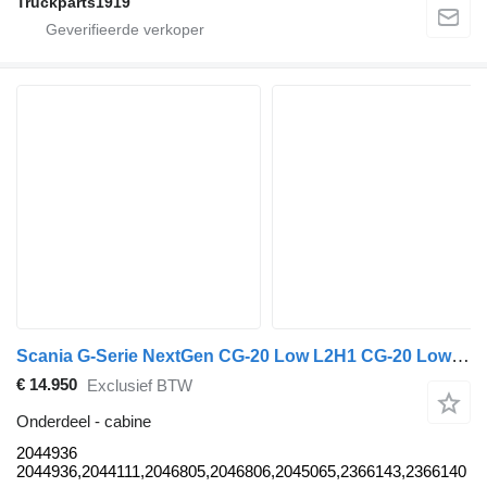
Truckparts1919
Scania G-Serie NextGen CG-20 Low L2H1 CG-20 Low L2H1 2044936 cabine voor Scania G-Serie NextGen vrachtwagen
€ 14.950
Exclusief BTW
Onderdeel - cabine
2044936
2044936,2044111,2046805,2046806,2045065,2366143,2366140