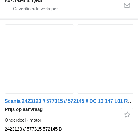
BAS Parts & Tyres
Scania 2423123 // 577315 // 572145 // DC 13 147 L01 R 450 EURO 6 MODEL motor voor vrachtwagen
Prijs op aanvraag
Onderdeel - motor
2423123 // 577315 572145 D