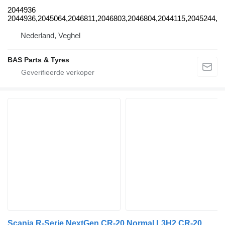
2044936
2044936,2045064,2046811,2046803,2046804,2044115,2045244,2
Nederland, Veghel
BAS Parts & Tyres
Scania R-Serie NextGen CR-20 Normal L3H2 CR-20 Normal L3H2 2047000 cabine voor Scania R-Serie NextGen vrachtwagen