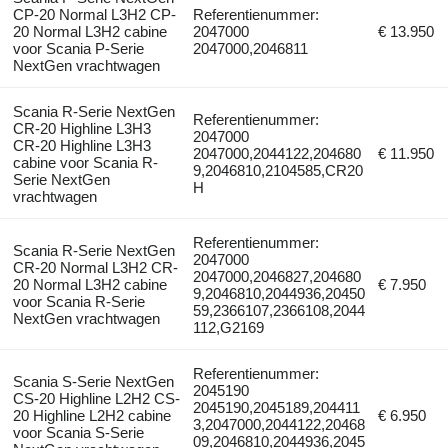
CP-20 Normal L3H2 CP-
Referentienummer:
20 Normal L3H2 cabine
2047000
€ 13.950
voor Scania P-Serie
2047000,2046811
NextGen vrachtwagen
Scania R-Serie NextGen
Referentienummer:
CR-20 Highline L3H3
2047000
CR-20 Highline L3H3
2047000,2044122,204680
€ 11.950
cabine voor Scania R-
9,2046810,2104585,CR20
Serie NextGen
H
vrachtwagen
Referentienummer:
Scania R-Serie NextGen
2047000
CR-20 Normal L3H2 CR-
2047000,2046827,204680
20 Normal L3H2 cabine
€ 7.950
9,2046810,2044936,20450
voor Scania R-Serie
59,2366107,2366108,2044
NextGen vrachtwagen
112,G2169
Referentienummer:
Scania S-Serie NextGen
2045190
CS-20 Highline L2H2 CS-
2045190,2045189,204411
20 Highline L2H2 cabine
€ 6.950
3,2047000,2044122,20468
voor Scania S-Serie
09,2046810,2044936,2045