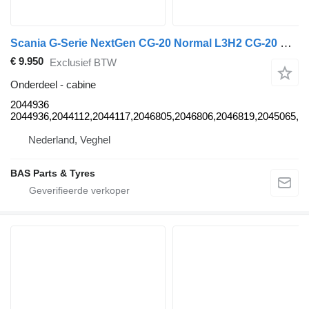
Scania G-Serie NextGen CG-20 Normal L3H2 CG-20 Normal L3H2 2044936 cabine voor Scania G-Serie NextGen vrachtwagen
€ 9.950
Exclusief BTW
Onderdeel - cabine
2044936
2044936,2044112,2044117,2046805,2046806,2046819,2045065,2
Nederland, Veghel
BAS Parts & Tyres