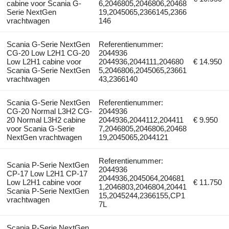
cabine voor Scania G-
6,2046805,2046806,20468
Serie NextGen
19,2045065,2366145,2366
vrachtwagen
146
Scania G-Serie NextGen
Referentienummer:
CG-20 Low L2H1 CG-20
2044936
Low L2H1 cabine voor
2044936,2044111,204680
€ 14.950
Scania G-Serie NextGen
5,2046806,2045065,23661
vrachtwagen
43,2366140
Scania G-Serie NextGen
Referentienummer:
CG-20 Normal L3H2 CG-
2044936
20 Normal L3H2 cabine
2044936,2044112,204411
€ 9.950
voor Scania G-Serie
7,2046805,2046806,20468
NextGen vrachtwagen
19,2045065,2044121
Referentienummer:
Scania P-Serie NextGen
2044936
CP-17 Low L2H1 CP-17
2044936,2045064,204681
Low L2H1 cabine voor
€ 11.750
1,2046803,2046804,20441
Scania P-Serie NextGen
15,2045244,2366155,CP1
vrachtwagen
7L
Scania P-Serie NextGen