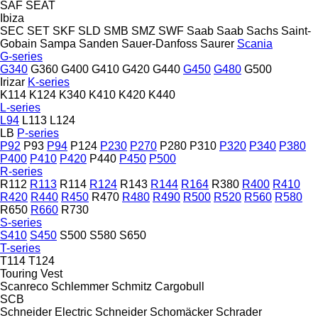
SAF
SEAT
Ibiza
SEC
SET
SKF
SLD
SMB
SMZ
SWF
Saab
Saab
Sachs
Saint-
Gobain
Sampa
Sanden
Sauer-Danfoss
Saurer
Scania
G-series
G340
G360
G400
G410
G420
G440
G450
G480
G500
Irizar
K-series
K114
K124
K340
K410
K420
K440
L-series
L94
L113
L124
LB
P-series
P92
P93
P94
P124
P230
P270
P280
P310
P320
P340
P380
P400
P410
P420
P440
P450
P500
R-series
R112
R113
R114
R124
R143
R144
R164
R380
R400
R410
R420
R440
R450
R470
R480
R490
R500
R520
R560
R580
R650
R660
R730
S-series
S410
S450
S500
S580
S650
T-series
T114
T124
Touring
Vest
Scanreco
Schlemmer
Schmitz Cargobull
SCB
Schneider Electric
Schneider
Schomäcker
Schrader