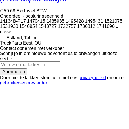
€ 59,68
Exclusief BTW
Onderdeel - besturingseenheid
14134B-P17 1470415 1485935 1495428 1495431 1521075
1531930 1540954 1543727 1722757 1736812 1741690...
diesel
Estland, Tallinn
TruckParts Eesti OÜ
Contact opnemen met verkoper
Schrijf je in om nieuwe advertenties te ontvangen uit deze
sectie
Abonneren
Door hier te klikken stemt u in met ons
privacybeleid
en onze
gebruikersvoorwaarden
.