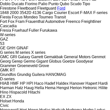
Doblo
Ducato
Fiorino
Palio
Punto
Qubo
Scudo
Tipo
Firestone
Fleetboard
Fleetguard
Ford
1848
2000
3542D
4136
Cargo
Courier
Escort
F-MAX
F-series
Fiesta
Focus
Mondeo
Tourneo
Transit
Fort
Fox
Fram
Frauenthal Automotive
Freenco
Freightliner
Cascadia
Fresia
Fruehauf
Fuller
Furukawa
W-series
GAZ
53
GE
GHH
GINAF
G series
M series
X series
GMC
GRI
Galaxy
Garrett
Gemakbak
General Motors
Genmot
Georg
Gerep
Germo
Gigant
Globus
Goetze
Goodyear
Grammer
Groeneveld
Grove
GMK
RT
Grundfos
Grundig
Guilera
HANOMAG
D-series
HIAB
HMF
HP
HPI
Haco
Hadef
Haldex
Hanover
Hapert
Hardi
Harman
Hatz
Haug
Hella
Hema
Hengst
Herion
Hetronic
Hilite
Hino
Hispacold
Hitachi
EX
ZX
Holset
Honda
Civic
Honeywell
Hori
Howo
Hydac
Hydcab
Hydrema
Hydro Leduc