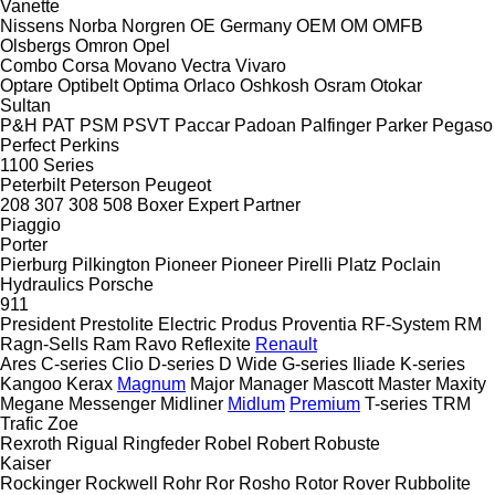
Vanette
Nissens
Norba
Norgren
OE Germany
OEM
OM
OMFB
Olsbergs
Omron
Opel
Combo
Corsa
Movano
Vectra
Vivaro
Optare
Optibelt
Optima
Orlaco
Oshkosh
Osram
Otokar
Sultan
P&H
PAT
PSM
PSVT
Paccar
Padoan
Palfinger
Parker
Pegaso
Perfect
Perkins
1100 Series
Peterbilt
Peterson
Peugeot
208
307
308
508
Boxer
Expert
Partner
Piaggio
Porter
Pierburg
Pilkington
Pioneer
Pioneer
Pirelli
Platz
Poclain
Hydraulics
Porsche
911
President
Prestolite Electric
Produs
Proventia
RF-System
RM
Ragn-Sells
Ram
Ravo
Reflexite
Renault
Ares
C-series
Clio
D-series
D Wide
G-series
Iliade
K-series
Kangoo
Kerax
Magnum
Major
Manager
Mascott
Master
Maxity
Megane
Messenger
Midliner
Midlum
Premium
T-series
TRM
Trafic
Zoe
Rexroth
Rigual
Ringfeder
Robel
Robert
Robuste
Kaiser
Rockinger
Rockwell
Rohr
Ror
Rosho
Rotor
Rover
Rubbolite