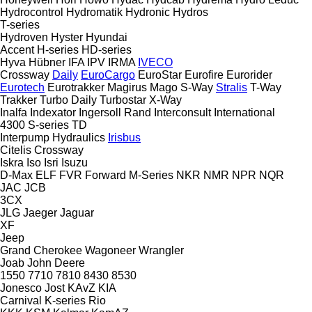
Hydrocontrol
Hydromatik
Hydronic
Hydros
T-series
Hydroven
Hyster
Hyundai
Accent
H-series
HD-series
Hyva
Hübner
IFA
IPV
IRMA
IVECO
Crossway
Daily
EuroCargo
EuroStar
Eurofire
Eurorider
Eurotech
Eurotrakker
Magirus
Mago
S-Way
Stralis
T-Way
Trakker
Turbo Daily
Turbostar
X-Way
Inalfa
Indexator
Ingersoll Rand
Interconsult
International
4300
S-series
TD
Interpump Hydraulics
Irisbus
Citelis
Crossway
Iskra
Iso
Isri
Isuzu
D-Max
ELF
FVR
Forward
M-Series
NKR
NMR
NPR
NQR
JAC
JCB
3CX
JLG
Jaeger
Jaguar
XF
Jeep
Grand Cherokee
Wagoneer
Wrangler
Joab
John Deere
1550
7710
7810
8430
8530
Jonesco
Jost
KAvZ
KIA
Carnival
K-series
Rio