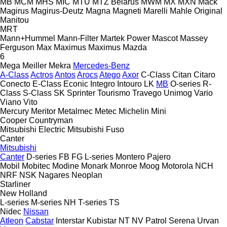
MB
MCM
MHS
MIC
MTU
MTZ Belarus
MWM
MX
MXN
Mack
Magirus
Magirus-Deutz
Magna
Magneti Marelli
Mahle Original
Manitou
MRT
Mann+Hummel
Mann-Filter
Martek Power
Mascot
Massey
Ferguson
Max
Maximus
Maximus
Mazda
6
Mega
Meiller
Mekra
Mercedes-Benz
A-Class
Actros
Antos
Arocs
Atego
Axor
C-Class
Citan
Citaro
Conecto
E-Class
Econic
Integro
Intouro
LK
MB
O-series
R-
Class
S-Class
SK
Sprinter
Tourismo
Travego
Unimog
Vario
Viano
Vito
Mercury
Meritor
Metalmec
Metec
Michelin
Mini
Cooper
Countryman
Mitsubishi Electric
Mitsubishi Fuso
Canter
Mitsubishi
Canter
D-series
FB
FG
L-series
Montero
Pajero
Mobil
Mobitec
Modine
Monark
Monroe
Moog
Motorola
NCH
NRF
NSK
Nagares
Neoplan
Starliner
New Holland
L-series
M-series
NH
T-series
TS
Nidec
Nissan
Atleon
Cabstar
Interstar
Kubistar
NT
NV
Patrol
Serena
Urvan