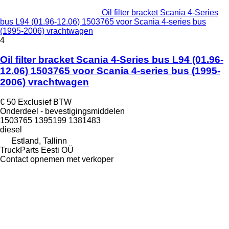
Oil filter bracket Scania 4-Series
bus L94 (01.96-12.06) 1503765 voor Scania 4-series bus
(1995-2006) vrachtwagen
4
Oil filter bracket Scania 4-Series bus L94 (01.96-
12.06) 1503765 voor Scania 4-series bus (1995-
2006) vrachtwagen
€ 50
Exclusief BTW
Onderdeel - bevestigingsmiddelen
1503765 1395199 1381483
diesel
Estland, Tallinn
TruckParts Eesti OÜ
Contact opnemen met verkoper