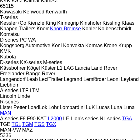
KKK
KSM
Kalmar
KamAZ
65115
Kawasaki
Kenwood
Kenworth
T-series
Kessler+Co
Kienzle
King
Kinnegrip
Kinshofer
Kissling
Klaas
Knapen Trailers
Knorr
Knorr-Bremse
Kohler
Kolbenschmidt
Komatsu
D series
PC
WA
Kongsberg Automotive
Koni
Konvekta
Kormas
Krone
Krupp
KMK
Kubota
D-series
KX-series
M-series
Kässbohrer
Kögel
Küster
L1
LAG
Lancia
Land Rover
Freelander
Range Rover
Langendorf
Leab
LeciTrailer
Legrand
Lemförder
Leoni
Leyland
Liebherr
A-series
LTF
LTM
Lincoln
Linde
R-series
Lister Petter
LoadLok
Lohr
Lombardini
LuK
Lucas
Luna
Luna
MAN
A-series
F8
F90
KAT
L2000
LE
Lion's series
NL series
TGA
TGE
TGL
TGM
TGS
TGX
MAN-VW
MAZ
5336