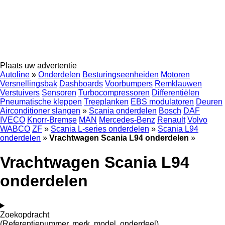
Plaats uw advertentie
Autoline
»
Onderdelen
Besturingseenheiden
Motoren
Versnellingsbak
Dashboards
Voorbumpers
Remklauwen
Verstuivers
Sensoren
Turbocompressoren
Differentiëlen
Pneumatische kleppen
Treeplanken
EBS modulatoren
Deuren
Airconditioner slangen
»
Scania onderdelen
Bosch
DAF
IVECO
Knorr-Bremse
MAN
Mercedes-Benz
Renault
Volvo
WABCO
ZF
»
Scania L-series onderdelen
»
Scania L94
onderdelen
»
Vrachtwagen Scania L94 onderdelen
»
Vrachtwagen Scania L94
onderdelen
Zoekopdracht
(Referentienummer, merk, model, onderdeel)