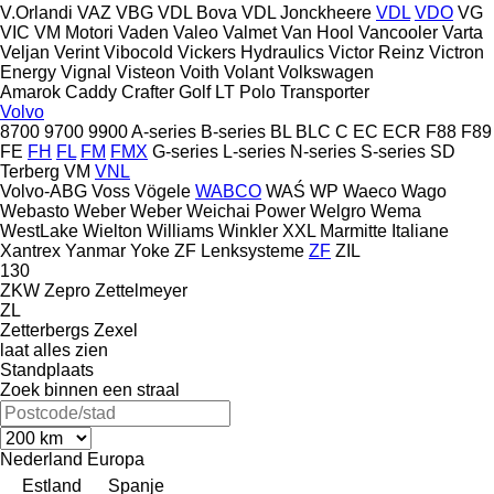
V.Orlandi
VAZ
VBG
VDL Bova
VDL Jonckheere
VDL
VDO
VG
VIC
VM Motori
Vaden
Valeo
Valmet
Van Hool
Vancooler
Varta
Veljan
Verint
Vibocold
Vickers Hydraulics
Victor Reinz
Victron
Energy
Vignal
Visteon
Voith
Volant
Volkswagen
Amarok
Caddy
Crafter
Golf
LT
Polo
Transporter
Volvo
8700
9700
9900
A-series
B-series
BL
BLC
C
EC
ECR
F88
F89
FE
FH
FL
FM
FMX
G-series
L-series
N-series
S-series
SD
Terberg
VM
VNL
Volvo-ABG
Voss
Vögele
WABCO
WAŚ
WP
Waeco
Wago
Webasto
Weber
Weber
Weichai Power
Welgro
Wema
WestLake
Wielton
Williams
Winkler
XXL Marmitte Italiane
Xantrex
Yanmar
Yoke
ZF Lenksysteme
ZF
ZIL
130
ZKW
Zepro
Zettelmeyer
ZL
Zetterbergs
Zexel
laat alles zien
Standplaats
Zoek binnen een straal
Nederland
Europa
Estland
Spanje