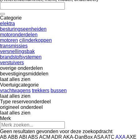
Categorie
elektra
besturingseenheiden
motoronderdelen
motoren
cilinderkoppen
transmissies
versnellingsbak
brandstofsystemen
verstuivers
overige onderdelen
bevestigingsmiddelen
laat alles zien
Voertuigcategorie
vrachtwagens
trekkers
bussen
laat alles zien
Type reserveonderdeel
origineel onderdeel
laat alles zien
Merk
Geen resultaten gevonden voor deze zoekopdracht
AB
ABB
ABI
ABS
ACM
ADR
AKA-DanBox
ASA
ATC
AXA
AXE