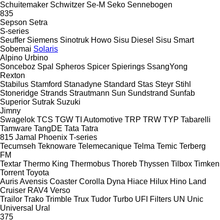
Schuitemaker
Schwitzer
Se-M
Seko
Sennebogen
835
Sepson
Setra
S-series
Seuffer
Siemens
Sinotruk Howo
Sisu Diesel
Sisu
Smart
Sobemai
Solaris
Alpino
Urbino
Sonceboz
Spal
Spheros
Spicer
Spierings
SsangYong
Rexton
Stabilus
Stamford
Stanadyne
Standard
Stas
Steyr
Stihl
Stoneridge
Strands
Strautmann
Sun
Sundstrand
Sunfab
Superior
Sutrak
Suzuki
Jimny
Swagelok
TCS
TGW
TI Automotive
TRP
TRW
TYP
Tabarelli
Tamware
TangDE
Tata
Tatra
815
Jamal
Phoenix
T-series
Tecumseh
Teknoware
Telemecanique
Telma
Temic
Terberg
FM
Textar
Thermo King
Thermobus
Thoreb
Thyssen
Tilbox
Timken
Torrent
Toyota
Auris
Avensis
Coaster
Corolla
Dyna
Hiace
Hilux
Hino
Land
Cruiser
RAV4
Verso
Trailor
Trako
Trimble
Trux
Tudor
Turbo
UFI Filters
UN
Unic
Universal
Ural
375