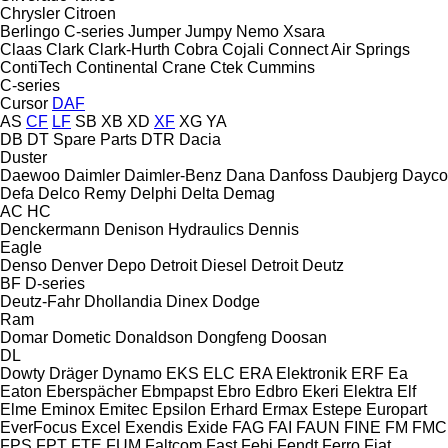
Chrysler
Citroen
Berlingo
C-series
Jumper
Jumpy
Nemo
Xsara
Claas
Clark
Clark-Hurth
Cobra
Cojali
Connect Air Springs
ContiTech
Continental
Crane
Ctek
Cummins
C-series
Cursor
DAF
AS
CF
LF
SB
XB
XD
XF
XG
YA
DB
DT Spare Parts
DTR
Dacia
Duster
Daewoo
Daimler
Daimler-Benz
Dana
Danfoss
Daubjerg
Dayco
Defa
Delco Remy
Delphi
Delta
Demag
AC
HC
Denckermann
Denison Hydraulics
Dennis
Eagle
Denso
Denver
Depo
Detroit Diesel
Detroit
Deutz
BF
D-series
Deutz-Fahr
Dhollandia
Dinex
Dodge
Ram
Domar
Dometic
Donaldson
Dongfeng
Doosan
DL
Dowty
Dräger
Dynamo
EKS
ELC
ERA Elektronik
ERF
Ea
Eaton
Eberspächer
Ebmpapst
Ebro
Edbro
Ekeri
Elektra
Elf
Elme
Eminox
Emitec
Epsilon
Erhard
Ermax
Estepe
Europart
EverFocus
Excel
Exendis
Exide
FAG
FAI
FAUN
FINE
FM
FMC
FPS
FPT
FTE
FUM
Faltcom
Fast
Febi
Fendt
Ferro
Fiat