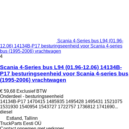
Scania 4-Series bus L94 (01.96-
12.06) 14134B-P17 besturingseenheid voor Scania 4-series
bus (1995-2006) vrachtwagen
4
Scania 4-Series bus L94 (01.96-12.06) 14134B-
P17 besturingseenheid voor Scania 4-series bus
(1995-2006) vrachtwagen
€ 59,68
Exclusief BTW
Onderdeel - besturingseenheid
14134B-P17 1470415 1485935 1495428 1495431 1521075
1531930 1540954 1543727 1722757 1736812 1741690...
diesel
Estland, Tallinn
TruckParts Eesti OÜ
Contact opnemen met verkoper