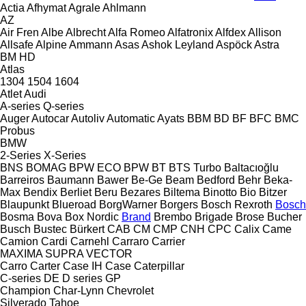
Actia
Afhymat
Agrale
Ahlmann
AZ
Air Fren
Albe
Albrecht
Alfa Romeo
Alfatronix
Alfdex
Allison
Allsafe
Alpine
Ammann
Asas
Ashok Leyland
Aspöck
Astra
BM
HD
Atlas
1304
1504
1604
Atlet
Audi
A-series
Q-series
Auger
Autocar
Autoliv
Automatic
Ayats
BBM
BD
BF
BFC
BMC
Probus
BMW
2-Series
X-Series
BNS
BOMAG
BPW ECO
BPW
BT
BTS Turbo
Baltacıoğlu
Barreiros
Baumann
Bawer
Be-Ge
Beam
Bedford
Behr
Beka-
Max
Bendix
Berliet
Beru
Bezares
Biltema
Binotto
Bio
Bitzer
Blaupunkt
Blueroad
BorgWarner
Borgers
Bosch Rexroth
Bosch
Bosma
Bova
Box Nordic
Brand
Brembo
Brigade
Brose
Bucher
Busch
Bustec
Bürkert
CAB
CM
CMP
CNH
CPC
Calix
Came
Camion
Cardi
Carnehl
Carraro
Carrier
MAXIMA
SUPRA
VECTOR
Carro
Carter
Case IH
Case
Caterpillar
C-series
DE
D series
GP
Champion
Char-Lynn
Chevrolet
Silverado
Tahoe