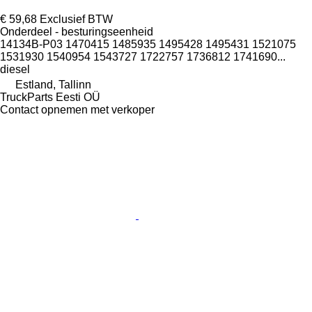
€ 59,68
Exclusief BTW
Onderdeel - besturingseenheid
14134B-P03 1470415 1485935 1495428 1495431 1521075
1531930 1540954 1543727 1722757 1736812 1741690...
diesel
Estland, Tallinn
TruckParts Eesti OÜ
Contact opnemen met verkoper