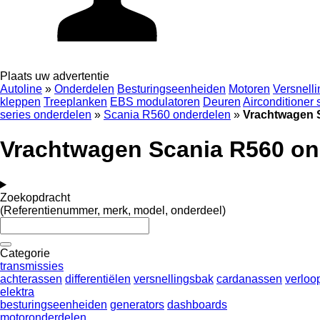
Plaats uw advertentie
Autoline
»
Onderdelen
Besturingseenheiden
Motoren
Versnell
kleppen
Treeplanken
EBS modulatoren
Deuren
Airconditioner
series onderdelen
»
Scania R560 onderdelen
»
Vrachtwagen 
Vrachtwagen Scania R560 on
Zoekopdracht
(Referentienummer, merk, model, onderdeel)
Categorie
transmissies
achterassen
differentiëlen
versnellingsbak
cardanassen
verloo
elektra
besturingseenheiden
generators
dashboards
motoronderdelen