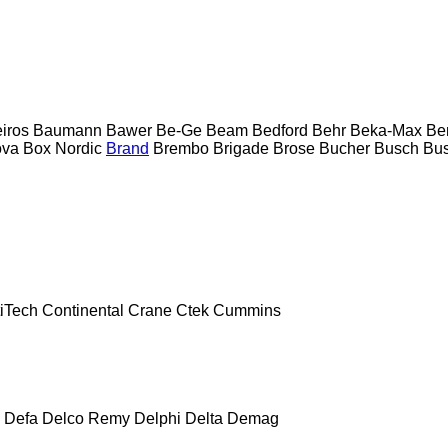
eiros
Baumann
Bawer
Be-Ge
Beam
Bedford
Behr
Beka-Max
Be
ova
Box Nordic
Brand
Brembo
Brigade
Brose
Bucher
Busch
Bus
iTech
Continental
Crane
Ctek
Cummins
Defa
Delco Remy
Delphi
Delta
Demag