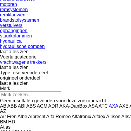
motoren
remsystemen
remklauwen
brandstofsystemen
verstuivers
ophangingen
stuurkolommen
hydraulica
hydraulische pompen
laat alles zien
Voertuigcategorie
vrachtwagens
trekkers
laat alles zien
Type reserveonderdeel
origineel onderdeel
laat alles zien
Merk
Geen resultaten gevonden voor deze zoekopdracht
AB
ABB
ABI
ABS
ACM
ADR
AKA-DanBox
ASA
ATC
AXA
AXE
AZ
Air Fren
Albe
Albrecht
Alfa Romeo
Alfatronix
Alfdex
Allison
Alls
BM
HD
Atlas