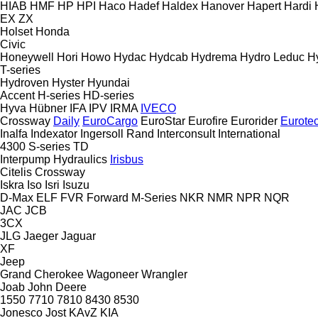
HIAB
HMF
HP
HPI
Haco
Hadef
Haldex
Hanover
Hapert
Hardi
EX
ZX
Holset
Honda
Civic
Honeywell
Hori
Howo
Hydac
Hydcab
Hydrema
Hydro Leduc
H
T-series
Hydroven
Hyster
Hyundai
Accent
H-series
HD-series
Hyva
Hübner
IFA
IPV
IRMA
IVECO
Crossway
Daily
EuroCargo
EuroStar
Eurofire
Eurorider
Eurote
Inalfa
Indexator
Ingersoll Rand
Interconsult
International
4300
S-series
TD
Interpump Hydraulics
Irisbus
Citelis
Crossway
Iskra
Iso
Isri
Isuzu
D-Max
ELF
FVR
Forward
M-Series
NKR
NMR
NPR
NQR
JAC
JCB
3CX
JLG
Jaeger
Jaguar
XF
Jeep
Grand Cherokee
Wagoneer
Wrangler
Joab
John Deere
1550
7710
7810
8430
8530
Jonesco
Jost
KAvZ
KIA