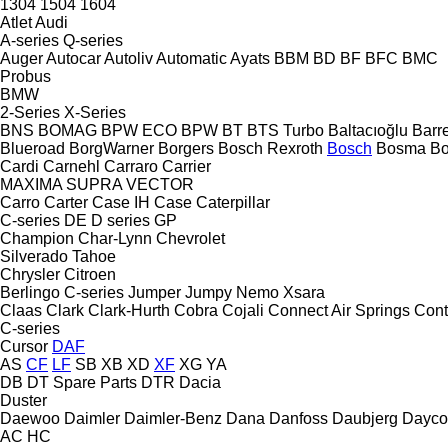
1304
1504
1604
Atlet
Audi
A-series
Q-series
Auger
Autocar
Autoliv
Automatic
Ayats
BBM
BD
BF
BFC
BMC
Probus
BMW
2-Series
X-Series
BNS
BOMAG
BPW ECO
BPW
BT
BTS Turbo
Baltacıoğlu
Barr
Blueroad
BorgWarner
Borgers
Bosch Rexroth
Bosch
Bosma
B
Cardi
Carnehl
Carraro
Carrier
MAXIMA
SUPRA
VECTOR
Carro
Carter
Case IH
Case
Caterpillar
C-series
DE
D series
GP
Champion
Char-Lynn
Chevrolet
Silverado
Tahoe
Chrysler
Citroen
Berlingo
C-series
Jumper
Jumpy
Nemo
Xsara
Claas
Clark
Clark-Hurth
Cobra
Cojali
Connect Air Springs
Cont
C-series
Cursor
DAF
AS
CF
LF
SB
XB
XD
XF
XG
YA
DB
DT Spare Parts
DTR
Dacia
Duster
Daewoo
Daimler
Daimler-Benz
Dana
Danfoss
Daubjerg
Dayco
AC
HC