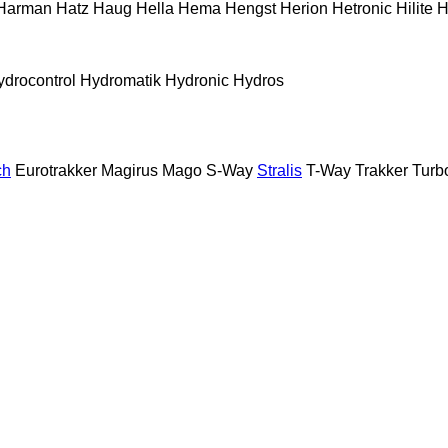
Harman
Hatz
Haug
Hella
Hema
Hengst
Herion
Hetronic
Hilite
H
ydrocontrol
Hydromatik
Hydronic
Hydros
ch
Eurotrakker
Magirus
Mago
S-Way
Stralis
T-Way
Trakker
Turb