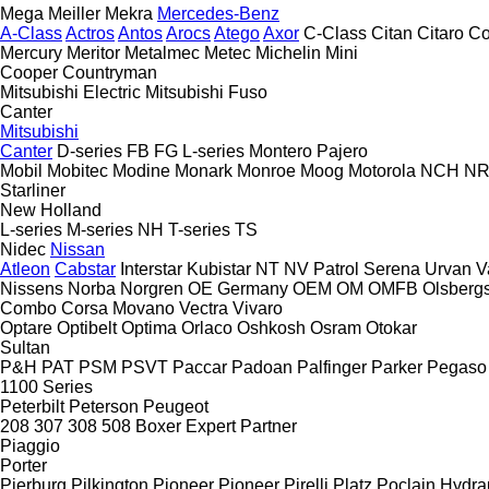
Mega
Meiller
Mekra
Mercedes-Benz
A-Class
Actros
Antos
Arocs
Atego
Axor
C-Class
Citan
Citaro
Co
Mercury
Meritor
Metalmec
Metec
Michelin
Mini
Cooper
Countryman
Mitsubishi Electric
Mitsubishi Fuso
Canter
Mitsubishi
Canter
D-series
FB
FG
L-series
Montero
Pajero
Mobil
Mobitec
Modine
Monark
Monroe
Moog
Motorola
NCH
NR
Starliner
New Holland
L-series
M-series
NH
T-series
TS
Nidec
Nissan
Atleon
Cabstar
Interstar
Kubistar
NT
NV
Patrol
Serena
Urvan
V
Nissens
Norba
Norgren
OE Germany
OEM
OM
OMFB
Olsberg
Combo
Corsa
Movano
Vectra
Vivaro
Optare
Optibelt
Optima
Orlaco
Oshkosh
Osram
Otokar
Sultan
P&H
PAT
PSM
PSVT
Paccar
Padoan
Palfinger
Parker
Pegaso
1100 Series
Peterbilt
Peterson
Peugeot
208
307
308
508
Boxer
Expert
Partner
Piaggio
Porter
Pierburg
Pilkington
Pioneer
Pioneer
Pirelli
Platz
Poclain Hydra