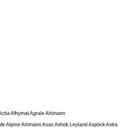
Actia
Afhymat
Agrale
Ahlmann
afe
Alpine
Ammann
Asas
Ashok Leyland
Aspöck
Astra