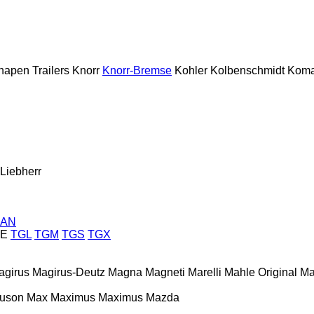
napen Trailers
Knorr
Knorr-Bremse
Kohler
Kolbenschmidt
Koma
Liebherr
AN
E
TGL
TGM
TGS
TGX
agirus
Magirus-Deutz
Magna
Magneti Marelli
Mahle Original
Ma
guson
Max
Maximus
Maximus
Mazda