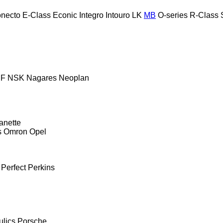
necto
E-Class
Econic
Integro
Intouro
LK
MB
O-series
R-Class
F
NSK
Nagares
Neoplan
anette
s
Omron
Opel
Perfect
Perkins
ulics
Porsche