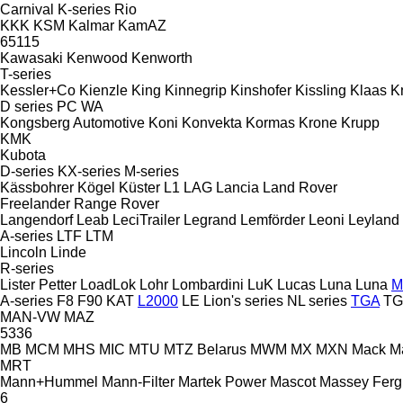
Carnival
K-series
Rio
KKK
KSM
Kalmar
KamAZ
65115
Kawasaki
Kenwood
Kenworth
T-series
Kessler+Co
Kienzle
King
Kinnegrip
Kinshofer
Kissling
Klaas
K
D series
PC
WA
Kongsberg Automotive
Koni
Konvekta
Kormas
Krone
Krupp
KMK
Kubota
D-series
KX-series
M-series
Kässbohrer
Kögel
Küster
L1
LAG
Lancia
Land Rover
Freelander
Range Rover
Langendorf
Leab
LeciTrailer
Legrand
Lemförder
Leoni
Leyland
A-series
LTF
LTM
Lincoln
Linde
R-series
Lister Petter
LoadLok
Lohr
Lombardini
LuK
Lucas
Luna
Luna
M
A-series
F8
F90
KAT
L2000
LE
Lion's series
NL series
TGA
TG
MAN-VW
MAZ
5336
MB
MCM
MHS
MIC
MTU
MTZ Belarus
MWM
MX
MXN
Mack
M
MRT
Mann+Hummel
Mann-Filter
Martek Power
Mascot
Massey Fer
6