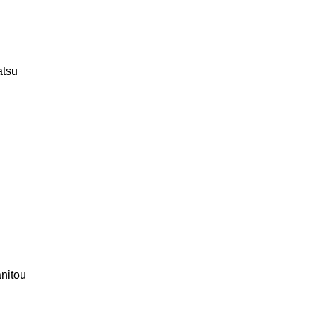
tsu
nitou