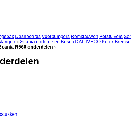
ingsbak
Dashboards
Voorbumpers
Remklauwen
Verstuivers
Se
 slangen
»
Scania onderdelen
Bosch
DAF
IVECO
Knorr-Bremse
Scania R560 onderdelen
»
derdelen
pstukken