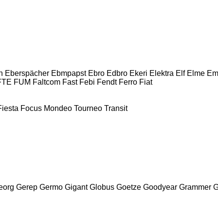
n
Eberspächer
Ebmpapst
Ebro
Edbro
Ekeri
Elektra
Elf
Elme
Em
FTE
FUM
Faltcom
Fast
Febi
Fendt
Ferro
Fiat
Fiesta
Focus
Mondeo
Tourneo
Transit
eorg
Gerep
Germo
Gigant
Globus
Goetze
Goodyear
Grammer
G