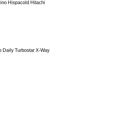
ino
Hispacold
Hitachi
o Daily
Turbostar
X-Way