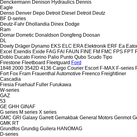
Denckermann
Denison Hydraulics
Dennis
Eagle
Denso
Denver
Depo
Detroit Diesel
Detroit
Deutz
BF
D-series
Deutz-Fahr
Dhollandia
Dinex
Dodge
Ram
Domar
Dometic
Donaldson
Dongfeng
Doosan
DL
Dowty
Dräger
Dynamo
EKS
ELC
ERA Elektronik
ERF
Ea
Eato
Excel
Exendis
Exide
FAG
FAI
FAUN
FINE
FM
FMC
FPS
FPT
Doblo
Ducato
Fiorino
Palio
Punto
Qubo
Scudo
Tipo
Firestone
Fleetboard
Fleetguard
Ford
1848
2000
3542D
4136
Cargo
Courier
Escort
F-MAX
F-series
Fort
Fox
Fram
Frauenthal Automotive
Freenco
Freightliner
Cascadia
Fresia
Fruehauf
Fuller
Furukawa
W-series
GAZ
53
GE
GHH
GINAF
G series
M series
X series
GMC
GRI
Galaxy
Garrett
Gemakbak
General Motors
Genmot
G
GMK
RT
Grundfos
Grundig
Guilera
HANOMAG
D-series