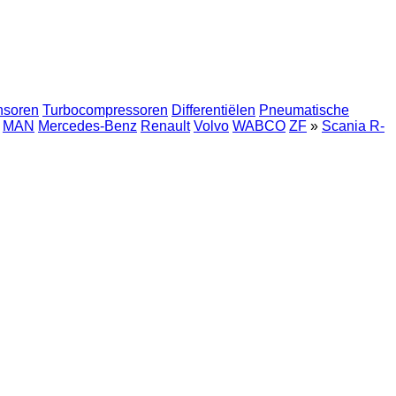
nsoren
Turbocompressoren
Differentiëlen
Pneumatische
MAN
Mercedes-Benz
Renault
Volvo
WABCO
ZF
»
Scania R-