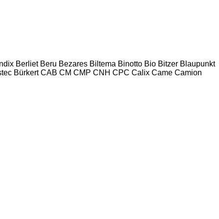
ndix
Berliet
Beru
Bezares
Biltema
Binotto
Bio
Bitzer
Blaupunkt
tec
Bürkert
CAB
CM
CMP
CNH
CPC
Calix
Came
Camion