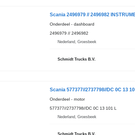
Onderdeel - dashboard
2496979 // 2496982
Nederland, Groesbeek
Schmidt Trucks B.V.
Scania 577377//2737798//DC 0C 13 10
Onderdeel - motor
577377//2737798//DC 0C 13 101 L
Nederland, Groesbeek
Schmidt Trucks B.V.