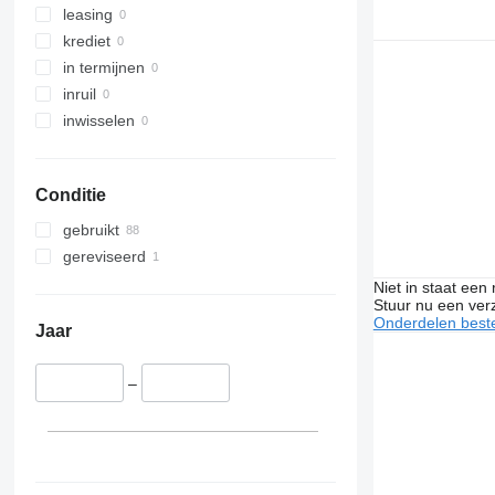
Vito
VNL
R560
leasing
R580
krediet
R650
in termijnen
R660
inruil
R730
inwisselen
Conditie
gebruikt
gereviseerd
Niet in staat een
Stuur nu een ver
Onderdelen beste
Jaar
–