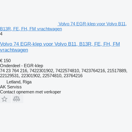
Volvo 74 EGR-klep voor Volvo B11,
B13R, FE, FH, FM vrachtwagen
4
Volvo 74 EGR-klep voor Volvo B11, B13R, FE, FH, FM
vrachtwagen
€ 150
Onderdeel - EGR-klep
74 23 764 216, 7422301902, 7422574810, 7423764216, 21517889,
22129531, 22301902, 22574810, 23764216
Letland, Riga
AK Serviss
Contact opnemen met verkoper