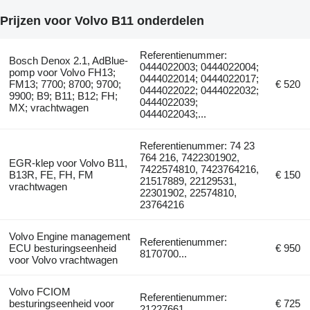
Prijzen voor Volvo B11 onderdelen
Referentienummer:
Bosch Denox 2.1, AdBlue-
0444022003; 0444022004;
pomp voor Volvo FH13;
0444022014; 0444022017;
FM13; 7700; 8700; 9700;
€ 520
0444022022; 0444022032;
9900; B9; B11; B12; FH;
0444022039;
MX; vrachtwagen
0444022043;...
Referentienummer: 74 23
764 216, 7422301902,
EGR-klep voor Volvo B11,
7422574810, 7423764216,
B13R, FE, FH, FM
€ 150
21517889, 22129531,
vrachtwagen
22301902, 22574810,
23764216
Volvo Engine management
Referentienummer:
ECU besturingseenheid
€ 950
8170700...
voor Volvo vrachtwagen
Volvo FCIOM
Referentienummer:
besturingseenheid voor
€ 725
21227661...