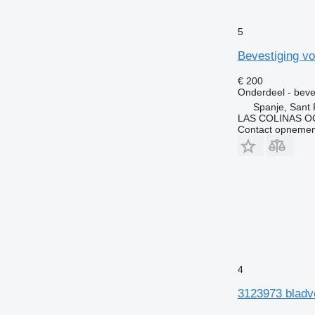
5
Bevestiging v
€ 200
Onderdeel - beve
Spanje, Sant 
LAS COLINAS OC
Contact opnemen
4
3123973 bladv