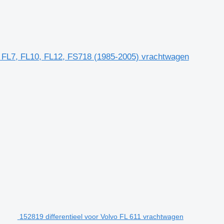
, FL7, FL10, FL12, FS718 (1985-2005) vrachtwagen
152819 differentieel voor Volvo FL 611 vrachtwagen