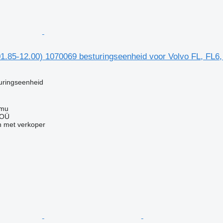
01.85-12.00) 1070069 besturingseenheid voor Volvo FL, FL6
uringseenheid
mmu
 OÜ
 met verkoper