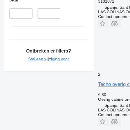
FL618
FM 410
3181072
Spanje, Sant 
FL619
FM 420
LAS COLINAS OC
–
FM 440
Contact opnemen
FM 450
FM 460
FM 480
FM 500
Ontbreken er filters?
Stel een wijziging voor
2
Techo overig 
€ 80
Overig cabine on
Spanje, Sant 
LAS COLINAS OC
Contact opnemen