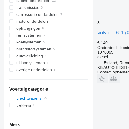
cabine onderdelen
besturingseenheiden
transmissies
beschermingskasten
deuren
carrosserie onderdelen
tachografen
achteruitkijkspiegels
versnellingsbak
motoronderdelen
stuurkolomschakelaars
airco's en onderdelen
differentiëlen
bumpers
3
ophangingen
generators
cabines
cardanassen
radiator grills
motoren
airconditioner compressoren
Volvo FL611 (
remsystemen
stoelen
versnellingspoken
spatboorden
cilinderkoppen
bladveren
koelsystemen
cabinekantelpompen
voorassen
bevestigingen
stuurbekrachtiging
voetremventielen
€ 140
Onderdeel - best
brandstofsystemen
zonnekleppen
asbehuizingen
motoroliecarters
stuur
remklauwen
expansievaten
1070069
autoverlichting
hoekpanelen van de cabine
motorkoeling radiatoren
brandstoftanks
diesel
Estland, Ru
uitlaatsystemen
overige cabine onderdelen
luchtfilterhuizen
koplampen
KB AUTO EESTI
overige onderdelen
luchtinlaatslangen
uitlaatdempers
Contact opnemen
bevestigingsmiddelen
Voertuigcategorie
vrachtwagens
trekkers
Merk