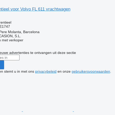
ntieel voor Volvo FL 611 vrachtwagen
rentieel
E1747
Pere Molanta, Barcelona
ASION, S.L.
 met verkoper
nieuwe advertenties te ontvangen uit deze sectie
ken stemt u in met ons
privacybeleid
en onze
gebruikersvoorwaarden
.