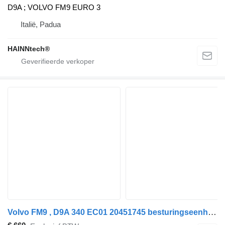
D9A ; VOLVO FM9 EURO 3
Italië, Padua
HAINNtech®
Volvo FM9 , D9A 340 EC01 20451745 besturingseenheid voor Volvo FM9 , 20451745 , 03161962-P09 vrachtwagen