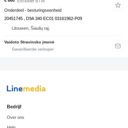
€ 660
Exclusief BTW
Onderdeel - besturingseenheid
20451745 , D9A 340 EC01 03161962-P09
Litouwen, Šiaulių raj.
Vaidoto Stravinsko įmonė
Bedrijf
Over ons
Help