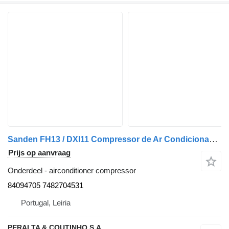
Sanden FH13 / DXI11 Compressor de Ar Condicionado SD7H15 DXI FH 84094705 airconditioner compressor voor Volvo FH13 / FM11 / FM13 / FMX vrachtwagen
Prijs op aanvraag
Onderdeel - airconditioner compressor
84094705 7482704531
Portugal, Leiria
PERALTA & COUTINHO S.A.