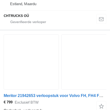
Estland, Maardu
CHTRUCKS OÜ
Meritor 21942653 verloopstuk voor Volvo FH, FH4 FM4 FM5 FM13 FM12 FM11 FMX 11 vrachtwagen
€ 799
Exclusief BTW