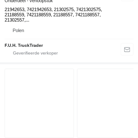
Onderdeel - verloopstuk
21942653, 7421942653, 21302575, 7421302575,
21188559, 7421188559, 21188557, 7421188557,
21302557,...
Polen
F.U.H. TruckTrader