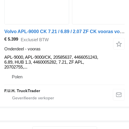
Volvo APL-9000 CK 7.21 / 6.89 / 2.07 ZF CK vooras voor Volvo FMX FM13 FM9 FM12 FM11 vrachtwagen
€ 5.399
Exclusief BTW
Onderdeel - vooras
APL-9000, APL-9000/CK, 20585637, 4466051243,
6.89, HUB 1.3, 4460005282, 7.21, ZF APL,
20702755,...
Polen
F.U.H. TruckTrader