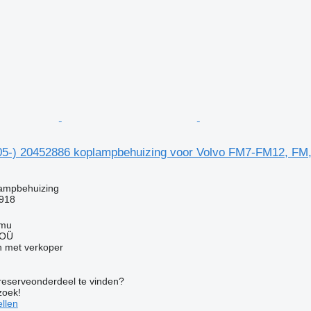
05-) 20452886 koplampbehuizing voor Volvo FM7-FM12, FM
lampbehuizing
918
mmu
 OÜ
 met verkoper
 reserveonderdeel te vinden?
zoek!
llen