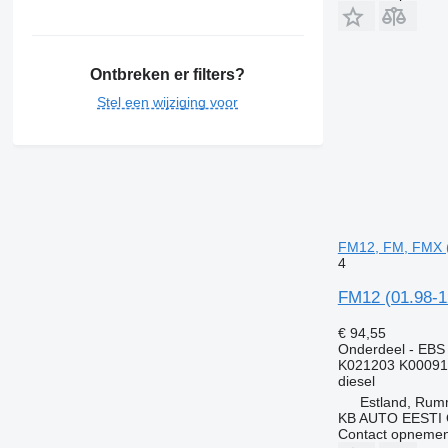
Ontbreken er filters?
Stel een wijziging voor
FM12, FM, FMX 
4
FM12 (01.98-1
€ 94,55
Onderdeel - EBS
K021203 K00091
diesel
Estland, Ru
KB AUTO EESTI
Contact opnemen