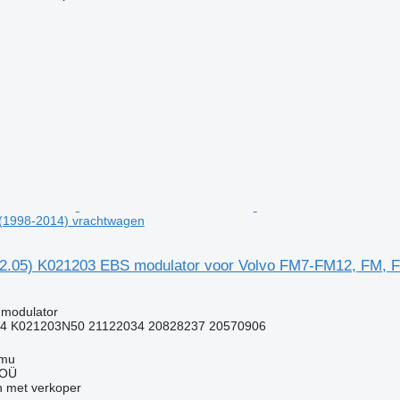
(1998-2014) vrachtwagen
2.05) K021203 EBS modulator voor Volvo FM7-FM12, FM, 
 modulator
4 K021203N50 21122034 20828237 20570906
mmu
 OÜ
 met verkoper