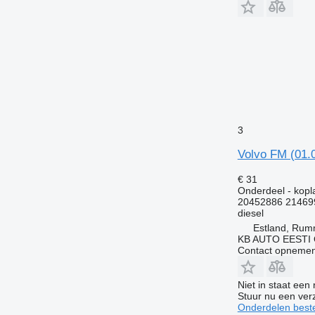
3
Volvo FM (01.
€ 31
Onderdeel - kop
20452886 21469
diesel
Estland, Ru
KB AUTO EESTI
Contact opnemen
Niet in staat een
Stuur nu een ver
Onderdelen beste