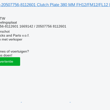
-20507756-8112601 Clutch Plate 380 MM FH12/FM12/FL12 
BTW
elingsplaat
56-8112601 1669142 / 20507756 8112601
rschot
ks and Parts v.o.f.
 met verkoper
nes of voertuigen?
ns doen!
vertentie