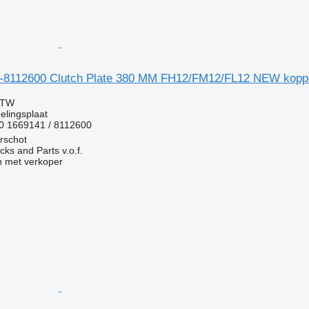
-8112600 Clutch Plate 380 MM FH12/FM12/FL12 NEW koppe
BTW
elingsplaat
0 1669141 / 8112600
rschot
ks and Parts v.o.f.
 met verkoper