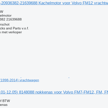
-20936382-21639688 Kachelmotor voor Volvo FM12 vracht
TW
elmotor
6382 21639688
rschot
ks and Parts v.o.f.
 met verkoper
(1998-2014) vrachtwagen
.01-12.05) 8148088 nokkenas voor Volvo FM7-FM12, FM, F
ef BTW
kenas