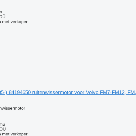
nn
 OÜ
 met verkoper
05-) 84194650 ruitenwissermotor voor Volvo FM7-FM12, FM
enwissermotor
mmu
 OÜ
 met verkoper