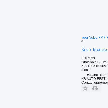
voor Volvo FM7-
4
Knorr-Bremse 
€ 103,33
Onderdeel - EBS
K021203 K00091
diesel
Estland, Ru
KB AUTO EESTI
Contact opnemen