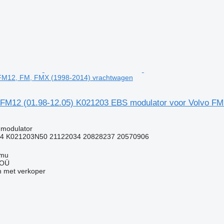
FM12, FM, FMX (1998-2014) vrachtwagen
FM12 (01.98-12.05) K021203 EBS modulator voor Volvo F
 modulator
4 K021203N50 21122034 20828237 20570906
mmu
 OÜ
 met verkoper