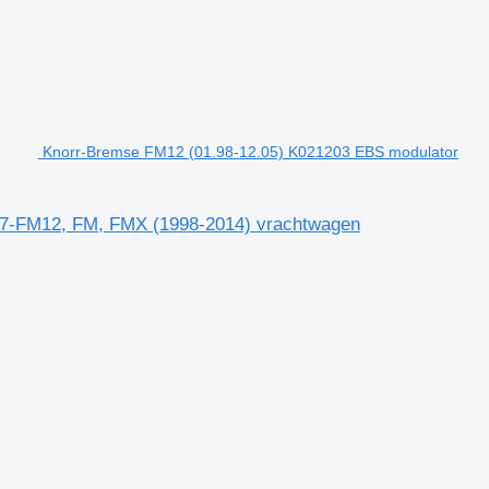
Knorr-Bremse FM12 (01.98-12.05) K021203 EBS modulator
M7-FM12, FM, FMX (1998-2014) vrachtwagen