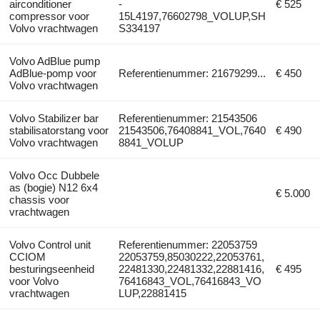
airconditioner
-
€ 525
compressor voor
15L4197,76602798_VOLUP,SH
Volvo vrachtwagen
S334197
Volvo AdBlue pump
AdBlue-pomp voor
Referentienummer: 21679299...
€ 450
Volvo vrachtwagen
Volvo Stabilizer bar
Referentienummer: 21543506
stabilisatorstang voor
21543506,76408841_VOL,7640
€ 490
Volvo vrachtwagen
8841_VOLUP
Volvo Occ Dubbele
as (bogie) N12 6x4
€ 5.000
chassis voor
vrachtwagen
Volvo Control unit
Referentienummer: 22053759
CCIOM
22053759,85030222,22053761,
besturingseenheid
22481330,22481332,22881416,
€ 495
voor Volvo
76416843_VOL,76416843_VO
vrachtwagen
LUP,22881415