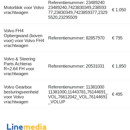
Referentienummer: 23489240
Motorblok voor Volvo
23489240,7423830349,238593
€ 1.050
vrachtwagen
77,23830349,7423859377,2329
5520,23295509
Volvo FH4
Opbergwand (boven
Referentienummer: 82857970
€ 795
voor) voor Volvo FH4
vrachtwagen
Volvo & Steering
Parts Achteras
Referentienummer: 20531031
€ 1.850
R=2.64 FH voor
vrachtwagen
Volvo Gearbox
Referentienummer: 11381000
besturingseenheid
11381000,11443781,76144691_
€ 495
voor Volvo
VOL,76612042_VOL,76144691
vrachtwagen
_VOLUP