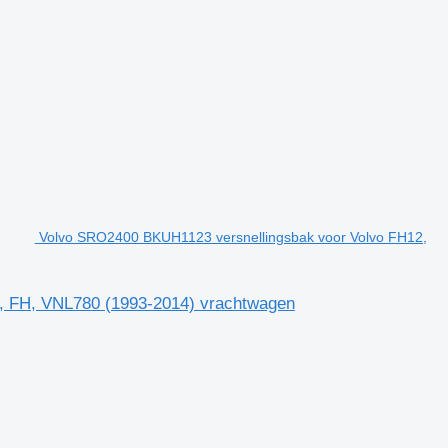
Volvo SRO2400 BKUH1123 versnellingsbak voor Volvo FH12,
, FH, VNL780 (1993-2014) vrachtwagen