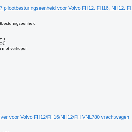
7 pilootbesturingseenheid voor Volvo FH12, FH16, NH12, 
otbesturingseenheid
mmu
 OÜ
 met verkoper
tuiver voor Volvo FH12/FH16/NH12/FH VNL780 vrachtwagen
g