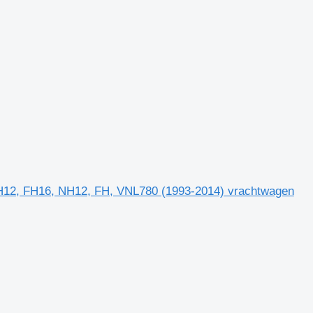
FH12, FH16, NH12, FH, VNL780 (1993-2014) vrachtwagen