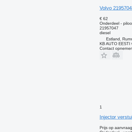
Volvo 2195704
€ 62
Onderdeel - pilo
21957047
diesel
Estland, Ru
KB AUTO EESTI
Contact opnemen
1
Injector vers
Prijs op aanvraa