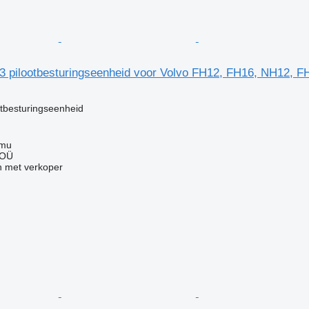
3 pilootbesturingseenheid voor Volvo FH12, FH16, NH12, 
otbesturingseenheid
mmu
 OÜ
 met verkoper