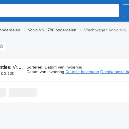
onderdelen
Volvo VNL 780 onderdelen
Vrachtwagen Volvo VNL 
nties:
Vrachtwagen Volvo VNL 780 onderdelen
Sorteren
:
Datum van invoering
Datum van invoering
Duurste bovenaan
Goedkoopste b
 € 3.100