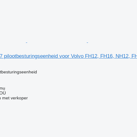
7 pilootbesturingseenheid voor Volvo FH12, FH16, NH12, 
otbesturingseenheid
mmu
 OÜ
 met verkoper