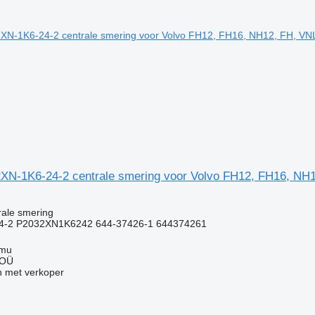
2XN-1K6-24-2 centrale smering voor Volvo FH12, FH16, NH
rale smering
4-2 P2032XN1K6242 644-37426-1 644374261
mmu
 OÜ
 met verkoper