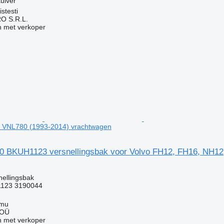
uiver
stesti
O S.R.L.
 met verkoper
 VNL780 (1993-2014) vrachtwagen
 BKUH1123 versnellingsbak voor Volvo FH12, FH16, NH12
nellingsbak
123 3190044
mmu
 OÜ
 met verkoper