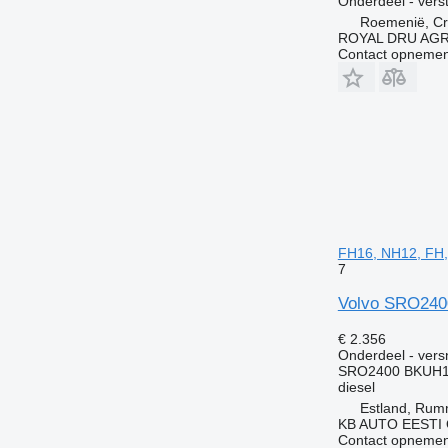
Onderdeel - verst
Roemenië, Cri
ROYAL DRU AGR
Contact opnemen
FH16, NH12, FH,
7
Volvo SRO2400
€ 2.356
Onderdeel - vers
SRO2400 BKUH1
diesel
Estland, Ru
KB AUTO EESTI
Contact opnemen