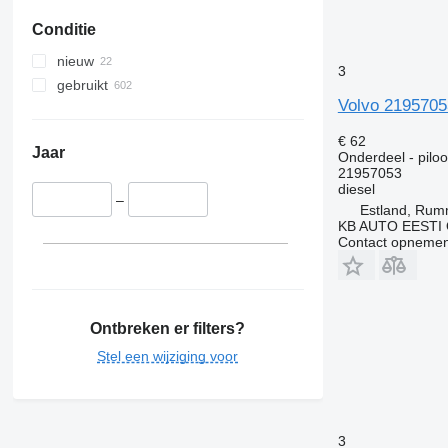
FL615
FM 400
Conditie
FL618
FM 410
FL619
FM 420
nieuw
3
FM 440
gebruikt
FM 450
Volvo 2195705
FM 460
€ 62
FM 480
Jaar
Onderdeel - pilo
21957053
FM 500
diesel
–
Estland, Ru
KB AUTO EESTI
Contact opnemen
Ontbreken er filters?
Stel een wijziging voor
3