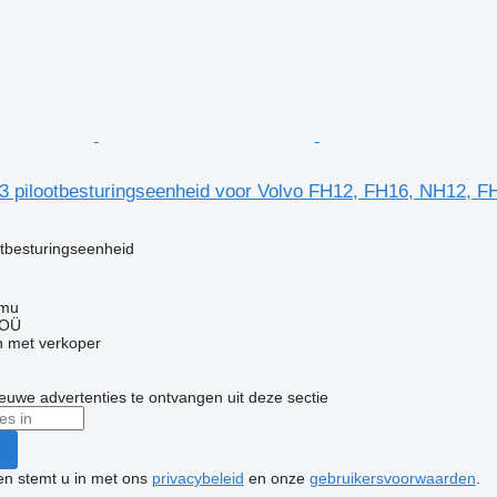
3 pilootbesturingseenheid voor Volvo FH12, FH16, NH12, 
otbesturingseenheid
mmu
 OÜ
 met verkoper
nieuwe advertenties te ontvangen uit deze sectie
ken stemt u in met ons
privacybeleid
en onze
gebruikersvoorwaarden
.