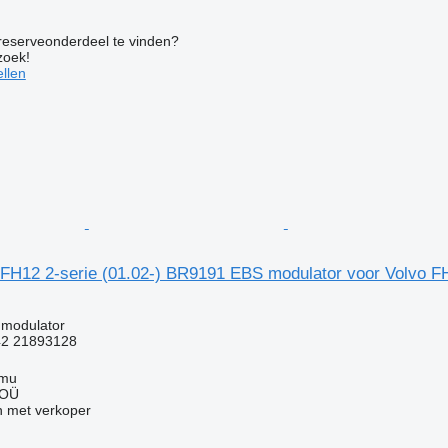
 reserveonderdeel te vinden?
zoek!
llen
FH12 2-serie (01.02-) BR9191 EBS modulator voor Volvo 
 modulator
2 21893128
mmu
 OÜ
 met verkoper