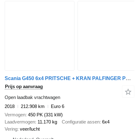
Scania G450 6x4 PRITSCHE + KRAN PALFINGER PK19.001 SLD C SL (4x) + ROTA
Prijs op aanvraag
Open laadbak vrachtwagen
2018
212.908 km
Euro 6
Vermogen
450 PK (331 kW)
Laadvermogen
11.170 kg
Configuratie assen
6x4
Vering
veer/lucht