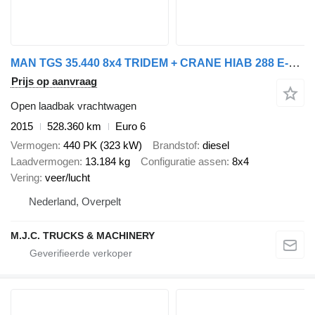
MAN TGS 35.440 8x4 TRIDEM + CRANE HIAB 288 E-6 HIPRO + RADIO + ROTAT
Prijs op aanvraag
Open laadbak vrachtwagen
2015
528.360 km
Euro 6
Vermogen
440 PK (323 kW)
Brandstof
diesel
Laadvermogen
13.184 kg
Configuratie assen
8x4
Vering
veer/lucht
Nederland, Overpelt
M.J.C. TRUCKS & MACHINERY