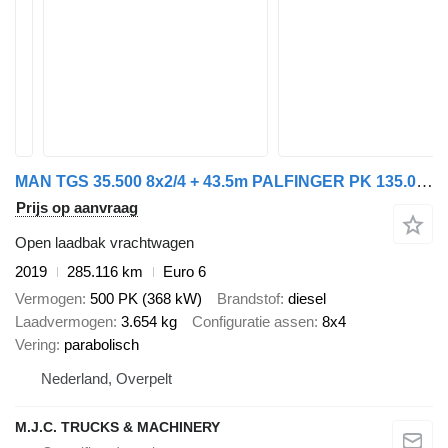
MAN TGS 35.500 8x2/4 + 43.5m PALFINGER PK 135.002 TEC7 + FLY-JIB PJ
Prijs op aanvraag
Open laadbak vrachtwagen
2019
285.116 km
Euro 6
Vermogen
500 PK (368 kW)
Brandstof
diesel
Laadvermogen
3.654 kg
Configuratie assen
8x4
Vering
parabolisch
Nederland, Overpelt
M.J.C. TRUCKS & MACHINERY