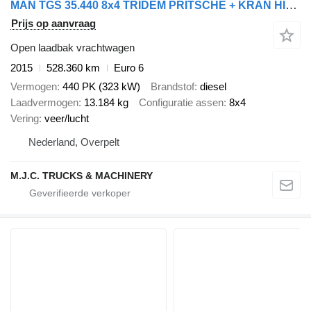
MAN TGS 35.440 8x4 TRIDEM PRITSCHE + KRAN HIAB 288 E-6 HIPRO + RADIO
Prijs op aanvraag
Open laadbak vrachtwagen
2015
528.360 km
Euro 6
Vermogen
440 PK (323 kW)
Brandstof
diesel
Laadvermogen
13.184 kg
Configuratie assen
8x4
Vering
veer/lucht
Nederland, Overpelt
M.J.C. TRUCKS & MACHINERY