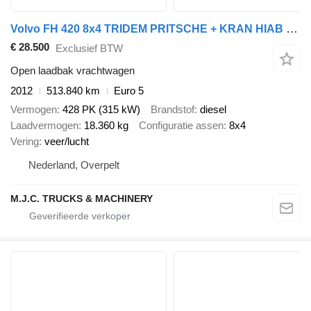
Volvo FH 420 8x4 TRIDEM PRITSCHE + KRAN HIAB ROLLER 130 R - PLATFORM 8
€ 28.500
Exclusief BTW
Open laadbak vrachtwagen
2012
513.840 km
Euro 5
Vermogen
428 PK (315 kW)
Brandstof
diesel
Laadvermogen
18.360 kg
Configuratie assen
8x4
Vering
veer/lucht
Nederland, Overpelt
M.J.C. TRUCKS & MACHINERY