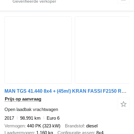
MAN TGS 41.440 8x4 + (45m!) KRAN FASSI F2150 RAL 8+6 FLY-JIB - 7x ST
Prijs op aanvraag
Open laadbak vrachtwagen
2017
98.991 km
Euro 6
Vermogen
440 PK (323 kW)
Brandstof
diesel
Laadvermogen
1.160 kg
Configuratie assen
8x4