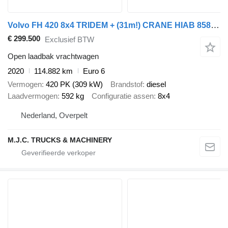
Volvo FH 420 8x4 TRIDEM + (31m!) CRANE HIAB 858 E-7 + JIB X-5 + WINCH
€ 299.500
Exclusief BTW
Open laadbak vrachtwagen
2020
114.882 km
Euro 6
Vermogen
420 PK (309 kW)
Brandstof
diesel
Laadvermogen
592 kg
Configuratie assen
8x4
Nederland, Overpelt
M.J.C. TRUCKS & MACHINERY