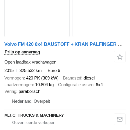
Volvo FM 420 6x4 BAUSTOFF + KRAN PALFINGER PK18502 SH B (3x) - ROTATOR
Prijs op aanvraag
Open laadbak vrachtwagen
2015
325.532 km
Euro 6
Vermogen
420 PK (309 kW)
Brandstof
diesel
Laadvermogen
10.804 kg
Configuratie assen
6x4
Vering
parabolisch
Nederland, Overpelt
M.J.C. TRUCKS & MACHINERY