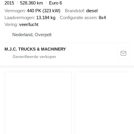
2015
528.360 km
Euro 6
Vermogen
440 PK (323 kW)
Brandstof
diesel
Laadvermogen
13.184 kg
Configuratie assen
8x4
Vering
veer/lucht
Nederland, Overpelt
M.J.C. TRUCKS & MACHINERY