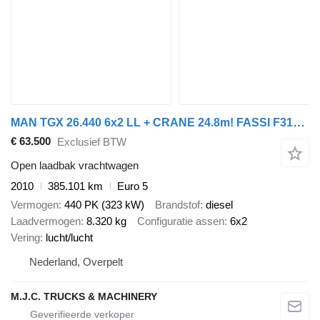
MAN TGX 26.440 6x2 LL + CRANE 24.8m! FASSI F315 (6x) + FLY-JIB (3x)
€ 63.500
Exclusief BTW
Open laadbak vrachtwagen
2010
385.101 km
Euro 5
Vermogen
440 PK (323 kW)
Brandstof
diesel
Laadvermogen
8.320 kg
Configuratie assen
6x2
Vering
lucht/lucht
Nederland, Overpelt
M.J.C. TRUCKS & MACHINERY