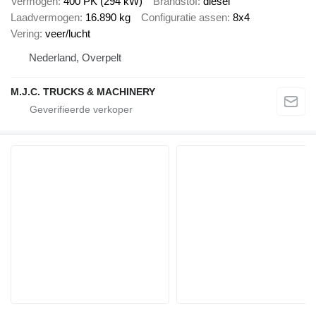
Vermogen
400 PK (294 kW)
Brandstof
diesel
Laadvermogen
16.890 kg
Configuratie assen
8x4
Vering
veer/lucht
Nederland, Overpelt
M.J.C. TRUCKS & MACHINERY