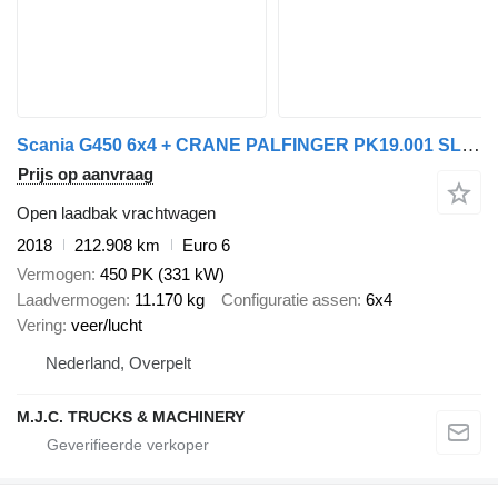
Scania G450 6x4 + CRANE PALFINGER PK19.001 SLD C SL (4x) + ROTATOR - R
Prijs op aanvraag
Open laadbak vrachtwagen
2018
212.908 km
Euro 6
Vermogen
450 PK (331 kW)
Laadvermogen
11.170 kg
Configuratie assen
6x4
Vering
veer/lucht
Nederland, Overpelt
M.J.C. TRUCKS & MACHINERY