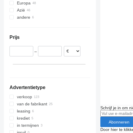
Europa
Azië
Duitsland
andere
Polen
Turkije
Frankrijk
China
Oekraïne
Tsjechië
Georgië
Argentinië
Prijs
Roemenië
Denemarken
–
Letland
Spanje
laat alles zien
Advertentietype
verkoop
van de fabrikant
Schrijf je in om 
leasing
krediet
Abonneren
in termijnen
Door hier te klik
inruil