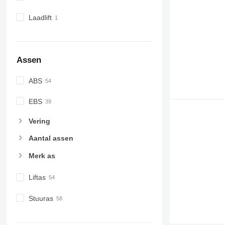
Laadlift
Assen
ABS
EBS
Vering
Aantal assen
Merk as
Liftas
Stuuras