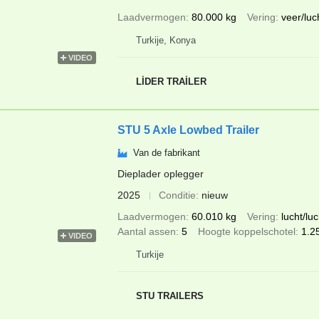
Laadvermogen
80.000 kg
Vering
veer/luc
Turkije, Konya
VIDEO
LİDER TRAİLER
STU 5 Axle Lowbed Trailer
Van de fabrikant
Dieplader oplegger
2025
Conditie
nieuw
Laadvermogen
60.010 kg
Vering
lucht/luc
Aantal assen
5
Hoogte koppelschotel
1.2
VIDEO
Turkije
STU TRAILERS