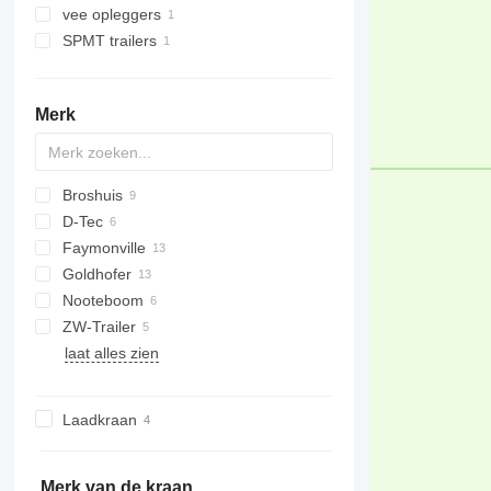
vee opleggers
SPMT trailers
Merk
Broshuis
D-Tec
2 series
Faymonville
3 series
CT
Goldhofer
4 series
MAX
Nooteboom
5 series
Multi
SPZ
S-series
LB
MPG
T-series
ZW-Trailer
STN
STZ
MCO
laat alles zien
STZ
OVB
Laadkraan
Merk van de kraan.