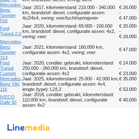
Mercedes-
Jaar: 2017, kilometerstand: 210.000 - 340.000
€ 26.000
Benz
km, brandstof: diesel, configuratie assen:
-
Sprinter
4x2/4x4, vering: veer/lucht/springveer
€ 47.000
516
Jaar: 2020, kilometerstand: 69.000 - 100.000
€ 20.000
Ford
km, brandstof: diesel, configuratie assen: 4x2,
-
Transit 2.0
vering: veer
€ 28.000
Mercedes-
Benz
Jaar: 2021, kilometerstand: 160.000 km,
€ 47.000
Sprinter
configuratie assen: 4x2, vering: veer
314
Ford
Jaar: 2020, conditie: gebruikt, kilometerstand:
€ 14.000
Transit
250.000 - 260.000 km, brandstof: diesel,
-
Custom
configuratie assen: 4x2
€ 23.000
Mercedes-
Jaar: 2025, kilometerstand: 25.000 - 42.000 km,
€ 35.000
Benz Vito
brandstof: diesel, configuratie assen: 4x4,
-
116
lengte (type): L2/L3
€ 53.000
Jaar: 2018, conditie: gebruikt, kilometerstand:
IVECO
110.000 km, brandstof: diesel, configuratie
€ 40.000
Daily 50
assen: 4x2