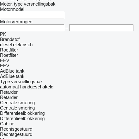
Motor, type versnellingsbak
Motormodel
Motorvermogen
–
PK
Brandstof
diesel
elektrisch
Roetfilter
Roetfilter
EEV
EEV
AdBlue tank
AdBlue tank
Type versnellingsbak
automaat
handgeschakeld
Retarder
Retarder
Centrale smering
Centrale smering
Differentieelblokkering
Differentieelblokkering
Cabine
Rechtsgestuurd
Rechtsgestuurd