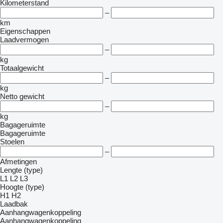
Kilometerstand
–
km
Eigenschappen
Laadvermogen
–
kg
Totaalgewicht
–
kg
Netto gewicht
–
kg
Bagageruimte
Bagageruimte
Stoelen
–
Afmetingen
Lengte (type)
L1
L2
L3
Hoogte (type)
H1
H2
Laadbak
Aanhangwagenkoppeling
Aanhangwagenkoppeling