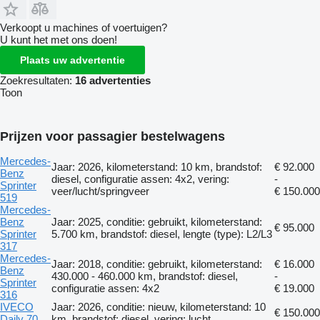
Verkoopt u machines of voertuigen?
U kunt het met ons doen!
Plaats uw advertentie
Zoekresultaten:
16 advertenties
Toon
Prijzen voor passagier bestelwagens
Mercedes-
Jaar: 2026, kilometerstand: 10 km, brandstof:
€ 92.000
Benz
diesel, configuratie assen: 4x2, vering:
-
Sprinter
veer/lucht/springveer
€ 150.000
519
Mercedes-
Benz
Jaar: 2025, conditie: gebruikt, kilometerstand:
€ 95.000
Sprinter
5.700 km, brandstof: diesel, lengte (type): L2/L3
317
Mercedes-
Jaar: 2018, conditie: gebruikt, kilometerstand:
€ 16.000
Benz
430.000 - 460.000 km, brandstof: diesel,
-
Sprinter
configuratie assen: 4x2
€ 19.000
316
IVECO
Jaar: 2026, conditie: nieuw, kilometerstand: 10
€ 150.000
Daily 70
km, brandstof: diesel, vering: lucht