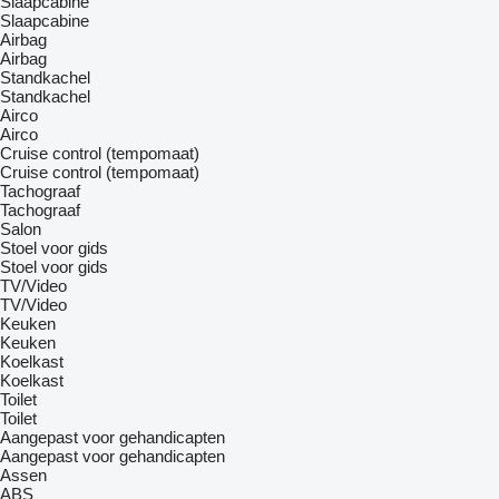
Slaapcabine
Slaapcabine
Airbag
Airbag
Standkachel
Standkachel
Airco
Airco
Cruise control (tempomaat)
Cruise control (tempomaat)
Tachograaf
Tachograaf
Salon
Stoel voor gids
Stoel voor gids
TV/Video
TV/Video
Keuken
Keuken
Koelkast
Koelkast
Toilet
Toilet
Aangepast voor gehandicapten
Aangepast voor gehandicapten
Assen
ABS