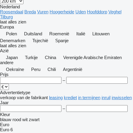
Nederland
Roosendaal
Breda
Vuren
Hoogerheide
Uden
Hoofddorp
Veghel
Tilburg
laat alles zien
Europa
Polen
Duitsland
Roemenië
Italië
Litouwen
Denemarken
Tsjechië
Spanje
laat alles zien
Azië
Japan
Turkije
China
Verenigde Arabische Emiraten
andere
Oekraïne
Peru
Chili
Argentinië
Prijs
–
Advertentietype
verkoop
van de fabrikant
leasing
krediet
in termijnen
inruil
inwisselen
Jaar
–
Kleur
blauw
rood
wit
zwart
Euro
Euro 6