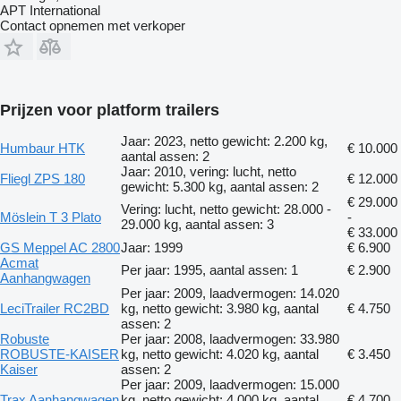
APT International
Contact opnemen met verkoper
Prijzen voor platform trailers
Jaar: 2023, netto gewicht: 2.200 kg,
Humbaur HTK
€ 10.000
aantal assen: 2
Jaar: 2010, vering: lucht, netto
Fliegl ZPS 180
€ 12.000
gewicht: 5.300 kg, aantal assen: 2
€ 29.000
Vering: lucht, netto gewicht: 28.000 -
Möslein T 3 Plato
-
29.000 kg, aantal assen: 3
€ 33.000
GS Meppel AC 2800
Jaar: 1999
€ 6.900
Acmat
Per jaar: 1995, aantal assen: 1
€ 2.900
Aanhangwagen
Per jaar: 2009, laadvermogen: 14.020
LeciTrailer RC2BD
kg, netto gewicht: 3.980 kg, aantal
€ 4.750
assen: 2
Robuste
Per jaar: 2008, laadvermogen: 33.980
ROBUSTE-KAISER
kg, netto gewicht: 4.020 kg, aantal
€ 3.450
Kaiser
assen: 2
Per jaar: 2009, laadvermogen: 15.000
Trax Aanhangwagen
kg, netto gewicht: 4.000 kg, aantal
€ 4.700