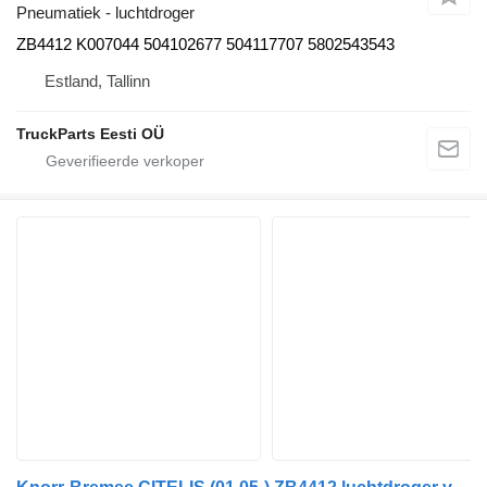
Pneumatiek - luchtdroger
ZB4412 K007044 504102677 504117707 5802543543
Estland, Tallinn
TruckParts Eesti OÜ