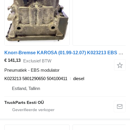
Knorr-Bremse KAROSA (01.99-12.07) K023213 EBS modulator voor Irisbus Access, Evadys, Axer, Karosa, Recreo, Domino, Agora, Citelis, Eurorider (1999-)
€ 141,13
Exclusief BTW
Pneumatiek - EBS modulator
K023213 5801290650 504100411
diesel
Estland, Tallinn
TruckParts Eesti OÜ