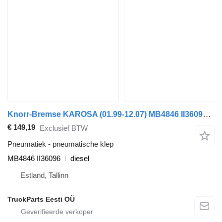
Knorr-Bremse KAROSA (01.99-12.07) MB4846 II36096 pneumatische klep voor Irisbus Access, Evadys, Axer, Karosa, Recreo, Domino, Agora, Citelis, Eurorider (1999-)
€ 149,19
Exclusief BTW
Pneumatiek - pneumatische klep
MB4846 II36096
diesel
Estland, Tallinn
TruckParts Eesti OÜ