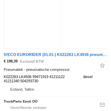
IVECO EURORIDER (01.01-) K022263 LK4936 pneumatische compressor voor Irisbus Access, Evadys, Axer, Karosa, Recreo, Domino, Agora, Citelis, Eurorider (1999-)
€ 198,39
Exclusief BTW
Pneumatiek - pneumatische compressor
K022263 LK4936 99471919 41211122
diesel
41211340 504293730
Estland, Tallinn
TruckParts Eesti OÜ