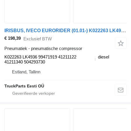
IRISBUS, IVECO EURORIDER (01.01-) K022263 LK4936 pneumatische compressor voor Irisbus Access, Evadys, Axer, Karosa, Recreo, Domino, Agora, Citelis, Eurorider (1999-)
€ 198,39
Exclusief BTW
Pneumatiek - pneumatische compressor
K022263 LK4936 99471919 41211122
diesel
41211340 504293730
Estland, Tallinn
TruckParts Eesti OÜ