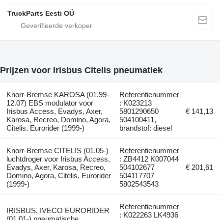
TruckParts Eesti OÜ
Prijzen voor Irisbus Citelis pneumatiek
Knorr-Bremse KAROSA (01.99-
Referentienummer
12.07) EBS modulator voor
: K023213
Irisbus Access, Evadys, Axer,
5801290650
€ 141,13
Karosa, Recreo, Domino, Agora,
504100411,
Citelis, Eurorider (1999-)
brandstof: diesel
Knorr-Bremse CITELIS (01.05-)
Referentienummer
luchtdroger voor Irisbus Access,
: ZB4412 K007044
Evadys, Axer, Karosa, Recreo,
504102677
€ 201,61
Domino, Agora, Citelis, Eurorider
504117707
(1999-)
5802543543
Referentienummer
IRISBUS, IVECO EURORIDER
: K022263 LK4936
(01.01-) pneumatische