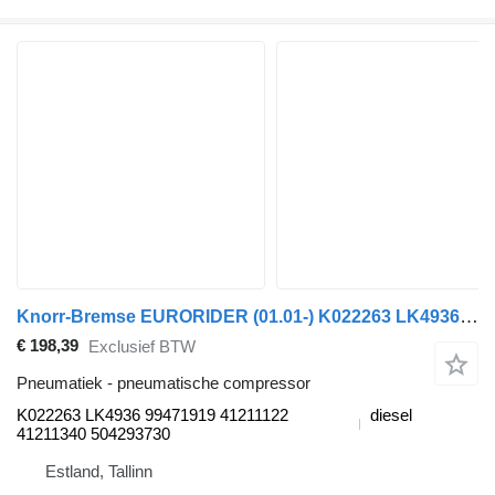
Knorr-Bremse EURORIDER (01.01-) K022263 LK4936 pneumatische compressor voor Irisbus Access, Evadys, Axer, Karosa, Recreo, Domino, Agora, Citelis, Eurorider (1999-)
€ 198,39
Exclusief BTW
Pneumatiek - pneumatische compressor
K022263 LK4936 99471919 41211122
diesel
41211340 504293730
Estland, Tallinn