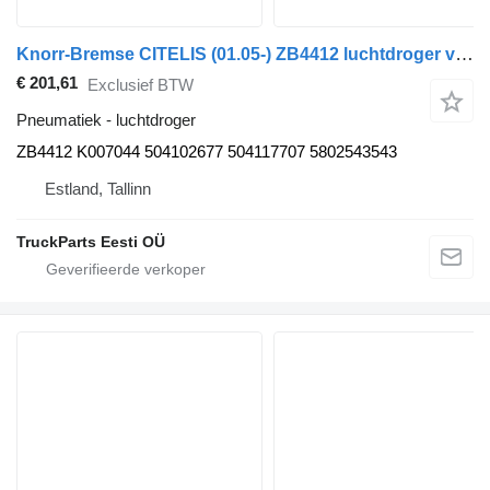
Knorr-Bremse CITELIS (01.05-) ZB4412 luchtdroger voor Irisbus Access, Evadys, Axer, Karosa, Recreo, Domino, Agora, Citelis, Eurorider (1999-)
€ 201,61
Exclusief BTW
Pneumatiek - luchtdroger
ZB4412 K007044 504102677 504117707 5802543543
Estland, Tallinn
TruckParts Eesti OÜ