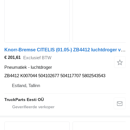
Knorr-Bremse CITELIS (01.05-) ZB4412 luchtdroger voor Irisbus Access, Evadys, Axer, Karosa, Recreo, Domino, Agora, Citelis, Eurorider (1999-)
€ 201,61
Exclusief BTW
Pneumatiek - luchtdroger
ZB4412 K007044 504102677 504117707 5802543543
Estland, Tallinn
TruckParts Eesti OÜ