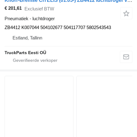
Knorr-Bremse CITELIS (01.05-) ZB4412 luchtdroger voor Irisbus Access, Evadys, Axer, Karosa, Recreo, Domino, Agora, Citelis, Eurorider (1999-)
€ 201,61
Exclusief BTW
Pneumatiek - luchtdroger
ZB4412 K007044 504102677 504117707 5802543543
Estland, Tallinn
TruckParts Eesti OÜ