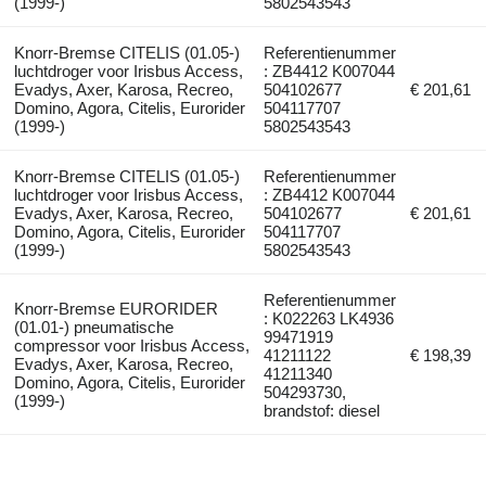
(1999-)
5802543543
Knorr-Bremse CITELIS (01.05-)
Referentienummer
luchtdroger voor Irisbus Access,
: ZB4412 K007044
Evadys, Axer, Karosa, Recreo,
504102677
€ 201,61
Domino, Agora, Citelis, Eurorider
504117707
(1999-)
5802543543
Knorr-Bremse CITELIS (01.05-)
Referentienummer
luchtdroger voor Irisbus Access,
: ZB4412 K007044
Evadys, Axer, Karosa, Recreo,
504102677
€ 201,61
Domino, Agora, Citelis, Eurorider
504117707
(1999-)
5802543543
Referentienummer
Knorr-Bremse EURORIDER
: K022263 LK4936
(01.01-) pneumatische
99471919
compressor voor Irisbus Access,
41211122
€ 198,39
Evadys, Axer, Karosa, Recreo,
41211340
Domino, Agora, Citelis, Eurorider
504293730,
(1999-)
brandstof: diesel