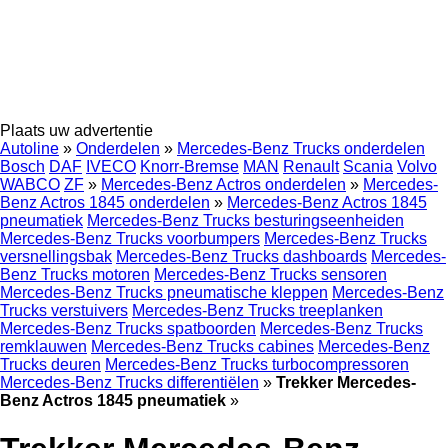
Plaats uw advertentie
Autoline
»
Onderdelen
»
Mercedes-Benz Trucks onderdelen
Bosch
DAF
IVECO
Knorr-Bremse
MAN
Renault
Scania
Volvo
WABCO
ZF
»
Mercedes-Benz Actros onderdelen
»
Mercedes-
Benz Actros 1845 onderdelen
»
Mercedes-Benz Actros 1845
pneumatiek
Mercedes-Benz Trucks besturingseenheiden
Mercedes-Benz Trucks voorbumpers
Mercedes-Benz Trucks
versnellingsbak
Mercedes-Benz Trucks dashboards
Mercedes-
Benz Trucks motoren
Mercedes-Benz Trucks sensoren
Mercedes-Benz Trucks pneumatische kleppen
Mercedes-Benz
Trucks verstuivers
Mercedes-Benz Trucks treeplanken
Mercedes-Benz Trucks spatboorden
Mercedes-Benz Trucks
remklauwen
Mercedes-Benz Trucks cabines
Mercedes-Benz
Trucks deuren
Mercedes-Benz Trucks turbocompressoren
Mercedes-Benz Trucks differentiëlen
»
Trekker Mercedes-
Benz Actros 1845 pneumatiek
»