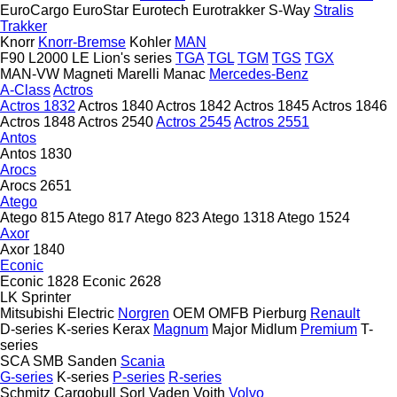
EuroCargo
EuroStar
Eurotech
Eurotrakker
S-Way
Stralis
Trakker
Knorr
Knorr-Bremse
Kohler
MAN
F90
L2000
LE
Lion's series
TGA
TGL
TGM
TGS
TGX
MAN-VW
Magneti Marelli
Manac
Mercedes-Benz
A-Class
Actros
Actros 1832
Actros 1840
Actros 1842
Actros 1845
Actros 1846
Actros 1848
Actros 2540
Actros 2545
Actros 2551
Antos
Antos 1830
Arocs
Arocs 2651
Atego
Atego 815
Atego 817
Atego 823
Atego 1318
Atego 1524
Axor
Axor 1840
Econic
Econic 1828
Econic 2628
LK
Sprinter
Mitsubishi Electric
Norgren
OEM
OMFB
Pierburg
Renault
D-series
K-series
Kerax
Magnum
Major
Midlum
Premium
T-
series
SCA
SMB
Sanden
Scania
G-series
K-series
P-series
R-series
Schmitz Cargobull
Sorl
Vaden
Voith
Volvo