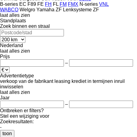
B-series
EC
F89
FE
FH
FL
FM
FMX
N-series
VNL
WABCO
Welgro
Yamaha
ZF Lenksysteme
ZF
laat alles zien
Standplaats
Zoek binnen een straal
Nederland
laat alles zien
Prijs
–
Advertentietype
verkoop
van de fabrikant
leasing
krediet
in termijnen
inruil
inwisselen
laat alles zien
Jaar
–
Ontbreken er filters?
Stel een wijziging voor
Zoekresultaten:
-
toon