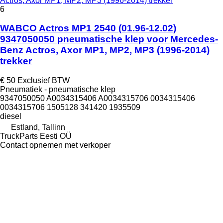
Actros, Axor MP1, MP2, MP3 (1996-2014) trekker
6
WABCO Actros MP1 2540 (01.96-12.02)
9347050050 pneumatische klep voor Mercedes-
Benz Actros, Axor MP1, MP2, MP3 (1996-2014)
trekker
€ 50
Exclusief BTW
Pneumatiek - pneumatische klep
9347050050 A0034315406 A0034315706 0034315406
0034315706 1505128 341420 1935509
diesel
Estland, Tallinn
TruckParts Eesti OÜ
Contact opnemen met verkoper