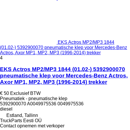
EKS Actros MP2/MP3 1844
(01.02-) 5392900070 pneumatische klep voor Mercedes-Benz
Actros, Axor MP1, MP2, MP3 (1996-2014) trekker
4
EKS Actros MP2/MP3 1844 (01.02-) 5392900070
pneumatische klep voor Mercedes-Benz Actros,
Axor MP1, MP2, MP3 (1996-2014) trekker
€ 50
Exclusief BTW
Pneumatiek - pneumatische klep
5392900070 A0049975536 0049975536
diesel
Estland, Tallinn
TruckParts Eesti OÜ
Contact opnemen met verkoper