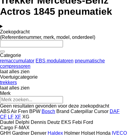
Trekker Mercedes-Benz
Actros 1845 pneumatiek
Zoekopdracht
(Referentienummer, merk, model, onderdeel)
Categorie
remaccumulator
EBS modulatoren
pneumatische
compressoren
laat alles zien
Voertuigcategorie
trekkers
laat alles zien
Merk
Geen resultaten gevonden voor deze zoekopdracht
ABS
Air Fren
BPW
Bosch
Brand
Caterpillar
Cursor
DAF
CF
LF
XF
XG
Dautel
Delphi
Dennis
Deutz
EKS
Febi
Ford
Cargo
F-MAX
GHH
Gardner Denver
Haldex
Holmer
Holset
Honda
IVECO