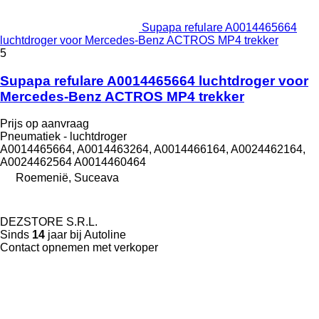
Supapa refulare A0014465664
luchtdroger voor Mercedes-Benz ACTROS MP4 trekker
5
Supapa refulare A0014465664 luchtdroger voor
Mercedes-Benz ACTROS MP4 trekker
Prijs op aanvraag
Pneumatiek - luchtdroger
A0014465664, A0014463264, A0014466164, A0024462164,
A0024462564 A0014460464
Roemenië, Suceava
DEZSTORE S.R.L.
Sinds
14
jaar bij Autoline
Contact opnemen met verkoper