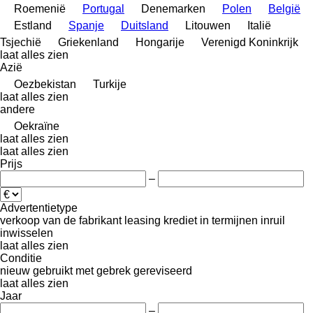
Roemenië
Portugal
Denemarken
Polen
België
Estland
Spanje
Duitsland
Litouwen
Italië
Tsjechië
Griekenland
Hongarije
Verenigd Koninkrijk
laat alles zien
Azië
Oezbekistan
Turkije
laat alles zien
andere
Oekraïne
laat alles zien
laat alles zien
Prijs
–
Advertentietype
verkoop
van de fabrikant
leasing
krediet
in termijnen
inruil
inwisselen
laat alles zien
Conditie
nieuw
gebruikt
met gebrek
gereviseerd
laat alles zien
Jaar
–