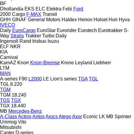
BF
Dhollandia
EKS
ELC
Elektra
Febi
Ford
2000
Cargo
F-MAX
Transit
GHH
GINAF
General Motors
Haldex
Herion
Holset
Hori
Hyva
IVECO
Daily
EuroCargo
EuroStar
Eurorider
Eurotech
Eurotrakker
S-
Way
Stralis
Trakker
Turbo Daily
Ingersoll Rand
Irisbus
Isuzu
ELF
NKR
KIA
Carnival
KamAZ
Knorr
Knorr-Bremse
Krone
Leyland
Liebherr
LTM
MAN
A-series
F90
L2000
LE
Lion's series
TGA
TGL
TGL 8.220
TGM
TGM 18.240
TGS
TGX
TGX 18.440
MB
Mercedes-Benz
A-Class
Actros
Antos
Arocs
Atego
Axor
Econic
LK
MB
Sprinter
Unimog
Vito
Mitsubishi
Canter
D-series