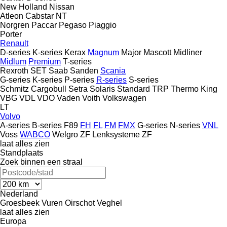
New Holland
Nissan
Atleon
Cabstar
NT
Norgren
Paccar
Pegaso
Piaggio
Porter
Renault
D-series
K-series
Kerax
Magnum
Major
Mascott
Midliner
Midlum
Premium
T-series
Rexroth
SET
Saab
Sanden
Scania
G-series
K-series
P-series
R-series
S-series
Schmitz Cargobull
Setra
Solaris
Standard
TRP
Thermo King
VBG
VDL
VDO
Vaden
Voith
Volkswagen
LT
Volvo
A-series
B-series
F89
FH
FL
FM
FMX
G-series
N-series
VNL
Voss
WABCO
Welgro
ZF Lenksysteme
ZF
laat alles zien
Standplaats
Zoek binnen een straal
Nederland
Groesbeek
Vuren
Oirschot
Veghel
laat alles zien
Europa