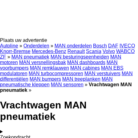
Plaats uw advertentie
Autoline
»
Onderdelen
»
MAN onderdelen
Bosch
DAF
IVECO
Knorr-Bremse
Mercedes-Benz
Renault
Scania
Volvo
WABCO
ZF
»
MAN pneumatiek
MAN besturingseenheiden
MAN
motoren
MAN versnellingsbak
MAN dashboards
MAN
voorbumpers
MAN remklauwen
MAN cabines
MAN EBS
modulatoren
MAN turbocompressoren
MAN verstuivers
MAN
differentiëlen
MAN bumpers
MAN treeplanken
MAN
pneumatische kleppen
MAN sensoren
»
Vrachtwagen MAN
pneumatiek
»
Vrachtwagen MAN
pneumatiek
Zoekopdracht