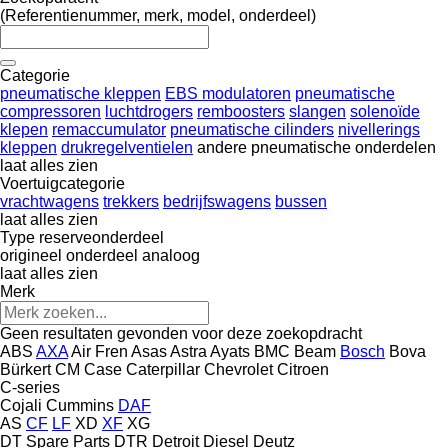
(Referentienummer, merk, model, onderdeel)
Categorie
pneumatische kleppen
EBS modulatoren
pneumatische
compressoren
luchtdrogers
remboosters
slangen
solenoïde
klepen
remaccumulator
pneumatische cilinders
nivellerings
kleppen
drukregelventielen
andere pneumatische onderdelen
laat alles zien
Voertuigcategorie
vrachtwagens
trekkers
bedrijfswagens
bussen
laat alles zien
Type reserveonderdeel
origineel onderdeel
analoog
laat alles zien
Merk
Geen resultaten gevonden voor deze zoekopdracht
ABS
AXA
Air Fren
Asas
Astra
Ayats
BMC
Beam
Bosch
Bova
Bürkert
CM
Case
Caterpillar
Chevrolet
Citroen
C-series
Cojali
Cummins
DAF
AS
CF
LF
XD
XF
XG
DT Spare Parts
DTR
Detroit Diesel
Deutz