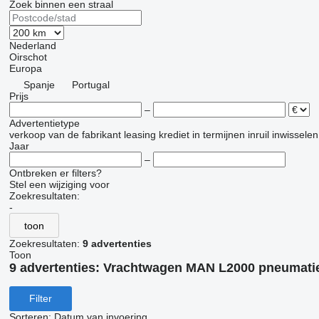
Zoek binnen een straal
Nederland
Oirschot
Europa
Spanje
Portugal
Prijs
–
Advertentietype
verkoop
van de fabrikant
leasing
krediet
in termijnen
inruil
inwisselen
Jaar
–
Ontbreken er filters?
Stel een wijziging voor
Zoekresultaten:
-
toon
Zoekresultaten:
9 advertenties
Toon
9 advertenties:
Vrachtwagen MAN L2000 pneumati
Filter
Sorteren
:
Datum van invoering