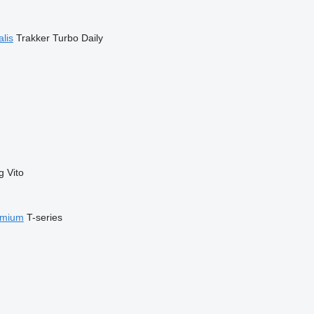
alis
Trakker
Turbo Daily
g
Vito
emium
T-series