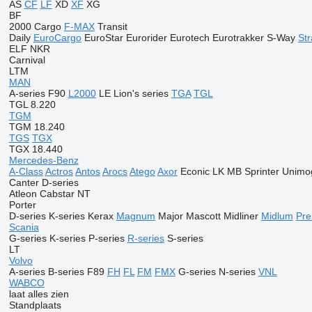
AS
CF
LF
XD
XF
XG
BF
2000
Cargo
F-MAX
Transit
Daily
EuroCargo
EuroStar
Eurorider
Eurotech
Eurotrakker
S-Way
Str
ELF
NKR
Carnival
LTM
MAN
A-series
F90
L2000
LE
Lion's series
TGA
TGL
TGL 8.220
TGM
TGM 18.240
TGS
TGX
TGX 18.440
Mercedes-Benz
A-Class
Actros
Antos
Arocs
Atego
Axor
Econic
LK
MB
Sprinter
Unimo
Canter
D-series
Atleon
Cabstar
NT
Porter
D-series
K-series
Kerax
Magnum
Major
Mascott
Midliner
Midlum
Pr
Scania
G-series
K-series
P-series
R-series
S-series
LT
Volvo
A-series
B-series
F89
FH
FL
FM
FMX
G-series
N-series
VNL
WABCO
laat alles zien
Standplaats