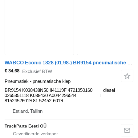
WABCO Econic 1828 (01.98-) BR9154 pneumatische klep voor Mercedes-Benz Econic (1998-2014) vrachtwagen
€ 34,68
Exclusief BTW
Pneumatiek - pneumatische klep
BR9154 K038438N50 II41119F 4721950160
diesel
0265351118 K038430 A0044296544
81524526019 81.52452-6019...
Estland, Tallinn
TruckParts Eesti OÜ