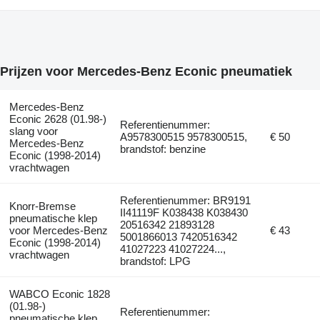
Prijzen voor Mercedes-Benz Econic pneumatiek
Mercedes-Benz
Econic 2628 (01.98-)
Referentienummer:
slang voor
A9578300515 9578300515,
€ 50
Mercedes-Benz
brandstof: benzine
Econic (1998-2014)
vrachtwagen
Referentienummer: BR9191
Knorr-Bremse
II41119F K038438 K038430
pneumatische klep
20516342 21893128
voor Mercedes-Benz
€ 43
5001866013 7420516342
Econic (1998-2014)
41027223 41027224...,
vrachtwagen
brandstof: LPG
WABCO Econic 1828
(01.98-)
Referentienummer:
pneumatische klep