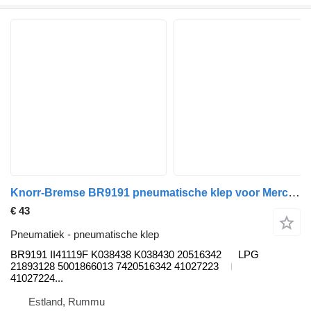
Knorr-Bremse BR9191 pneumatische klep voor Mercedes-Benz Econic (1998-2014) vrachtwagen
€ 43
Pneumatiek - pneumatische klep
BR9191 II41119F K038438 K038430 20516342
LPG
21893128 5001866013 7420516342 41027223
41027224...
Estland, Rummu