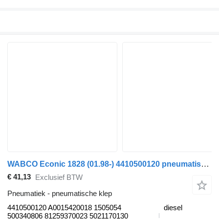
WABCO Econic 1828 (01.98-) 4410500120 pneumatische klep voor Mercedes-Benz Econic (1998-2014) vrachtwagen
€ 41,13
Exclusief BTW
Pneumatiek - pneumatische klep
4410500120 A0015420018 1505054
diesel
500340806 81259370023 5021170130