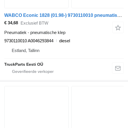
WABCO Econic 1828 (01.98-) 9730110010 pneumatische klep voor Mercedes-Benz Econic (1998-2014) vrachtwagen
€ 34,68
Exclusief BTW
Pneumatiek - pneumatische klep
9730110010 A0046293844
diesel
Estland, Tallinn
TruckParts Eesti OÜ