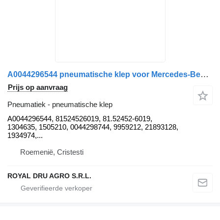
A0044296544 pneumatische klep voor Mercedes-Benz Econic 1828 vrachtwagen
Prijs op aanvraag
Pneumatiek - pneumatische klep
A0044296544, 81524526019, 81.52452-6019,
1304635, 1505210, 0044298744, 9959212, 21893128,
1934974,...
Roemenië, Cristesti
ROYAL DRU AGRO S.R.L.