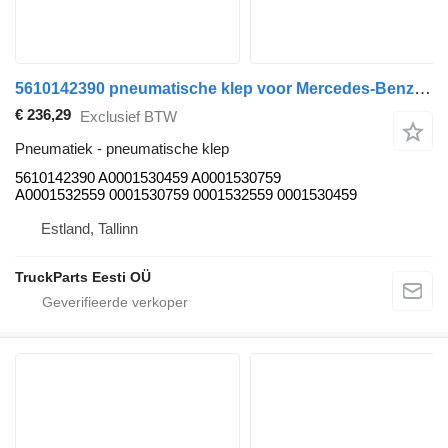
5610142390 pneumatische klep voor Mercedes-Benz Econic II vrachtwagen
€ 236,29
Exclusief BTW
Pneumatiek - pneumatische klep
5610142390 A0001530459 A0001530759
A0001532559 0001530759 0001532559 0001530459
Estland, Tallinn
TruckParts Eesti OÜ