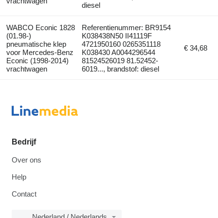
vrachtwagen
diesel
WABCO Econic 1828
Referentienummer: BR9154
(01.98-)
K038438N50 II41119F
pneumatische klep
4721950160 0265351118
€ 34,68
voor Mercedes-Benz
K038430 A0044296544
Econic (1998-2014)
81524526019 81.52452-
vrachtwagen
6019..., brandstof: diesel
Bedrijf
Over ons
Help
Contact
Nederland / Nederlands