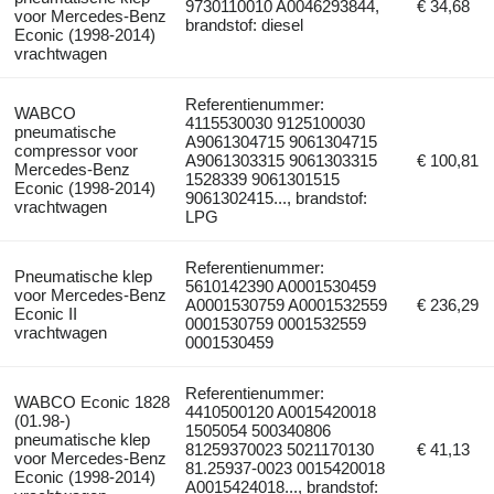
9730110010 A0046293844,
€ 34,68
voor Mercedes-Benz
brandstof: diesel
Econic (1998-2014)
vrachtwagen
Referentienummer:
WABCO
4115530030 9125100030
pneumatische
A9061304715 9061304715
compressor voor
A9061303315 9061303315
€ 100,81
Mercedes-Benz
1528339 9061301515
Econic (1998-2014)
9061302415..., brandstof:
vrachtwagen
LPG
Referentienummer:
Pneumatische klep
5610142390 A0001530459
voor Mercedes-Benz
A0001530759 A0001532559
€ 236,29
Econic II
0001530759 0001532559
vrachtwagen
0001530459
Referentienummer:
WABCO Econic 1828
4410500120 A0015420018
(01.98-)
1505054 500340806
pneumatische klep
81259370023 5021170130
€ 41,13
voor Mercedes-Benz
81.25937-0023 0015420018
Econic (1998-2014)
A0015424018..., brandstof: