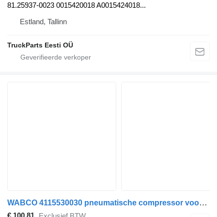
81.25937-0023 0015420018 A0015424018...
Estland, Tallinn
TruckParts Eesti OÜ
WABCO 4115530030 pneumatische compressor voor Mercedes-Benz Econic (1998-2014) vrachtwagen
€ 100,81
Exclusief BTW