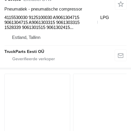
Pneumatiek - pneumatische compressor
4115530030 9125100030 A9061304715
LPG
9061304715 A9061303315 9061303315
1528339 9061301515 9061302415...
Estland, Tallinn
TruckParts Eesti OÜ