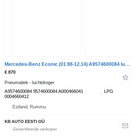
Mercedes-Benz Econic (01.98-12.14) A9574600084 luchtdroger voor Mercedes-Benz Econic (1998-2014) vrachtwagen
€ 870
Pneumatiek - luchtdroger
A9574600084 9574600084 A000466041
LPG
0004660412
Estland, Rummu
KB AUTO EESTI OÜ