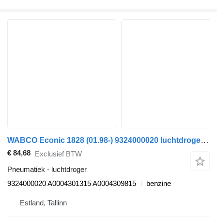
WABCO Econic 1828 (01.98-) 9324000020 luchtdroger voor Mercedes-Benz Econic (1998-2014) vuilniswagen
€ 84,68
Exclusief BTW
Pneumatiek - luchtdroger
9324000020 A0004301315 A0004309815
benzine
Estland, Tallinn