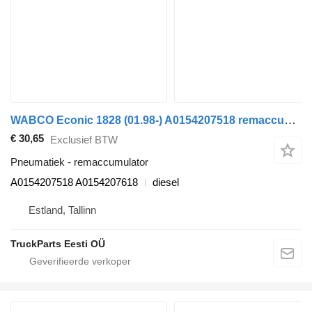
WABCO Econic 1828 (01.98-) A0154207518 remaccumulator voor Mercedes-Benz Econic (1998-2014) vuilniswagen
€ 30,65
Exclusief BTW
Pneumatiek - remaccumulator
A0154207518 A0154207618
diesel
Estland, Tallinn
TruckParts Eesti OÜ