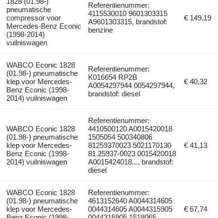
1828 (01.98-)
Referentienummer:
pneumatische
4115530010 9601303315
compressor voor
€ 149,19
A9601303315, brandstof:
Mercedes-Benz Econic
benzine
(1998-2014)
vuilniswagen
WABCO Econic 1828
Referentienummer:
(01.98-) pneumatische
K016654 RP2B
klep voor Mercedes-
€ 40,32
A0054297944 0054297944,
Benz Econic (1998-
brandstof: diesel
2014) vuilniswagen
Referentienummer:
WABCO Econic 1828
4410500120 A0015420018
(01.98-) pneumatische
1505054 500340806
klep voor Mercedes-
81259370023 5021170130
€ 41,13
Benz Econic (1998-
81.25937-0023 0015420018
2014) vuilniswagen
A0015424018..., brandstof:
diesel
WABCO Econic 1828
Referentienummer:
(01.98-) pneumatische
4613152640 A0044314605
klep voor Mercedes-
0044314605 A0044315905
€ 67,74
Benz Econic (1998-
0044315905 1518065,