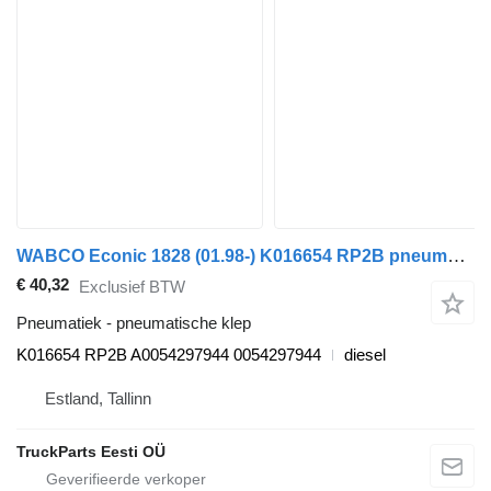
WABCO Econic 1828 (01.98-) K016654 RP2B pneumatische klep voor Mercedes-Benz Econic (1998-2014) vuilniswagen
€ 40,32
Exclusief BTW
Pneumatiek - pneumatische klep
K016654 RP2B A0054297944 0054297944
diesel
Estland, Tallinn
TruckParts Eesti OÜ