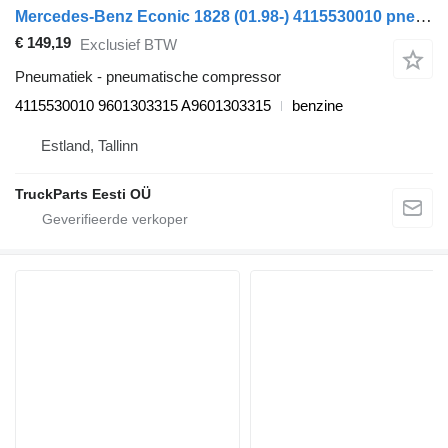
Mercedes-Benz Econic 1828 (01.98-) 4115530010 pneumatische compressor voor Mercedes-Benz Econic (1998-2014) vuilniswagen
€ 149,19
Exclusief BTW
Pneumatiek - pneumatische compressor
4115530010 9601303315 A9601303315
benzine
Estland, Tallinn
TruckParts Eesti OÜ