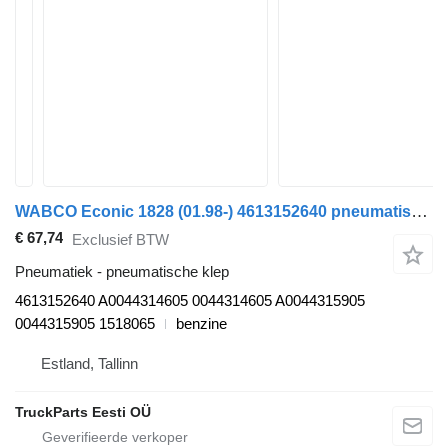
WABCO Econic 1828 (01.98-) 4613152640 pneumatische klep voor Mercedes-Benz Econic (1998-2014) vuilniswagen
€ 67,74
Exclusief BTW
Pneumatiek - pneumatische klep
4613152640 A0044314605 0044314605 A0044315905
0044315905 1518065
benzine
Estland, Tallinn
TruckParts Eesti OÜ