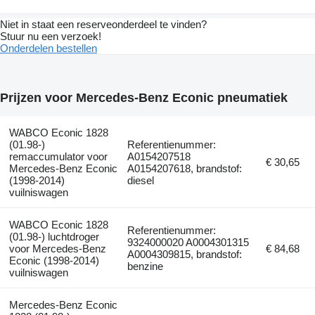
Niet in staat een reserveonderdeel te vinden?
Stuur nu een verzoek!
Onderdelen bestellen
Prijzen voor Mercedes-Benz Econic pneumatiek
WABCO Econic 1828
(01.98-)
Referentienummer:
remaccumulator voor
A0154207518
€ 30,65
Mercedes-Benz Econic
A0154207618, brandstof:
(1998-2014)
diesel
vuilniswagen
WABCO Econic 1828
Referentienummer:
(01.98-) luchtdroger
9324000020 A0004301315
voor Mercedes-Benz
€ 84,68
A0004309815, brandstof:
Econic (1998-2014)
benzine
vuilniswagen
Mercedes-Benz Econic