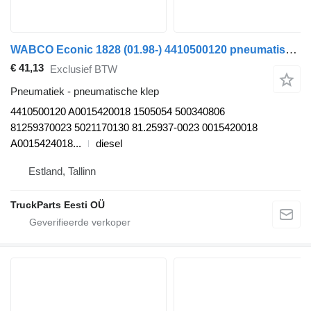
WABCO Econic 1828 (01.98-) 4410500120 pneumatische klep voor Mercedes-Benz Econic (1998-2014) vuilniswagen
€ 41,13
Exclusief BTW
Pneumatiek - pneumatische klep
4410500120 A0015420018 1505054 500340806
81259370023 5021170130 81.25937-0023 0015420018
A0015424018...
diesel
Estland, Tallinn
TruckParts Eesti OÜ